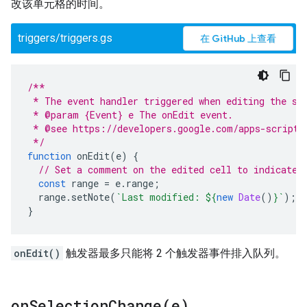
改该单元格的时间。
triggers/triggers.gs
在 GitHub 上查看
/**
 * The event handler triggered when editing the sp
 * @param {Event} e The onEdit event.
 * @see https://developers.google.com/apps-script/
 */
function
onEdit
(
e
)
{
// Set a comment on the edited cell to indicate 
const
range
=
e
.
range
;
range
.
setNote
(
`Last modified: 
${
new
Date
()
}
`
);
}
onEdit()
触发器最多只能将 2 个触发器事件排入队列。
onSelectionChange(
e)