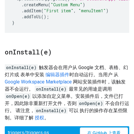
.
createMenu
(
"Custom Menu"
)
.
addItem
(
"First item"
,
"menuItem1"
)
.
addToUi
();
}
onInstall(
e)
onInstall(e)
触发器会在用户从 Google 文档、表格、幻
灯片或 表单中安装
编辑器插件
时自动运行。当用户 从
Google Workspace Marketplace
网站安装插件时，该触发
器不会运行。
onInstall(e)
最常见的用途是调用
onOpen(e)
以添加自定义菜单。安装插件后，文件已打
开，因此除非重新打开文件，否则
onOpen(e)
不会自行运
行。 请注意，
onInstall(e)
可以 执行的操作存在某些限
制。详细了解
授权
。
triggers/triggers.gs
在 GitHub 上查看