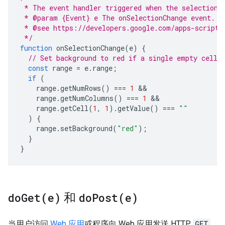
 * The event handler triggered when the selection 
 * @param {Event} e The onSelectionChange event.
 * @see https://developers.google.com/apps-script/
 */
function
onSelectionChange
(
e
)
{
// Set background to red if a single empty cell 
const
range
=
e
.
range
;
if
(
range
.
getNumRows
()
===
1
range
.
getNumColumns
()
===
1
range
.
getCell
(
1
,
1
).
getValue
()
===
""
)
{
range
.
setBackground
(
"red"
);
}
}
doGet(
e)
和
doPost(
e)
当用户访问
Web 应用
或程序向 Web 应用发送 HTTP
GET