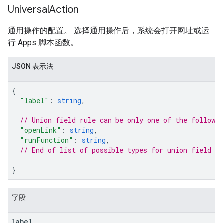
Universal
Action
通用操作的配置。
选择通用操作后，系统会打开网址或运
行 Apps 脚本函数。
JSON 表示法
{
"label"
:
string
,
// Union field rule can be only one of the followi
"openLink"
:
string
,
"runFunction"
:
string
,
// End of list of possible types for union field ru
}
字段
label