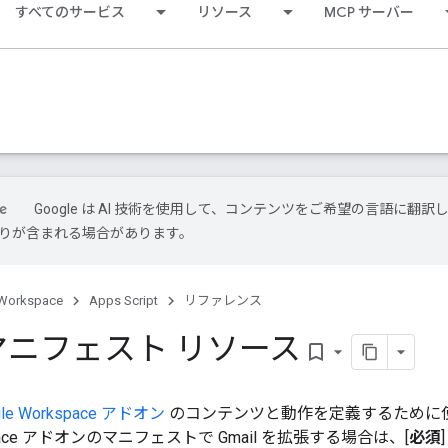
すべてのサービス
リソース
MCP サーバー
Google は AI 技術を使用して、コンテンツをご希望の言語に翻訳
は誤りが含まれる場合があります。
Workspace
Apps Script
リファレンス
l マニフェスト リソース
bookmark_border
gle Workspace アドオン
のコンテンツと動作を定義するために
kspace アドオンのマニフェストで Gmail を拡張する場合は、[
必須