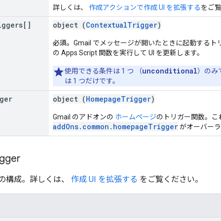
詳しくは、
作成アクションで作成 UI を拡張する
をご
iggers[]
object (
ContextualTrigger
)
必須。
Gmail でメッセージが開いたときに起動する
の Apps Script 関数を実行して UI を更新します。
unconditional
使用できる条件は 1 つ （
）のみ
は 1 つだけです。
ger
object (
HomepageTrigger
)
Gmail のアドオンの
ホームページ
のトリガー関数。こ
addOns.common.homepageTrigger
がオーバーラ
igger
の構成。詳しくは、
作成 UI を拡張する
をご覧ください。