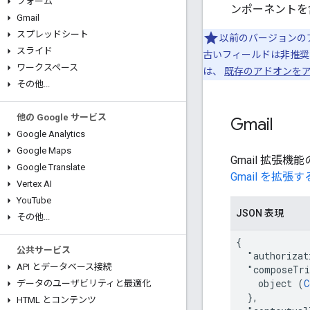
フォーム
ンポーネントを
Gmail
スプレッドシート
以前のバージョンの
スライド
古いフィールドは非推奨
ワークスペース
は、
既存のアドオンを
その他
.
.
.
他の Google サービス
Gmail
Google Analytics
Google Maps
Gmail 拡張機
Google Translate
Gmail を拡張す
Vertex AI
You
Tube
JSON 表現
その他
.
.
.
{

公共サービス
  "authorizat
API とデータベース接続
  "composeTri
    object (
C
データのユーザビリティと最適化
  },

HTML とコンテンツ