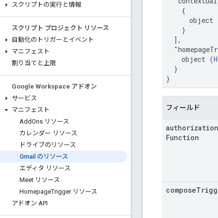
  "contextual
スクリプトの実行と情報
    {

      object 
スクリプト プロジェクト リソース
    }

  ],

自動化のトリガーとイベント
  "homepageTr
マニフェスト
    object (
H
割り当てと上限
  }

}
Google Workspace アドオン
サービス
フィールド
マニフェスト
Add
Ons リソース
authorizatio
カレンダー リソース
Function
ドライブのリソース
Gmail のリソース
エディタ リソース
Meet リソース
compose
Trigg
Homepage
Trigger リソース
アドオン API