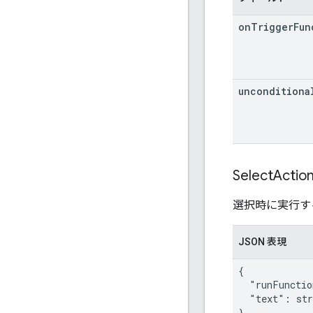
on
Trigger
Fun
unconditiona
Select
Actio
選択時に実行す
JSON 表現
{

  "runFunctio
  "text": str
}