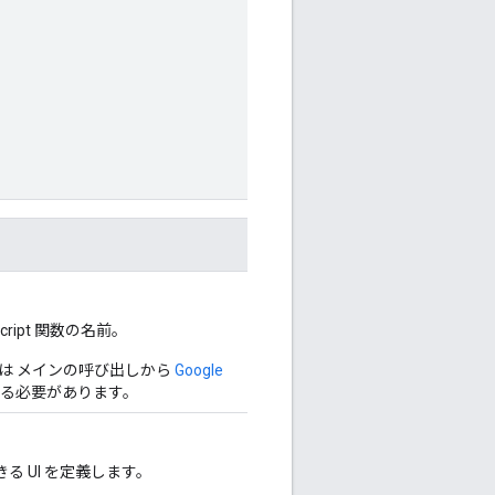
ript 関数の名前。
は メインの呼び出しから
Google
る必要があります。
る UI を定義します。