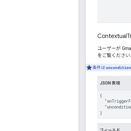
Contextual
T
ユーザーが G
をご覧ください
条件は
unconditio
JSON 表現
{

  "onTriggerF
  "unconditio
}
フィールド