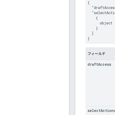
{

  "draftAcces
  "selectActi
    {

      object 
    }

  ]

}
フィールド
draft
Access
select
Action