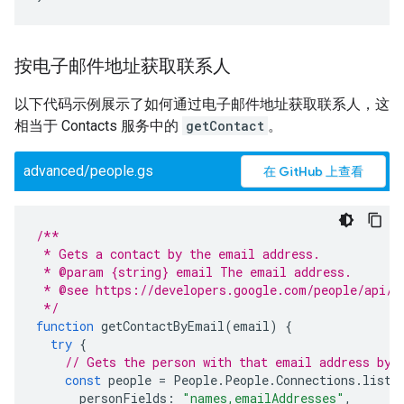
按电子邮件地址获取联系人
以下代码示例展示了如何通过电子邮件地址获取联系人，这
相当于 Contacts 服务中的
getContact
。
advanced/people.gs
在 GitHub 上查看
/**
 * Gets a contact by the email address.
 * @param {string} email The email address.
 * @see https://developers.google.com/people/api/r
 */
function
getContactByEmail
(
email
)
{
try
{
// Gets the person with that email address by 
const
people
=
People
.
People
.
Connections
.
list
(
personFields
:
"names,emailAddresses"
,