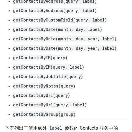
getContactsByAddress(query, label)
getContactsByAddress(query, label)
getContactsByCustomField(query, label)
getContactsByDate(month, day, label)
getContactsByDate(month, day, year, label)
getContactsByDate(month, day, year, label)
getContactsByIM(query)
getContactsByIM(query, label)
getContactsByJobTitle(query)
getContactsByNotes(query)
getContactsByUrl(query)
getContactsByUrl(query, label)
getContactsByGroup(group)
下表列出了使用额外
label
参数的 Contacts 服务中的