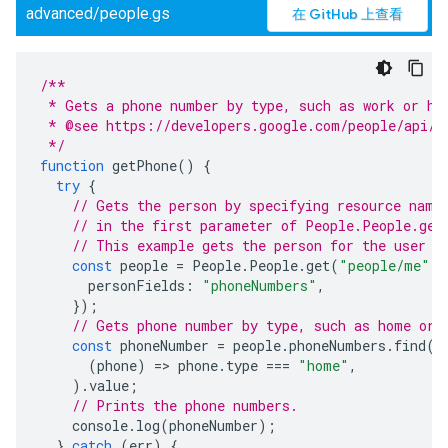
advanced/people.gs
在 GitHub 上查看
/**
 * Gets a phone number by type, such as work or ho
 * @see https://developers.google.com/people/api/r
 */
function
getPhone
()
{
try
{
// Gets the person by specifying resource name
// in the first parameter of People.People.get
// This example gets the person for the user r
const
people
=
People
.
People
.
get
(
"people/me"
,
personFields
:
"phoneNumbers"
,
});
// Gets phone number by type, such as home or 
const
phoneNumber
=
people
.
phoneNumbers
.
find
(
(
phone
)
=
>
phone
.
type
===
"home"
,
).
value
;
// Prints the phone numbers.
console
.
log
(
phoneNumber
);
}
catch
(
err
)
{