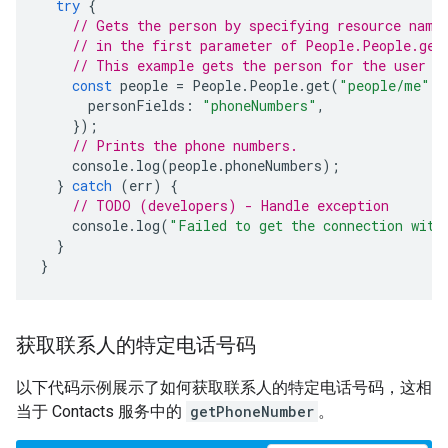
try
{
// Gets the person by specifying resource name
// in the first parameter of People.People.get
// This example gets the person for the user r
const
people
=
People
.
People
.
get
(
"people/me"
,
personFields
:
"phoneNumbers"
,
});
// Prints the phone numbers.
console
.
log
(
people
.
phoneNumbers
);
}
catch
(
err
)
{
// TODO (developers) - Handle exception
console
.
log
(
"Failed to get the connection with
}
}
获取联系人的特定电话号码
以下代码示例展示了如何获取联系人的特定电话号码，这相
当于 Contacts 服务中的
getPhoneNumber
。