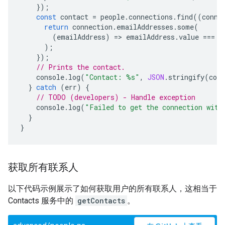
});
const
contact
=
people
.
connections
.
find
((
conne
return
connection
.
emailAddresses
.
some
(
(
emailAddress
)
=
>
emailAddress
.
value
===
e
);
});
// Prints the contact.
console
.
log
(
"Contact: %s"
,
JSON
.
stringify
(
cont
}
catch
(
err
)
{
// TODO (developers) - Handle exception
console
.
log
(
"Failed to get the connection with
}
}
获取所有联系人
以下代码示例展示了如何获取用户的所有联系人，这相当于
Contacts 服务中的
getContacts
。