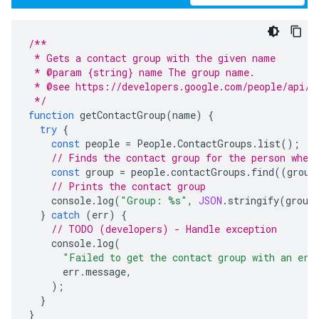
/**
 * Gets a contact group with the given name
 * @param {string} name The group name.
 * @see https://developers.google.com/people/api/r
 */
function
getContactGroup
(
name
)
{
try
{
const
people
=
People
.
ContactGroups
.
list
();
// Finds the contact group for the person wher
const
group
=
people
.
contactGroups
.
find
((
group
// Prints the contact group
console
.
log
(
"Group: %s"
,
JSON
.
stringify
(
group
}
catch
(
err
)
{
// TODO (developers) - Handle exception
console
.
log
(
"Failed to get the contact group with an err
err
.
message
,
);
}
}