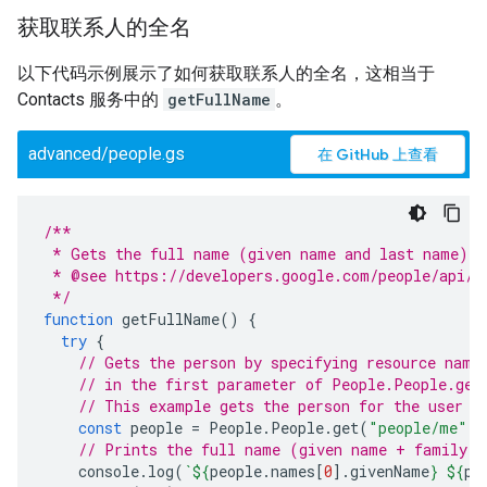
获取联系人的全名
以下代码示例展示了如何获取联系人的全名，这相当于
Contacts 服务中的
getFullName
。
advanced/people.gs
在 GitHub 上查看
/**
 * Gets the full name (given name and last name) o
 * @see https://developers.google.com/people/api/r
 */
function
getFullName
()
{
try
{
// Gets the person by specifying resource name
// in the first parameter of People.People.get
// This example gets the person for the user r
const
people
=
People
.
People
.
get
(
"people/me"
,
// Prints the full name (given name + family n
console
.
log
(
`
${
people
.
names
[
0
].
givenName
}
${
pe