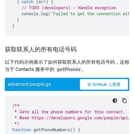
}
catch
(
err
)
{
// TODO (developers) - Handle exception
console
.
log
(
"Failed to get the connection with
}
}
获取联系人的所有电话号码
以下代码示例展示了如何获取联系人的所有电话号码，这相
当于 Contacts 服务中的
getPhones
。
advanced/people.gs
在 GitHub 上查看
/**
 * Gets all the phone numbers for this contact.
 * @see https://developers.google.com/people/api/r
 */
function
getPhoneNumbers
()
{