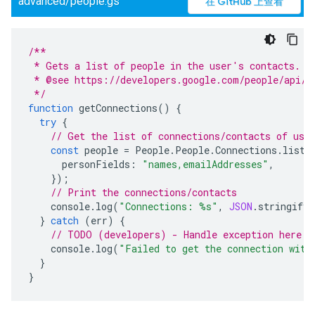
advanced/people.gs
在 GitHub 上查看
/**
 * Gets a list of people in the user's contacts.
 * @see https://developers.google.com/people/api/r
 */
function
getConnections
()
{
try
{
// Get the list of connections/contacts of use
const
people
=
People
.
People
.
Connections
.
list
(
personFields
:
"names,emailAddresses"
,
});
// Print the connections/contacts
console
.
log
(
"Connections: %s"
,
JSON
.
stringify
(
}
catch
(
err
)
{
// TODO (developers) - Handle exception here
console
.
log
(
"Failed to get the connection with
}
}