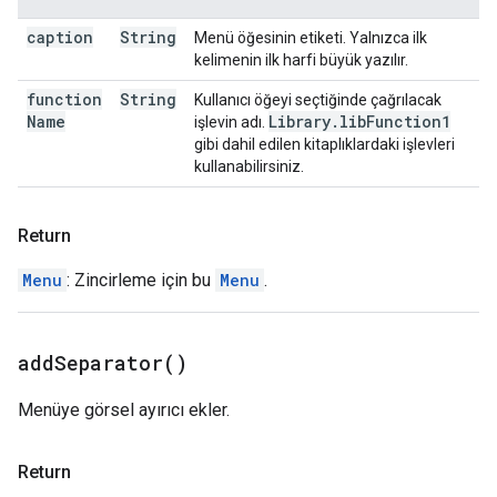
caption
String
Menü öğesinin etiketi. Yalnızca ilk
kelimenin ilk harfi büyük yazılır.
function
String
Kullanıcı öğeyi seçtiğinde çağrılacak
Name
Library
.
lib
Function1
işlevin adı.
gibi dahil edilen kitaplıklardaki işlevleri
kullanabilirsiniz.
Return
Menu
: Zincirleme için bu
Menu
.
add
Separator(
)
Menüye görsel ayırıcı ekler.
Return