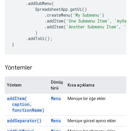
.
addSubMenu
(
SpreadsheetApp
.
getUi
()
.
createMenu
(
'My Submenu'
)
.
addItem
(
'One Submenu Item'
,
'mySec
.
addItem
(
'Another Submenu Item'
,
'my
)
.
addToUi
();
}
Yöntemler
Dönüş
Yöntem
Kısa açıklama
türü
add
Item(
Menu
Menüye bir öğe ekler.
caption
,
function
Name)
add
Separator(
)
Menu
Menüye görsel ayırıcı ekler.