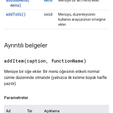
add
Sub
Menu(
Menu
Menüye bir alt menü ekler.
menu)
add
To
Ui(
)
void
Menüyü, düzenleyicinin
kullanıcı arayüzünün örneğine
ekler.
Ayrıntılı belgeler
addItem(
caption
,
function
Name)
Menüye bir öğe ekler. Bir menü öğesinin etiketi normal
cümle düzeninde olmalıdır (yalnızca ilk kelime büyük harfle
yazılır).
Parametreler
Ad
Tür
Açıklama