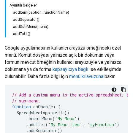
Ayrıntılı belgeler
addItem(caption, functionName)
addSeparator()
addSubMenu(menu)
addToUi()
Google uygulamasının kullanıcı arayüzü örneğindeki özel
menü. Komut dosyası yalnızca açık bir doküman veya
formun mevcut örneğinin kullanıcı arayüzüyle ve yalnızca
dokümana ya da forma
kapsayıcıya bağlı
ise etkileşimde
bulunabilir. Daha fazla bilgi için
menü kılavuzuna
bakın.
// Add a custom menu to the active spreadsheet, in
// sub-menu.
function
onOpen
(
e
)
{
SpreadsheetApp
.
getUi
()
.
createMenu
(
'My Menu'
)
.
addItem
(
'My Menu Item'
,
'myFunction'
)
.
addSeparator
()