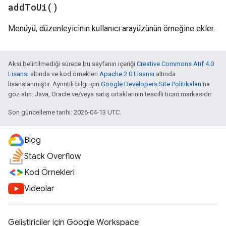
add
To
Ui(
)
Menüyü, düzenleyicinin kullanıcı arayüzünün örneğine ekler.
Aksi belirtilmediği sürece bu sayfanın içeriği
Creative Commons Atıf 4.0
Lisansı
altında ve kod örnekleri
Apache 2.0 Lisansı
altında
lisanslanmıştır. Ayrıntılı bilgi için
Google Developers Site Politikaları
'na
göz atın. Java, Oracle ve/veya satış ortaklarının tescilli ticari markasıdır.
Son güncelleme tarihi: 2026-04-13 UTC.
Blog
Stack Overflow
Kod Örnekleri
Videolar
Geliştiriciler için Google Workspace