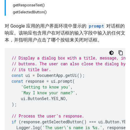
getResponseText()
getSelectedButton()
对 Google 应用的用户界面环境中显示的
prompt
对话框的
响应。该响应包含用户在对话框的输入字段中输入的任何文
本，并指明用户点击了哪个按钮来关闭对话框。
// Display a dialog box with a title, message, inp
// buttons. The user can also close the dialog by 
// its title bar.
const
ui
=
DocumentApp
.
getUi
();
const
response
=
ui
.
prompt
(
'Getting to know you'
,
'May I know your name?'
,
ui
.
ButtonSet
.
YES_NO
,
);
// Process the user's response.
if
(
response
.
getSelectedButton
()
===
ui
.
Button
.
YES
Logger
.
log
(
'The user\'s name is %s.'
,
response
.