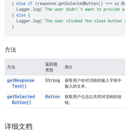
}
else
if
(
response
.
getSelectedButton
()
===
ui
.
But
Logger
.
log
(
'The user didn\'t want to provide a n
}
else
{
Logger
.
log
(
'The user clicked the close button in
}
方法
返回值
方法
简介
类型
get
Response
String
获取用户在对话框的输入字段中
Text(
)
输入的文本。
get
Selected
Button
获取用户点击以关闭对话框的按
Button(
)
钮。
详细文档