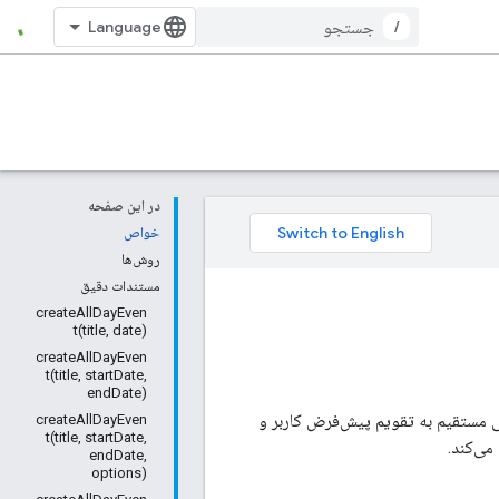
/
در این صفحه
خواص
روش‌ها
مستندات دقیق
createAllDayEven
t(title, date)
createAllDayEven
t(title, startDate,
endDate)
سی مستقیم به تقویم پیش‌فرض کاربر و
createAllDayEven
t(title, startDate,
می‌کند.
endDate,
options)