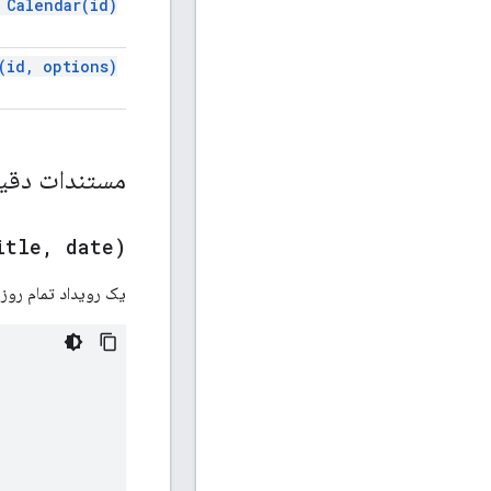
o
Calendar(
id)
(
id
,
options)
مستندات دق
itle
,
date)
یک رویداد تمام روز 