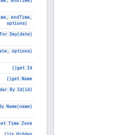
ime
,
end
Time)
ime
,
end
Time
,
options)
 For
Day(
date)
ate
,
options)
)
get
Id(
)
get
Name(
ndar By
Id(
id)
 By
Name(
name)
get Time
Zone(
)
is
Hidden(