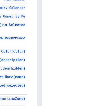
imary
Calendar(
s Owned By
Me(
)
is
Selected(
ew
Recurrence(
t
Color(
color)
(
description)
idden(
hidden)
et
Name(
name)
ted(
selected)
one(
time
Zone)