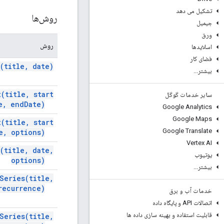
تشکیل می دهد
روش‌ها
جیمیل
ورق
روش
اسلایدها
فضای کار
(
title
,
date)
بیشتر
.
.
.
t(
title
,
start
سایر خدمات گوگل
e
,
end
Date)
Google Analytics
Google Maps
t(
title
,
start
Google Translate
e
,
options)
Vertex AI
(
title
,
date
,
یوتیوب
options)
بیشتر
.
.
.
Series(
title
,
ecurrence)
خدمات آب و برق
اتصالات API و پایگاه داده
قابلیت استفاده و بهینه سازی داده ها
Series(
title
,