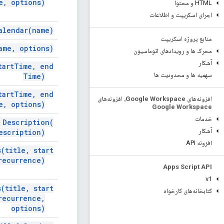
e
,
options)
HTML و محتوا
اجرای اسکریپت و اطلاعات
alendar(
name)
منابع پروژه اسکریپت
ame
,
options)
محرک ها و رویدادهای اتوماسیون
آشکار
art
Time
,
end
سهمیه ها و محدودیت ها
Time)
art
Time
,
end
افزونه‌های Google Workspace، افزونه‌های
e
,
options)
Google Workspace
خدمات
m
Description(
آشکار
escription)
افزونه API
s(
title
,
start
ecurrence)
Apps Script API
v1
s(
title
,
start
کتابخانه‌های کارخواه
ecurrence
,
options)