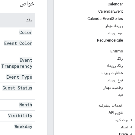
خواص
Calendar
Calendar
Event
Calendar
Event
Series
ملک
رویداد مهمان
Color
عود رویداد
Recurence
Rule
Event Color
Enums
رنگ
Event
Transparency
رنگ رویداد
شفافیت رویداد
Event Type
نوع رویداد
Guest Status
وضعیت مهمان
دید
Month
خدمات پیشرفته
تقویم API
Visibility
چت کنید
Weekday
اسناد
Drive