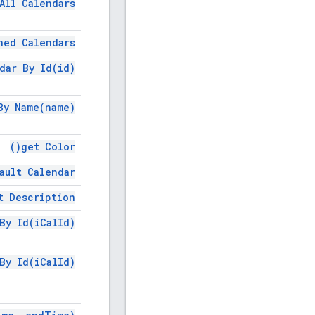
 All
Calendars(
wned
Calendars(
ndar By
Id(
id)
 By
Name(
name)
)
get
Color(
fault
Calendar(
et
Description(
 By
Id(
i
Cal
Id)
 By
Id(
i
Cal
Id)