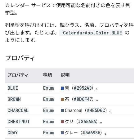
カレンダー サービスで使用可能な名前付きの色を表す列
挙型。
列挙型を呼び出すには、親クラス、名前、プロパティを呼
び出します。たとえば、
CalendarApp.Color.BLUE
の
ようにします。
プロパティ
プロパティ
種類
説明
BLUE
Enum
#2952A3
青（
）。
BROWN
Enum
#8D6F47
茶（
）。
CHARCOAL
Enum
#4E5D6C
Charcoal（
）。
CHESTNUT
Enum
#865A5A
クリ（
）。
GRAY
Enum
#5A6986
グレー（
）。