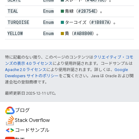
スレート（
）。
TEAL
Enum
#28754E
青緑（
）。
TURQOISE
Enum
#1B887A
ターコイズ（
）。
YELLOW
Enum
#AB8B00
黄（
）。
特に記載のない限り、このページのコンテンツは
クリエイティブ・コモ
ンズの表示 4.0 ライセンス
により使用許諾されます。コードサンプルは
Apache 2.0 ライセンス
により使用許諾されます。詳しくは、
Google
Developers サイトのポリシー
をご覧ください。Java は Oracle および関
連会社の登録商標です。
最終更新日 2025-12-11 UTC。
ブログ
Stack Overflow
コードサンプル