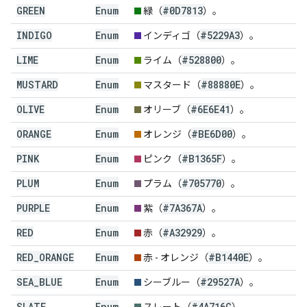
GREEN
Enum
#0D7813
緑（
）。
INDIGO
Enum
#5229A3
インディゴ（
）。
LIME
Enum
#528800
ライム（
）。
MUSTARD
Enum
#88880E
マスタード（
）。
OLIVE
Enum
#6E6E41
オリーブ（
）。
ORANGE
Enum
#BE6D00
オレンジ（
）。
PINK
Enum
#B1365F
ピンク（
）。
PLUM
Enum
#705770
プラム（
）。
PURPLE
Enum
#7A367A
紫（
）。
RED
Enum
#A32929
赤（
）。
RED
_
ORANGE
Enum
#B1440E
赤 - オレンジ（
）。
SEA
_
BLUE
Enum
#29527A
シーブルー（
）。
SLATE
Enum
#4A716C