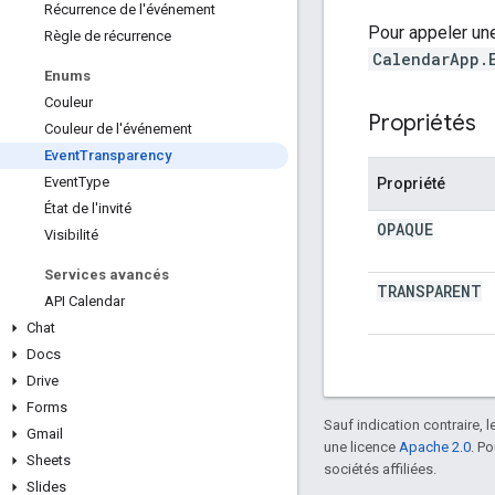
Récurrence de l'événement
Pour appeler un
Règle de récurrence
CalendarApp.
Enums
Couleur
Propriétés
Couleur de l'événement
Event
Transparency
Event
Type
Propriété
État de l'invité
OPAQUE
Visibilité
Services avancés
TRANSPARENT
API Calendar
Chat
Docs
Drive
Forms
Sauf indication contraire, 
Gmail
une licence
Apache 2.0
. P
Sheets
sociétés affiliées.
Slides