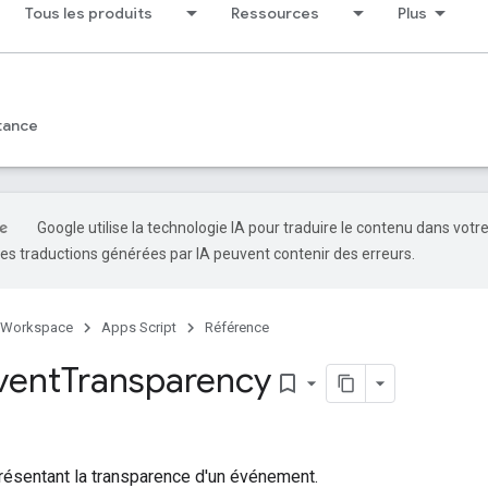
Tous les produits
Ressources
Plus
tance
Google utilise la technologie IA pour traduire le contenu dans votr
es traductions générées par IA peuvent contenir des erreurs.
 Workspace
Apps Script
Référence
vent
Transparency
bookmark_border
résentant la transparence d'un événement.