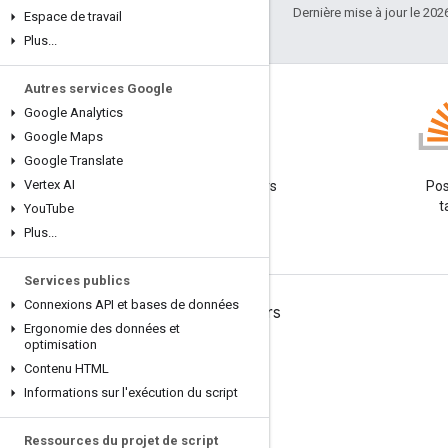
Dernière mise à jour le 202
Espace de travail
Plus
.
.
.
Autres services Google
Google Analytics
Google Maps
Google Translate
Blog
Vertex AI
Lire le blog des développeurs
Pos
Google Workspace
t
You
Tube
Plus
.
.
.
Services publics
Connexions API et bases de données
Google Workspace for Developers
Ergonomie des données et
optimisation
Présentation de la plate-forme
Contenu HTML
Produits pour les développeurs
Informations sur l'exécution du script
Notes de version
Ressources du projet de script
Assistance réservée aux développeurs