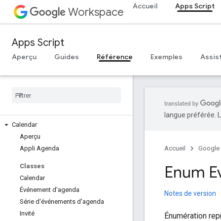
Accueil
Apps Script
Workspace
Apps Script
Aperçu
Guides
Référence
Exemples
Assis
Aperçu
Services Google Workspace
console d'administration
langue préférée. L
Calendar
Aperçu
Appli Agenda
Accueil
Google
Classes
Enum E
Calendar
Événement d'agenda
Notes de version
Série d'événements d'agenda
Invité
Énumération rep