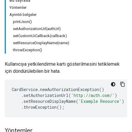
Bu sayfada
Yöntemler
Ayrıntılı belgeler
printJson()
setAuthorizationUrl(authUrl)
setCustomUiCallback(callback)
setResourceDisplayName(name)
throwException()
Kullanıcıya yetkilendirme kartı gösterilmesini tetiklemek
için döndürülebilen bir hata.
CardService
.
newAuthorizationException
()
.
setAuthorizationUrl
(
'http://auth.com/'
)
.
setResourceDisplayName
(
'Example Resource'
)
.
throwException
();
Yöntemler