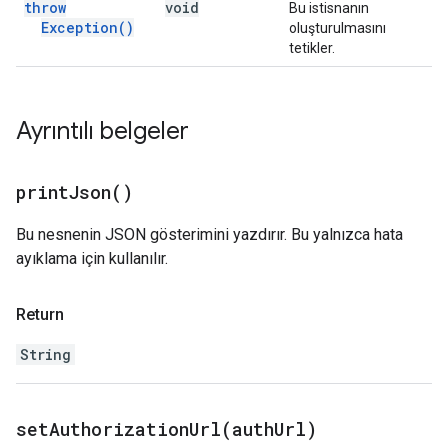
throw
void
Bu istisnanın
Exception(
)
oluşturulmasını
tetikler.
Ayrıntılı belgeler
print
Json(
)
Bu nesnenin JSON gösterimini yazdırır. Bu yalnızca hata
ayıklama için kullanılır.
Return
String
setAuthorizationUrl(
auth
Url)