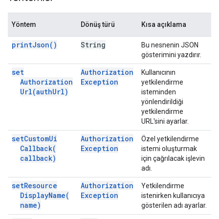
Yöntem
Dönüş türü
Kısa açıklama
print
Json(
)
String
Bu nesnenin JSON
gösterimini yazdırır.
set
Authorization
Kullanıcının
Authorization
Exception
yetkilendirme
Url(
auth
Url)
isteminden
yönlendirildiği
yetkilendirme
URL'sini ayarlar.
set
Custom
Ui
Authorization
Özel yetkilendirme
Callback(
Exception
istemi oluşturmak
callback)
için çağrılacak işlevin
adı.
set
Resource
Authorization
Yetkilendirme
Display
Name(
Exception
istenirken kullanıcıya
name)
gösterilen adı ayarlar.