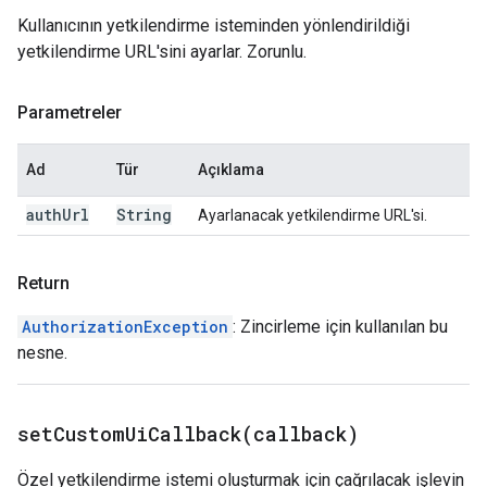
Kullanıcının yetkilendirme isteminden yönlendirildiği
yetkilendirme URL'sini ayarlar. Zorunlu.
Parametreler
Ad
Tür
Açıklama
auth
Url
String
Ayarlanacak yetkilendirme URL'si.
Return
AuthorizationException
: Zincirleme için kullanılan bu
nesne.
setCustomUiCallback(
callback)
Özel yetkilendirme istemi oluşturmak için çağrılacak işlevin