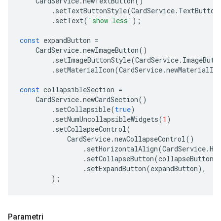
CardService
.
newTextButton
()
.
setTextButtonStyle
(
CardService
.
TextButton
.
setText
(
'show less'
);
const
expandButton
=
CardService
.
newImageButton
()
.
setImageButtonStyle
(
CardService
.
ImageButt
.
setMaterialIcon
(
CardService
.
newMaterialIc
const
collapsibleSection
=
CardService
.
newCardSection
()
.
setCollapsible
(
true
)
.
setNumUncollapsibleWidgets
(
1
)
.
setCollapseControl
(
CardService
.
newCollapseControl
()
.
setHorizontalAlign
(
CardService
.
Ho
.
setCollapseButton
(
collapseButton
)
.
setExpandButton
(
expandButton
),
);
Parametri