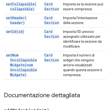
set
Collapsible(
Card
Imposta se la sezione può
collapsible)
Section
essere compressa.
set
Header(
Card
Imposta l'intestazione
header)
Section
della sezione.
set
Id(
id)
Card
Imposta l'ID univoco
Section
assegnato utilizzato per
identificare la sezione da
modificare.
set
Num
Card
Imposta il numero di
Uncollapsible
Section
widget che vengono
Widgets(
num
ancora visualizzati
Uncollapsible
quando questa sezione è
Widgets)
compressa.
Documentazione dettagliata