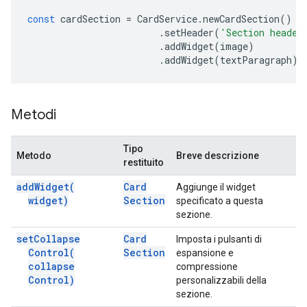
const
cardSection
=
CardService
.
newCardSection
()
.
setHeader
(
'Section header
.
addWidget
(
image
)
.
addWidget
(
textParagraph
);
Metodi
Tipo
Metodo
Breve descrizione
restituito
add
Widget(
Card
Aggiunge il widget
widget)
Section
specificato a questa
sezione.
set
Collapse
Card
Imposta i pulsanti di
Control(
Section
espansione e
collapse
compressione
Control)
personalizzabili della
sezione.