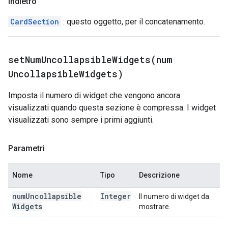
Indietro
CardSection
: questo oggetto, per il concatenamento.
setNumUncollapsibleWidgets(
num
Uncollapsible
Widgets)
Imposta il numero di widget che vengono ancora
visualizzati quando questa sezione è compressa. I widget
visualizzati sono sempre i primi aggiunti.
Parametri
Nome
Tipo
Descrizione
num
Uncollapsible
Integer
Il numero di widget da
Widgets
mostrare.