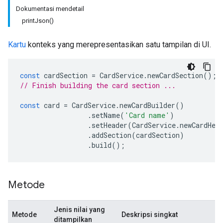
Dokumentasi mendetail
printJson()
Kartu
konteks yang merepresentasikan satu tampilan di UI.
const
cardSection
=
CardService
.
newCardSection
();
// Finish building the card section ...
const
card
=
CardService
.
newCardBuilder
()
.
setName
(
'Card name'
)
.
setHeader
(
CardService
.
newCardHea
.
addSection
(
cardSection
)
.
build
();
Metode
Jenis nilai yang
Metode
Deskripsi singkat
ditampilkan