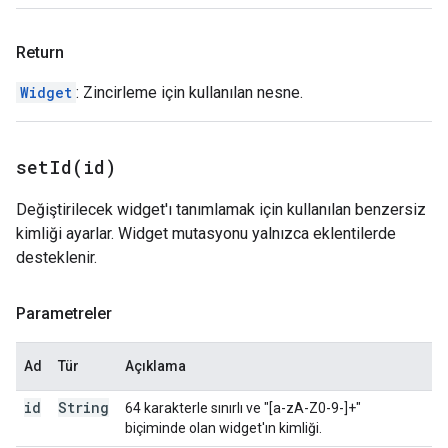
Return
Widget
: Zincirleme için kullanılan nesne.
setId(
id)
Değiştirilecek widget'ı tanımlamak için kullanılan benzersiz
kimliği ayarlar. Widget mutasyonu yalnızca eklentilerde
desteklenir.
Parametreler
Ad
Tür
Açıklama
id
String
64 karakterle sınırlı ve "[a-zA-Z0-9-]+"
biçiminde olan widget'ın kimliği.