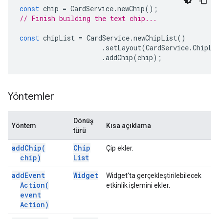
const
chip
=
CardService
.
newChip
();
// Finish building the text chip...
const
chipList
=
CardService
.
newChipList
()
.
setLayout
(
CardService
.
ChipLi
.
addChip
(
chip
);
Yöntemler
Dönüş
Yöntem
Kısa açıklama
türü
add
Chip(
Chip
Çip ekler.
chip)
List
add
Event
Widget
Widget'ta gerçekleştirilebilecek
Action(
etkinlik işlemini ekler.
event
Action)