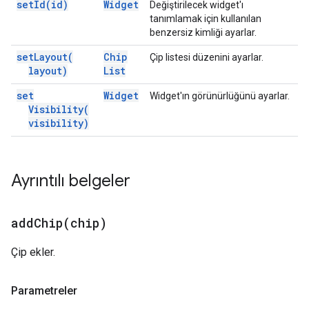
set
Id(
id)
Widget
Değiştirilecek widget'ı
tanımlamak için kullanılan
benzersiz kimliği ayarlar.
set
Layout(
Chip
Çip listesi düzenini ayarlar.
layout)
List
set
Widget
Widget'ın görünürlüğünü ayarlar.
Visibility(
visibility)
Ayrıntılı belgeler
addChip(
chip)
Çip ekler.
Parametreler