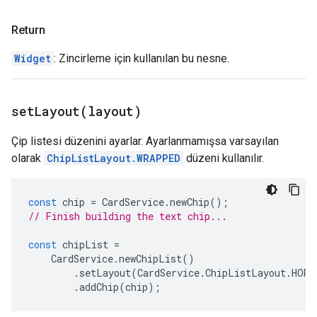
Return
Widget
: Zincirleme için kullanılan bu nesne.
setLayout(
layout)
Çip listesi düzenini ayarlar. Ayarlanmamışsa varsayılan
olarak
ChipListLayout.WRAPPED
düzeni kullanılır.
const
chip
=
CardService
.
newChip
();
// Finish building the text chip...
const
chipList
=
CardService
.
newChipList
()
.
setLayout
(
CardService
.
ChipListLayout
.
HORI
.
addChip
(
chip
);