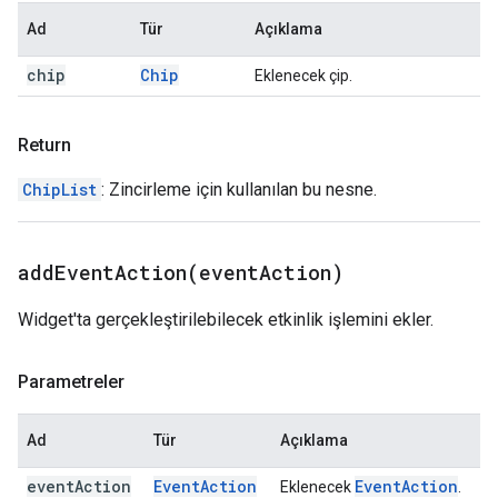
Ad
Tür
Açıklama
chip
Chip
Eklenecek çip.
Return
ChipList
: Zincirleme için kullanılan bu nesne.
addEventAction(
event
Action)
Widget'ta gerçekleştirilebilecek etkinlik işlemini ekler.
Parametreler
Ad
Tür
Açıklama
event
Action
Event
Action
Event
Action
Eklenecek
.