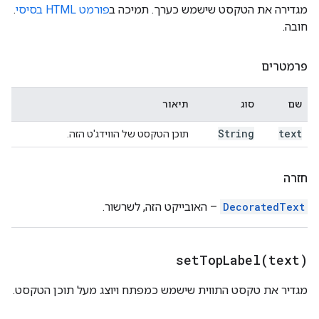
מגדירה את הטקסט שישמש כערך. תמיכה ב
פורמט HTML בסיסי
.
חובה.
פרמטרים
שם
סוג
תיאור
String
text
תוכן הטקסט של הווידג'ט הזה.
חזרה
DecoratedText
– האובייקט הזה, לשרשור.
setTopLabel(
text)
מגדיר את טקסט התווית שישמש כמפתח ויוצג מעל תוכן הטקסט.