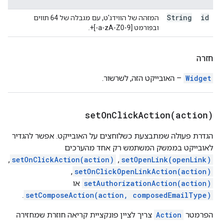
String
id
המזהה של הווידג'ט, עם מגבלה של 64 תווים
ובפורמט [a-zA-Z0-9-]+.
חזרה
Widget
– האובייקט הזה, לשרשור.
setOnClickAction(
action)
הגדרת פעולה שמתבצעת כשלוחצים על האובייקט. אפשר להגדיר
לאובייקט בממשק המשתמש רק אחד מהערכים
setOpenLink(openLink)
,‏
setOnClickAction(action)
,‏
setOnClickOpenLinkAction(action)
,‏
setAuthorizationAction(action)
או
.
setComposeAction(action, composedEmailType)
הפרמטר
Action
צריך לציין פונקציית קריאה חוזרת שמחזירה