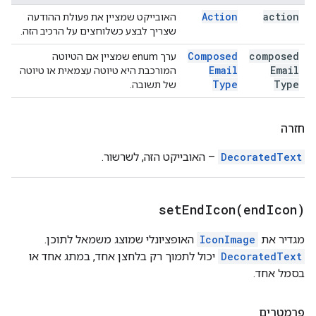
Action
action
האובייקט שמציין את פעולת ההודעה
שצריך לבצע כשלוחצים על הרכיב הזה.
Composed
composed
ערך enum שמציין אם הטיוטה
Email
Email
המורכבת היא טיוטה עצמאית או טיוטה
Type
Type
של תשובה.
חזרה
DecoratedText
– האובייקט הזה, לשרשור.
setEndIcon(
end
Icon)
מגדיר את
IconImage
האופציונלי שמוצג משמאל לתוכן.
DecoratedText
יכול לתמוך רק בלחצן אחד, במתג אחד או
בסמל אחד.
פרמטרים