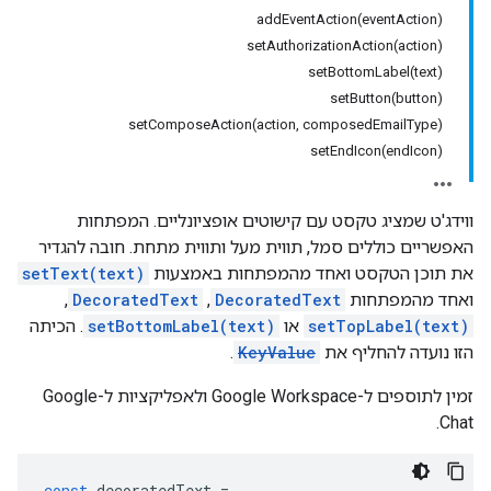
addEventAction(eventAction)
setAuthorizationAction(action)
setBottomLabel(text)
setButton(button)
setComposeAction(action, composedEmailType)
setEndIcon(endIcon)
ווידג'ט שמציג טקסט עם קישוטים אופציונליים. המפתחות
האפשריים כוללים סמל, תווית מעל ותווית מתחת. חובה להגדיר
את תוכן הטקסט ואחד מהמפתחות באמצעות
setText(text)
ואחד מהמפתחות
DecoratedText
,
DecoratedText
,
setTopLabel(text)
או
setBottomLabel(text)
. הכיתה
הזו נועדה להחליף את
KeyValue
.
זמין לתוספים ל-Google Workspace ולאפליקציות ל-Google
Chat.
const
decoratedText
=