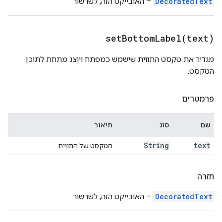
DecoratedText
– האובייקט הזה, לשרשור.
setBottomLabel(
text)
מגדיר את טקסט התווית שישמש כמפתח ויוצג מתחת לתוכן
הטקסט.
פרמטרים
שם
סוג
תיאור
String
text
הטקסט של התווית.
חזרה
DecoratedText
– האובייקט הזה, לשרשור.