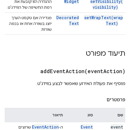
Widget
set
Visibility(
ההגדרה הזו קובעת את
visibility)
רמת החשיפה של הווידג'ט.
Decorated
set
Wrap
Text(
wrap
מגדירה אם טקסט הערך
Text
Text)
יוצג בשורה אחת או בכמה
שורות.
תיעוד מפורט
addEventAction(
event
Action)
מוסיף את פעולת האירוע שאפשר לבצע בווידג'ט.
פרמטרים
שם
סוג
תיאור
Event
Action
Event
event
ה-
שרוצים