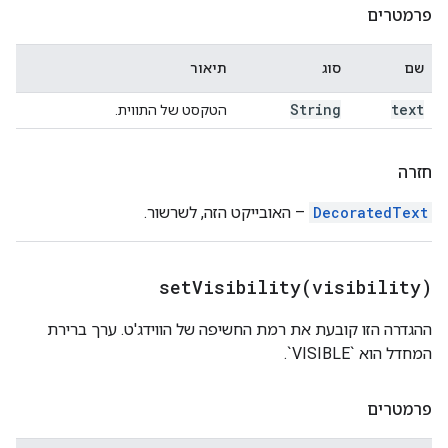
פרמטרים
שם
סוג
תיאור
String
text
הטקסט של התווית.
חזרה
DecoratedText
– האובייקט הזה, לשרשור.
setVisibility(
visibility)
ההגדרה הזו קובעת את רמת החשיפה של הווידג'ט. ערך ברירת
המחדל הוא `VISIBLE`.
פרמטרים