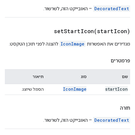
DecoratedText
– האובייקט הזה, לשרשור.
setStartIcon(
start
Icon)
מגדירים את האפשרות
IconImage
להצגה לפני תוכן הטקסט.
פרמטרים
שם
סוג
תיאור
Icon
Image
start
Icon
הסמל שיוצג.
חזרה
DecoratedText
– האובייקט הזה, לשרשור.