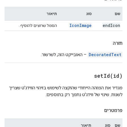
שם
סוג
תיאור
Icon
Image
end
Icon
הסמל שרוצים להוסיף.
חזרה
DecoratedText
– האובייקט הזה, לשרשור.
setId(
id)
מגדיר את המזהה הייחודי שהוקצה לשימוש בזיהוי הווידג'ט שצריך
לשנות. שינוי של ווידג'ט נתמך רק בתוספים.
פרמטרים
שם
סוג
תיאור