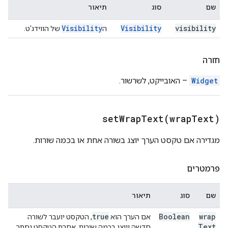
שם
סוג
תיאור
Visibility
Visibility
visibility
ה
של הווידג'ט.
חזרה
Widget
– האובייקט, לשרשור.
setWrapText(
wrap
Text)
מגדירה אם טקסט הערך יוצג בשורה אחת או בכמה שורות.
פרמטרים
שם
סוג
תיאור
true
Boolean
wrap
אם הערך הוא
, הטקסט יועבר לשורה
Text
חדשה ויוצג בכמה שורות. אחרת הטקסט נחתך.