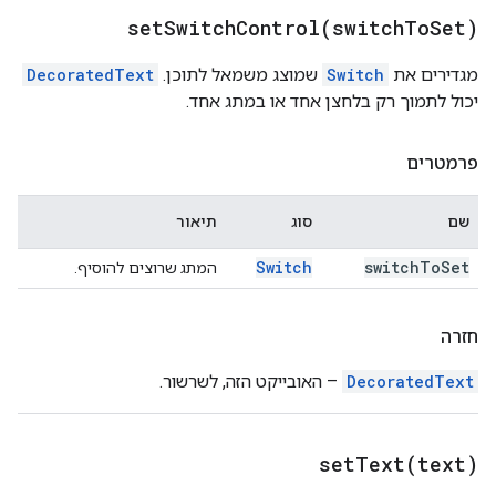
setSwitchControl(
switch
To
Set)
מגדירים את
Switch
שמוצג משמאל לתוכן.
DecoratedText
יכול לתמוך רק בלחצן אחד או במתג אחד.
פרמטרים
שם
סוג
תיאור
Switch
switch
To
Set
המתג שרוצים להוסיף.
חזרה
DecoratedText
– האובייקט הזה, לשרשור.
setText(
text)