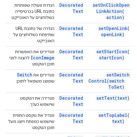
Decorated
set
On
Click
Open
הגדרת פעולה שפותחת
Text
Link
Action(
כתובת URL בכרטיסייה
action)
כשלוחצים על האובייקט.
Decorated
set
Open
Link(
הגדרה של כתובת URL
Text
open
Link)
שתיפתח כשלוחצים על
האובייקט.
Decorated
set
Start
Icon(
מגדירים את האפשרות
Icon
Image
Text
start
Icon)
להצגה לפני
תוכן הטקסט.
Switch
Decorated
set
Switch
מגדירים את
Text
Control(
switch
שמוצג משמאל לתוכן.
To
Set)
Decorated
set
Text(
text)
מגדירה את הטקסט
Text
שישמש כערך.
Decorated
set
Top
Label(
מגדיר את טקסט התווית
Text
text)
שישמש כמפתח ויוצג מעל
תוכן הטקסט.