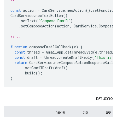
const
action
=
CardService
.
newAction
().
setFunction
CardService
.
newTextButton
()
.
setText
(
'Compose Email'
)
.
setComposeAction
(
action
,
CardService
.
Composed
// ...
function
composeEmailCallback
(
e
)
{
const
thread
=
GmailApp
.
getThreadById
(
e
.
threadId
const
draft
=
thread
.
createDraftReply
(
'This is a
return
CardService
.
newComposeActionResponseBuild
.
setGmailDraft
(
draft
)
.
build
();
}
פרמטרים
שם
סוג
תיאור