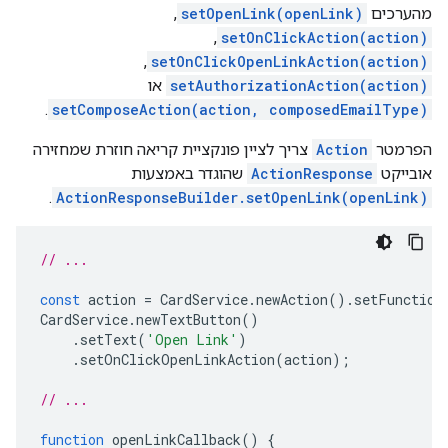
מהערכים
setOpenLink(openLink)
,‏
setOnClickAction(action)
,‏
setOnClickOpenLinkAction(action)
,‏
setAuthorizationAction(action)
או
.
setComposeAction(action, composedEmailType)
הפרמטר
Action
צריך לציין פונקציית קריאה חוזרת שמחזירה
אובייקט
ActionResponse
שהוגדר באמצעות
.
ActionResponseBuilder.setOpenLink(openLink)
// ...
const
action
=
CardService
.
newAction
().
setFunction
CardService
.
newTextButton
()
.
setText
(
'Open Link'
)
.
setOnClickOpenLinkAction
(
action
);
// ...
function
openLinkCallback
()
{