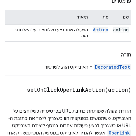
פרמטרים
שם
סוג
תיאור
Action
action
הפעולה שתתבצע כשלוחצים על האלמנט
הזה.
חזרה
DecoratedText
– האובייקט הזה, לשרשור.
setOnClickOpenLinkAction(
action)
הגדרת פעולה שפותחת כתובת URL בכרטיסייה כשלוחצים על
האובייקט. משתמשים בפונקציה הזו כשצריך ליצור את כתובת ה-
URL או כשצריך לבצע פעולות אחרות בנוסף ליצירת האובייקט
OpenLink
. אפשר להגדיר לאובייקט בממשק המשתמש רק אחד