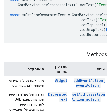
CardService
.
newDecoratedText
().
setText
(
'Text'
const
multilineDecoratedText
=
CardService
.
newDeco
.
setText
(
'Text'
.
setTopLabel
(
'T
.
setWrapText
(
tr
.
setBottomLabel
Methods
סוג הערך
שיטה
תיאור קצר
שמוחזר
Widget
add
Event
Action(
מוסיף את פעולת האירוע
event
Action)
שאפשר לבצע בווידג'ט.
Decorated
set
Authorization
הגדרה של פעולת הרשאה
Text
Action(
action)
שפותחת כתובת URL
לתהליך ההרשאה
כשלוחצים על האובייקט.