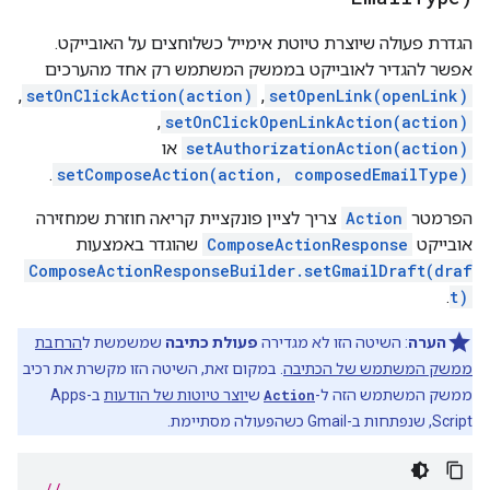
הגדרת פעולה שיוצרת טיוטת אימייל כשלוחצים על האובייקט.
אפשר להגדיר לאובייקט בממשק המשתמש רק אחד מהערכים
setOpenLink(openLink)
,‏
setOnClickAction(action)
,‏
setOnClickOpenLinkAction(action)
,‏
setAuthorizationAction(action)
או
.
setComposeAction(action, composedEmailType)
הפרמטר
Action
צריך לציין פונקציית קריאה חוזרת שמחזירה
אובייקט
ComposeActionResponse
שהוגדר באמצעות
ComposeActionResponseBuilder.setGmailDraft(draf
.
t)
הערה
: השיטה הזו לא מגדירה
פעולת כתיבה
שמשמשת ל
הרחבת
ממשק המשתמש של הכתיבה
. במקום זאת, השיטה הזו מקשרת את רכיב
ממשק המשתמש הזה ל-
Action
ש
יוצר טיוטות של הודעות
ב-Apps
Script, שנפתחות ב-Gmail כשהפעולה מסתיימת.
// ...