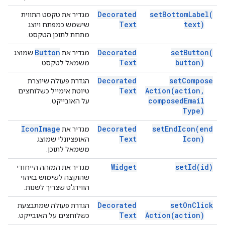
Decorated
set
Bottom
Label(
מגדיר את טקסט התווית
Text
text)
שישמש כמפתח ויוצג
מתחת לתוכן הטקסט.
Button
Decorated
set
Button(
מגדיר את
שמוצג
Text
button)
משמאל לטקסט.
Decorated
set
Compose
הגדרת פעולה שיוצרת
Text
Action(
action
,
טיוטת אימייל כשלוחצים
composed
Email
על האובייקט.
Type)
Icon
Image
Decorated
set
End
Icon(
end
מגדיר את
Text
Icon)
האופציונלי שמוצג
משמאל לתוכן.
Widget
set
Id(
id)
מגדיר את המזהה הייחודי
שהוקצה לשימוש בזיהוי
הווידג'ט שצריך לשנות.
Decorated
set
On
Click
הגדרת פעולה שמתבצעת
Text
Action(
action)
כשלוחצים על האובייקט.