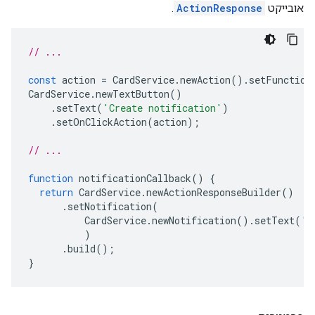
אובייקט
ActionResponse
.
// ...
const
action
=
CardService
.
newAction
().
setFunction
CardService
.
newTextButton
()
.
setText
(
'Create notification'
)
.
setOnClickAction
(
action
);
// ...
function
notificationCallback
()
{
return
CardService
.
newActionResponseBuilder
()
.
setNotification
(
CardService
.
newNotification
().
setText
(
'S
)
.
build
();
}