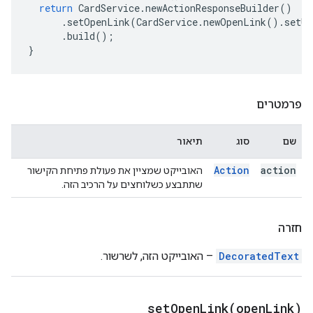
return
CardService
.
newActionResponseBuilder
()
.
setOpenLink
(
CardService
.
newOpenLink
().
setUr
.
build
();
}
פרמטרים
שם
סוג
תיאור
Action
action
האובייקט שמציין את פעולת פתיחת הקישור
שתתבצע כשלוחצים על הרכיב הזה.
חזרה
DecoratedText
– האובייקט הזה, לשרשור.
setOpenLink(
open
Link)