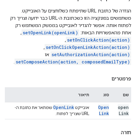
הגדרה של כתובת URL שתיפתח כשלוחצים על האובייקט.
משתמשים בפונקציה הזו כשכתובת ה-URL כבר ידועה וצריך רק
לפתוח אותה. אפשר להגדיר לאובייקט בממשק המשתמש רק
אחת מהאפשרויות הבאות:
setOpenLink(openLink)
,‏
setOnClickAction(action)
,‏
setOnClickOpenLinkAction(action)
,‏
setAuthorizationAction(action)
או
.
setComposeAction(action, composedEmailType)
פרמטרים
שם
סוג
תיאור
Open
Link
Open
open
אובייקט
שמתאר את כתובת ה-
Link
Link
URL שצריך לפתוח.
חזרה