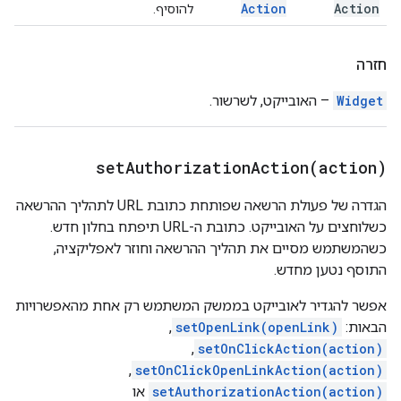
Action
Action
להוסיף.
חזרה
Widget
– האובייקט, לשרשור.
setAuthorizationAction(
action)
הגדרה של פעולת הרשאה שפותחת כתובת URL לתהליך ההרשאה
כשלוחצים על האובייקט. כתובת ה-URL תיפתח בחלון חדש.
כשהמשתמש מסיים את תהליך ההרשאה וחוזר לאפליקציה,
התוסף נטען מחדש.
אפשר להגדיר לאובייקט בממשק המשתמש רק אחת מהאפשרויות
הבאות:
setOpenLink(openLink)
,‏
setOnClickAction(action)
,‏
setOnClickOpenLinkAction(action)
,‏
setAuthorizationAction(action)
או