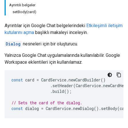
Ayrıntılı belgeler
setBody(card)
Ayrıntılar için Google Chat belgelerindeki
Etkileşimli iletişim
kutularını açma
başlıklı makaleyi inceleyin.
Dialog
nesneleri için bir oluşturucu.
Yalnızca Google Chat uygulamalarında kullanılabilir. Google
Workspace eklentileri için kullanılamaz.
const
card
=
CardService
.
newCardBuilder
()
.
setHeader
(
CardService
.
newCardHea
.
build
();
// Sets the card of the dialog.
const
dialog
=
CardService
.
newDialog
().
setBody
(
car