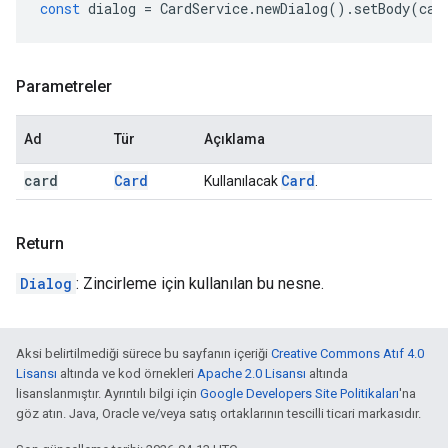
const
dialog
=
CardService
.
newDialog
().
setBody
(
car
Parametreler
Ad
Tür
Açıklama
card
Card
Card
Kullanılacak
.
Return
Dialog
: Zincirleme için kullanılan bu nesne.
Aksi belirtilmediği sürece bu sayfanın içeriği
Creative Commons Atıf 4.0
Lisansı
altında ve kod örnekleri
Apache 2.0 Lisansı
altında
lisanslanmıştır. Ayrıntılı bilgi için
Google Developers Site Politikaları
'na
göz atın. Java, Oracle ve/veya satış ortaklarının tescilli ticari markasıdır.