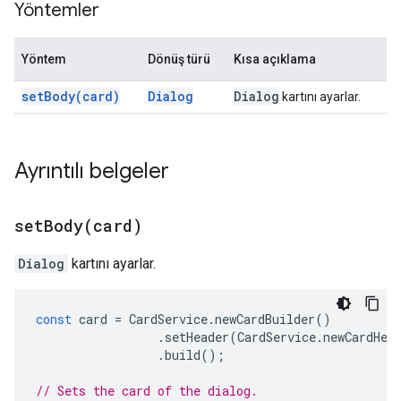
Yöntemler
Yöntem
Dönüş türü
Kısa açıklama
set
Body(
card)
Dialog
Dialog
kartını ayarlar.
Ayrıntılı belgeler
setBody(
card)
Dialog
kartını ayarlar.
const
card
=
CardService
.
newCardBuilder
()
.
setHeader
(
CardService
.
newCardHea
.
build
();
// Sets the card of the dialog.