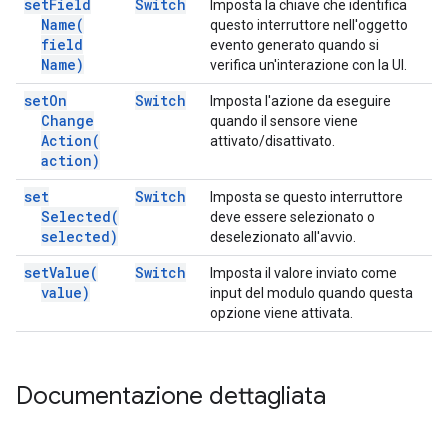
set
Field
Switch
Imposta la chiave che identifica
Name(
questo interruttore nell'oggetto
field
evento generato quando si
Name)
verifica un'interazione con la UI.
set
On
Switch
Imposta l'azione da eseguire
Change
quando il sensore viene
Action(
attivato/disattivato.
action)
set
Switch
Imposta se questo interruttore
Selected(
deve essere selezionato o
selected)
deselezionato all'avvio.
set
Value(
Switch
Imposta il valore inviato come
value)
input del modulo quando questa
opzione viene attivata.
Documentazione dettagliata