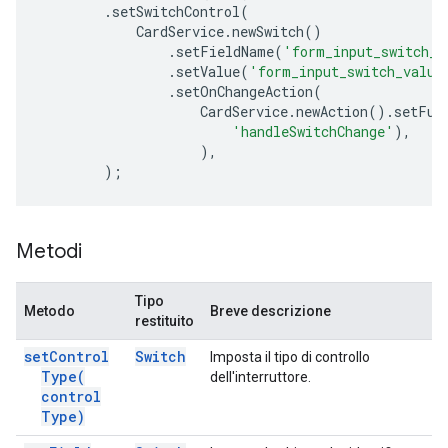
.
setSwitchControl
(
CardService
.
newSwitch
()
.
setFieldName
(
'form_input_switch_k
.
setValue
(
'form_input_switch_value
.
setOnChangeAction
(
CardService
.
newAction
().
setFun
'handleSwitchChange'
),
),
);
Metodi
Tipo
Metodo
Breve descrizione
restituito
set
Control
Switch
Imposta il tipo di controllo
Type(
dell'interruttore.
control
Type)