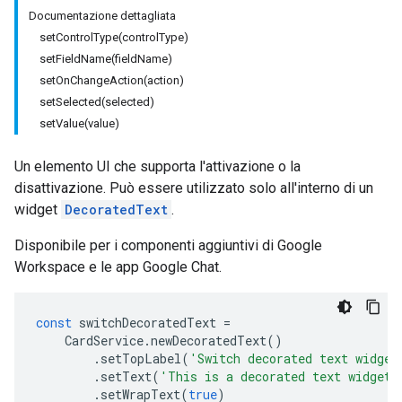
Documentazione dettagliata
setControlType(controlType)
setFieldName(fieldName)
setOnChangeAction(action)
setSelected(selected)
setValue(value)
Un elemento UI che supporta l'attivazione o la
disattivazione. Può essere utilizzato solo all'interno di un
widget
DecoratedText
.
Disponibile per i componenti aggiuntivi di Google
Workspace e le app Google Chat.
const
switchDecoratedText
=
CardService
.
newDecoratedText
()
.
setTopLabel
(
'Switch decorated text widget
.
setText
(
'This is a decorated text widget 
.
setWrapText
(
true
)