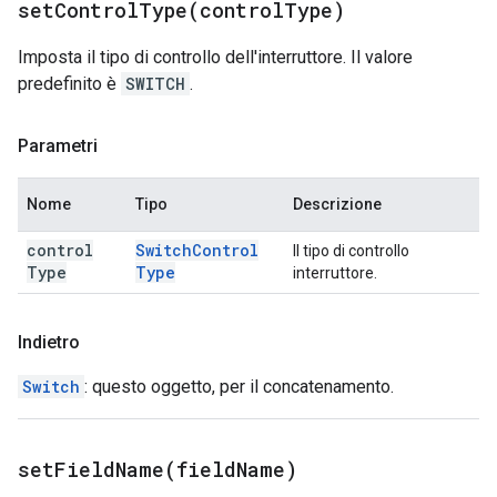
setControlType(
control
Type)
Imposta il tipo di controllo dell'interruttore. Il valore
predefinito è
SWITCH
.
Parametri
Nome
Tipo
Descrizione
control
Switch
Control
Il tipo di controllo
Type
Type
interruttore.
Indietro
Switch
: questo oggetto, per il concatenamento.
setFieldName(
field
Name)