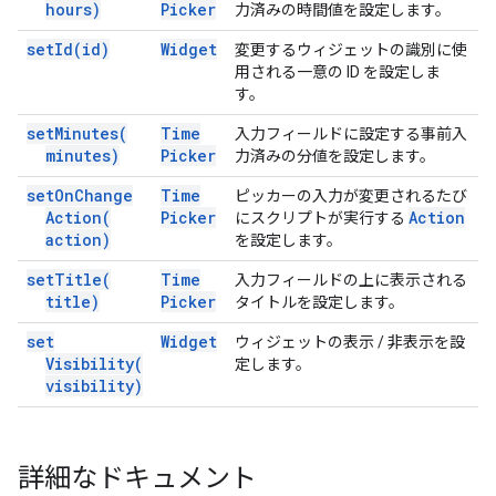
hours)
Picker
力済みの時間値を設定します。
set
Id(
id)
Widget
変更するウィジェットの識別に使
用される一意の ID を設定しま
す。
set
Minutes(
Time
入力フィールドに設定する事前入
minutes)
Picker
力済みの分値を設定します。
set
On
Change
Time
ピッカーの入力が変更されるたび
Action(
Picker
Action
にスクリプトが実行する
action)
を設定します。
set
Title(
Time
入力フィールドの上に表示される
title)
Picker
タイトルを設定します。
set
Widget
ウィジェットの表示 / 非表示を設
Visibility(
定します。
visibility)
詳細なドキュメント