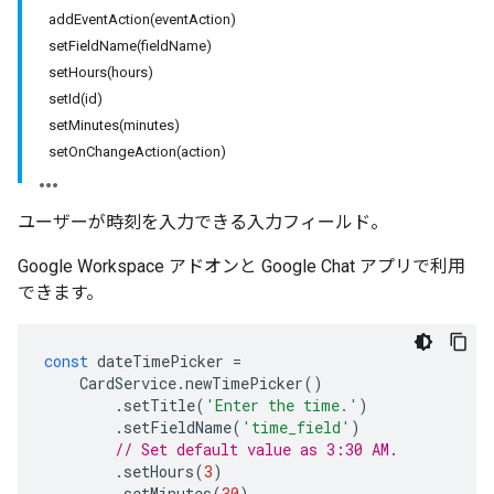
addEventAction(eventAction)
setFieldName(fieldName)
setHours(hours)
setId(id)
setMinutes(minutes)
setOnChangeAction(action)
ユーザーが時刻を入力できる入力フィールド。
Google Workspace アドオンと Google Chat アプリで利用
できます。
const
dateTimePicker
=
CardService
.
newTimePicker
()
.
setTitle
(
'Enter the time.'
)
.
setFieldName
(
'time_field'
)
// Set default value as 3:30 AM.
.
setHours
(
3
)
.
setMinutes
(
30
)