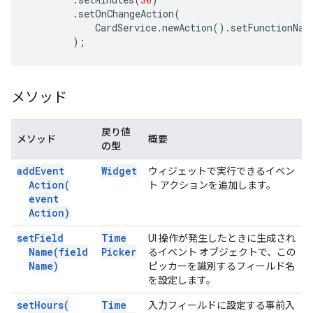
.
setOnChangeAction
(
CardService
.
newAction
().
setFunctionNam
);
メソッド
戻り値
メソッド
概要
の型
add
Event
Widget
ウィジェットで実行できるイベン
Action(
ト アクションを追加します。
event
Action)
set
Field
Time
UI 操作が発生したときに生成され
Name(
field
Picker
るイベント オブジェクトで、この
Name)
ピッカーを識別するフィールド名
を設定します。
set
Hours(
Time
入力フィールドに設定する事前入