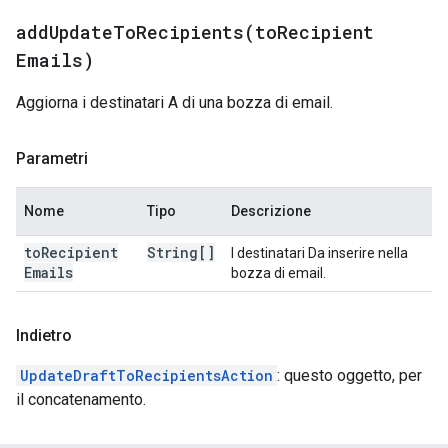
addUpdateToRecipients(
to
Recipient
Emails)
Aggiorna i destinatari A di una bozza di email.
Parametri
Nome
Tipo
Descrizione
to
Recipient
String[]
I destinatari Da inserire nella
Emails
bozza di email.
Indietro
UpdateDraftToRecipientsAction
: questo oggetto, per
il concatenamento.