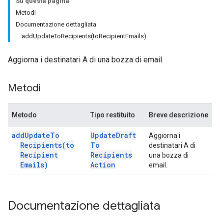
Su questa pagina
Metodi
Documentazione dettagliata
addUpdateToRecipients(toRecipientEmails)
Aggiorna i destinatari A di una bozza di email.
Metodi
Metodo
Tipo restituito
Breve descrizione
add
Update
To
Update
Draft
Aggiorna i
Recipients(
to
To
destinatari A di
Recipient
Recipients
una bozza di
Emails)
Action
email.
Documentazione dettagliata