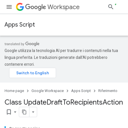
Workspace
Apps Script
Google utilizza la tecnologia AI per tradurre i contenuti nella tua
lingua preferita. Le traduzioni generate dall'AI potrebbero
contenere errori.
Home page
Google Workspace
Apps Script
Riferimento
Class Update
Draft
To
Recipients
Action
bookmark_border