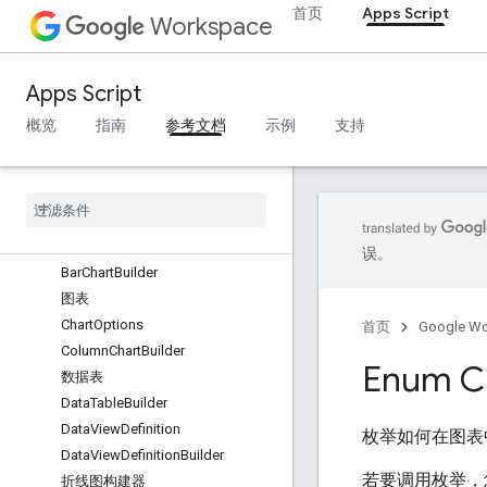
首页
Apps Script
Workspace
公用事业服务
API 数据库连接
数据易用性和优化
Apps Script
HTML 和内容
概览
指南
参考文档
示例
支持
图表
概览
图表
类
Area
Chart
Builder
误。
Bar
Chart
Builder
图表
Chart
Options
首页
Google W
Column
Chart
Builder
Enum C
数据表
Data
Table
Builder
Data
View
Definition
枚举如何在图表
Data
View
Definition
Builder
若要调用枚举，
折线图构建器