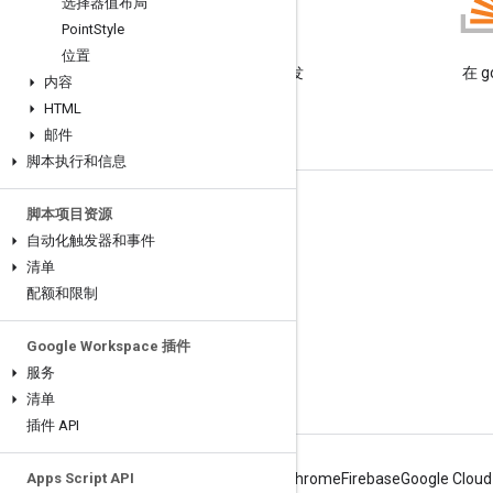
选择器值布局
Point
Style
博客
位置
阅读 Google Workspace 开发
在 g
内容
者博客
HTML
邮件
脚本执行和信息
面向开发者的 Google Workspace
脚本项目资源
自动化触发器和事件
平台概览
清单
开发者产品
配额和限制
版本说明
Google Workspace 插件
开发者支持
服务
服务条款
清单
插件 API
Apps Script API
Android
Chrome
Firebase
Google Cloud