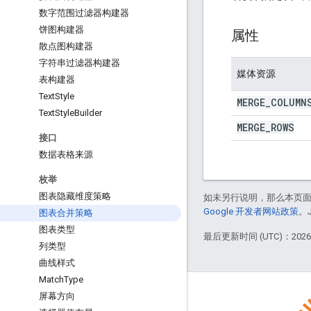
数字范围过滤器构建器
饼图构建器
属性
散点图构建器
字符串过滤器构建器
媒体资源
表构建器
Text
Style
MERGE
_
COLUMN
Text
Style
Builder
MERGE
_
ROWS
接口
数据表格来源
枚举
图表隐藏维度策略
如未另行说明，那么本页
Google 开发者网站政策
。
图表合并策略
图表类型
最后更新时间 (UTC)：2026-
列类型
曲线样式
Match
Type
屏幕方向