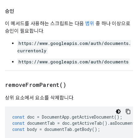
승인
이 메서드를 사용하는 스크립트는 다음
범위
중 하나 이상으로
승인이 필요합니다.
https://www.googleapis.com/auth/documents.
currentonly
https://www.googleapis.com/auth/documents
remove
From
Parent(
)
상위 요소에서 요소를 삭제합니다.
const
doc
=
DocumentApp
.
getActiveDocument
();
const
documentTab
=
doc
.
getActiveTab
().
asDocumentT
const
body
=
documentTab
.
getBody
();