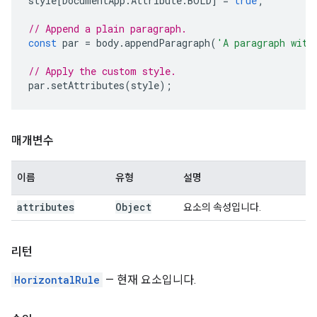
style
[
DocumentApp
.
Attribute
.
BOLD
]
=
true
;
// Append a plain paragraph.
const
par
=
body
.
appendParagraph
(
'A paragraph with
// Apply the custom style.
par
.
setAttributes
(
style
);
매개변수
이름
유형
설명
attributes
Object
요소의 속성입니다.
리턴
HorizontalRule
— 현재 요소입니다.