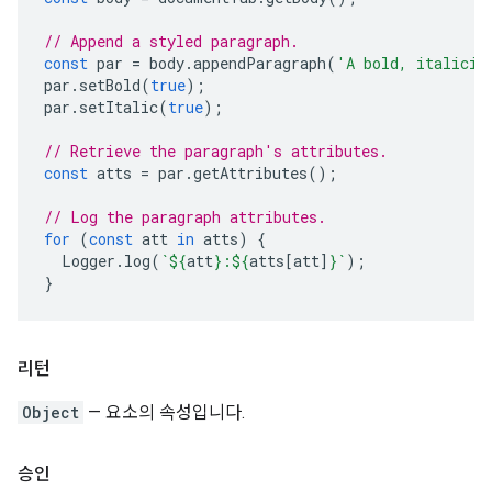
// Append a styled paragraph.
const
par
=
body
.
appendParagraph
(
'A bold, italiciz
par
.
setBold
(
true
);
par
.
setItalic
(
true
);
// Retrieve the paragraph's attributes.
const
atts
=
par
.
getAttributes
();
// Log the paragraph attributes.
for
(
const
att
in
atts
)
{
Logger
.
log
(
`
${
att
}
:
${
atts
[
att
]
}
`
);
}
리턴
Object
— 요소의 속성입니다.
승인