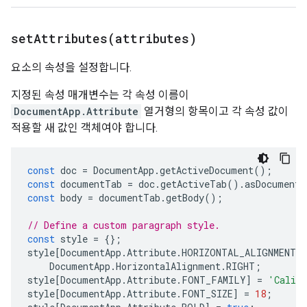
setAttributes(
attributes)
요소의 속성을 설정합니다.
지정된 속성 매개변수는 각 속성 이름이
DocumentApp.Attribute
열거형의 항목이고 각 속성 값이
적용할 새 값인 객체여야 합니다.
const
doc
=
DocumentApp
.
getActiveDocument
();
const
documentTab
=
doc
.
getActiveTab
().
asDocumentT
const
body
=
documentTab
.
getBody
();
// Define a custom paragraph style.
const
style
=
{};
style
[
DocumentApp
.
Attribute
.
HORIZONTAL_ALIGNMENT
]
DocumentApp
.
HorizontalAlignment
.
RIGHT
;
style
[
DocumentApp
.
Attribute
.
FONT_FAMILY
]
=
'Calib
style
[
DocumentApp
.
Attribute
.
FONT_SIZE
]
=
18
;