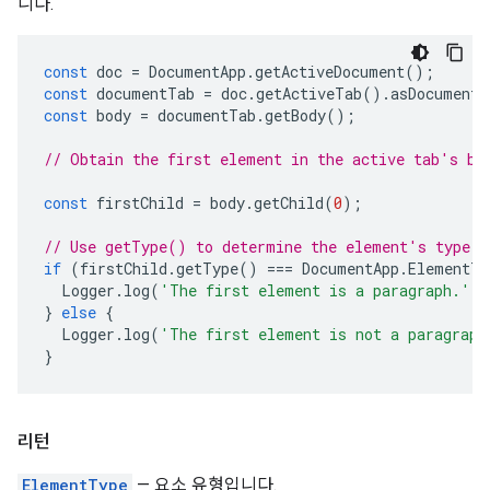
니다.
const
doc
=
DocumentApp
.
getActiveDocument
();
const
documentTab
=
doc
.
getActiveTab
().
asDocumentT
const
body
=
documentTab
.
getBody
();
// Obtain the first element in the active tab's bo
const
firstChild
=
body
.
getChild
(
0
);
// Use getType() to determine the element's type.
if
(
firstChild
.
getType
()
===
DocumentApp
.
ElementTy
Logger
.
log
(
'The first element is a paragraph.'
);
}
else
{
Logger
.
log
(
'The first element is not a paragraph
}
리턴
ElementType
— 요소 유형입니다.