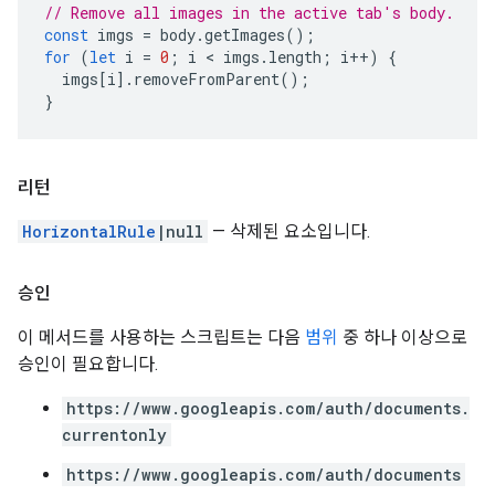
// Remove all images in the active tab's body.
const
imgs
=
body
.
getImages
();
for
(
let
i
=
0
;
i
 < 
imgs
.
length
;
i
++
)
{
imgs
[
i
].
removeFromParent
();
}
리턴
HorizontalRule
|null
— 삭제된 요소입니다.
승인
이 메서드를 사용하는 스크립트는 다음
범위
중 하나 이상으로
승인이 필요합니다.
https://www.googleapis.com/auth/documents.
currentonly
https://www.googleapis.com/auth/documents