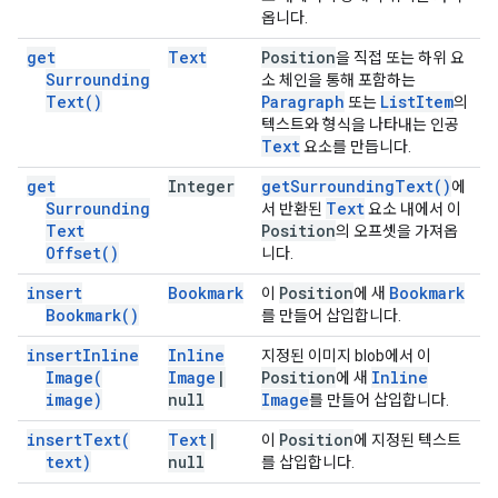
옵니다.
get
Text
Position
을 직접 또는 하위 요
Surrounding
소 체인을 통해 포함하는
Text(
)
Paragraph
List
Item
또는
의
텍스트와 형식을 나타내는 인공
Text
요소를 만듭니다.
get
Integer
get
Surrounding
Text(
)
에
Surrounding
Text
서 반환된
요소 내에서 이
Text
Position
의 오프셋을 가져옵
Offset(
)
니다.
insert
Bookmark
Position
Bookmark
이
에 새
Bookmark(
)
를 만들어 삽입합니다.
insert
Inline
Inline
지정된 이미지 blob에서 이
Image(
Image
|
Position
Inline
에 새
image)
null
Image
를 만들어 삽입합니다.
insert
Text(
Text
|
Position
이
에 지정된 텍스트
text)
null
를 삽입합니다.