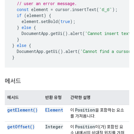
// user an error message.
const
element
=
cursor
.
insertText
(
'ಠ‿ಠ'
);
if
(
element
)
{
element
.
setBold
(
true
);
}
else
{
DocumentApp
.
getUi
().
alert
(
'Cannot insert text 
}
}
else
{
DocumentApp
.
getUi
().
alert
(
'Cannot find a cursor.
}
메서드
메서드
반환 유형
간략한 설명
get
Element(
)
Element
Position
이
을 포함하는 요소
를 가져옵니다.
get
Offset(
)
Integer
Position
이
이(가) 포함된 요
소 내에서의 상대적 위치를 가져