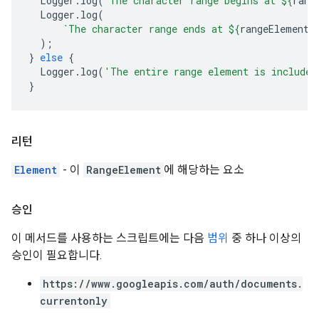
Logger
.
log
(
`The character range begins at 
${
rang
Logger
.
log
(
`The character range ends at 
${
rangeElement
.
);
}
else
{
Logger
.
log
(
'The entire range element is included
}
리턴
Element
- 이
RangeElement
에 해당하는 요소
승인
이 메서드를 사용하는 스크립트에는 다음
범위
중 하나 이상의
승인이 필요합니다.
https://www.googleapis.com/auth/documents.
currentonly