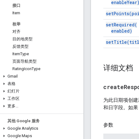
enable
Year
接口
set
Points(
po
Item
set
Required(
枚举
enabled)
对齐
目的地类型
set
Title(
tit
反馈类型
Item
Type
页面导航类型
详细文档
Rating
Icon
Type
Gmail
表格
createResp
幻灯片
工作区
为此日期项创
更多
.
.
.
和日字段。如
其他 Google 服务
参数
Google Analytics
Google Maps