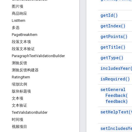
图片项
商品响应
get
Id(
)
List
Item
get
Index(
)
多选
Page
Break
Item
get
Points(
)
段落文本项
get
Title(
)
段落文本验证
Paragraph
Text
Validation
Builder
get
Type(
)
测验反馈
includes
Year
测验反馈构建器
Rating
Item
is
Required(
)
缩放比例
set
General
版块标题项
Feedback(
文本项
feedback)
文本验证
set
Help
Text(
Text
Validation
Builder
时间项
视频项目
set
Includes
Y