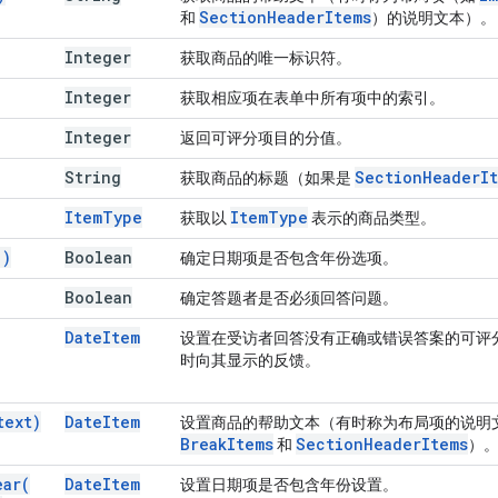
Section
Header
Items
和
）的说明文本）。
Integer
获取商品的唯一标识符。
Integer
获取相应项在表单中所有项中的索引。
Integer
返回可评分项目的分值。
String
Section
Header
I
获取商品的标题（如果是
Item
Type
Item
Type
获取以
表示的商品类型。
(
)
Boolean
确定日期项是否包含年份选项。
Boolean
确定答题者是否必须回答问题。
Date
Item
设置在受访者回答没有正确或错误答案的可评
时向其显示的反馈。
text)
Date
Item
设置商品的帮助文本（有时称为布局项的说明
Break
Items
Section
Header
Items
和
）
ear(
Date
Item
设置日期项是否包含年份设置。