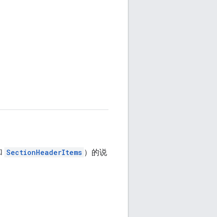
和
SectionHeaderItems
）的说