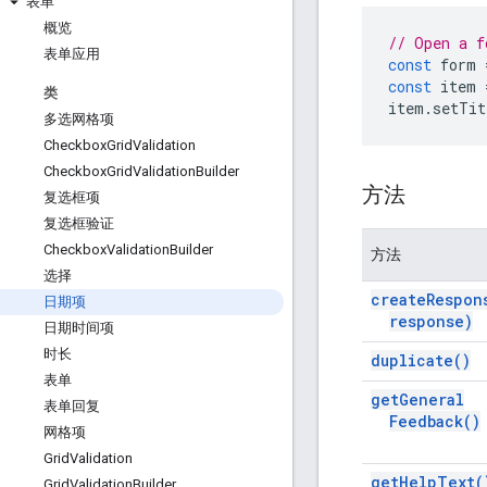
表单
概览
// Open a f
表单应用
const
form
const
item
类
item
.
setTit
多选网格项
Checkbox
Grid
Validation
Checkbox
Grid
Validation
Builder
方法
复选框项
复选框验证
Checkbox
Validation
Builder
方法
选择
create
Respon
日期项
response)
日期时间项
时长
duplicate(
)
表单
get
General
表单回复
Feedback(
)
网格项
Grid
Validation
get
Help
Text(
Grid
Validation
Builder