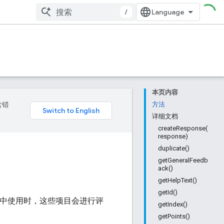
/
本页内容
含错
方法
详细文档
createResponse(
response)
duplicate()
getGeneralFeedb
ack()
getHelpText()
getId()
中使用时，这些项目会进行评
getIndex()
getPoints()