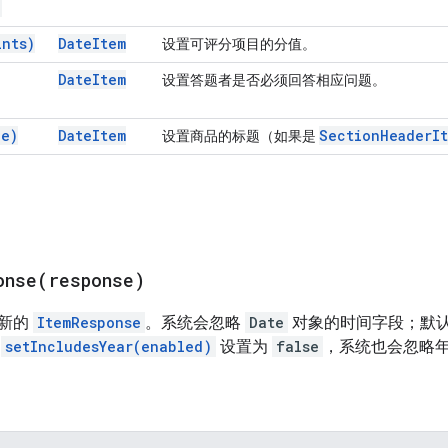
)
ints)
Date
Item
设置可评分项目的分值。
Date
Item
设置答题者是否必须回答相应问题。
le)
Date
Item
Section
Header
I
设置商品的标题（如果是
onse(
response)
建新的
ItemResponse
。系统会忽略
Date
对象的时间字段；默
果
setIncludesYear(enabled)
设置为
false
，系统也会忽略