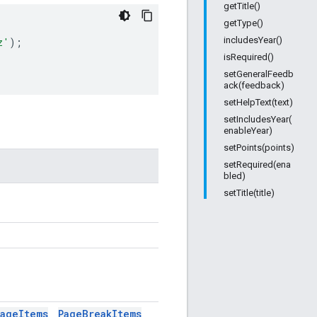
getTitle()
getType()
includesYear()
z'
);
isRequired()
setGeneralFeedb
ack(feedback)
setHelpText(text)
setIncludesYear(
enableYear)
setPoints(points)
setRequired(ena
bled)
setTitle(title)
。
mage
Items
Page
Break
Items
、