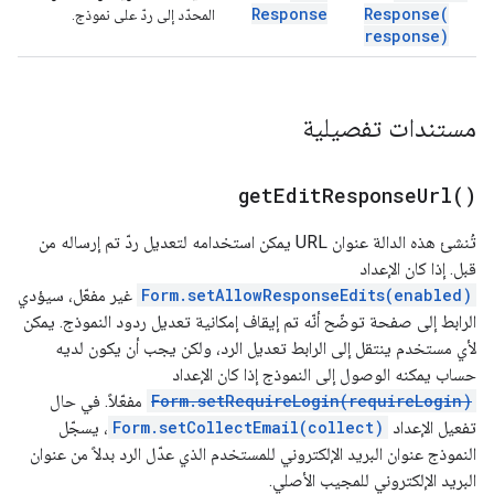
Response
Response(
المحدّد إلى ردّ على نموذج.
response)
مستندات تفصيلية
get
Edit
Response
Url(
)
تُنشئ هذه الدالة عنوان URL يمكن استخدامه لتعديل ردّ تم إرساله من
قبل. إذا كان الإعداد
Form.setAllowResponseEdits(enabled)
غير مفعّل، سيؤدي
الرابط إلى صفحة توضّح أنّه تم إيقاف إمكانية تعديل ردود النموذج. يمكن
لأي مستخدم ينتقل إلى الرابط تعديل الرد، ولكن يجب أن يكون لديه
حساب يمكنه الوصول إلى النموذج إذا كان الإعداد
Form.setRequireLogin(requireLogin)
مفعّلاً. في حال
تفعيل الإعداد
Form.setCollectEmail(collect)
، يسجّل
النموذج عنوان البريد الإلكتروني للمستخدم الذي عدّل الرد بدلاً من عنوان
البريد الإلكتروني للمجيب الأصلي.