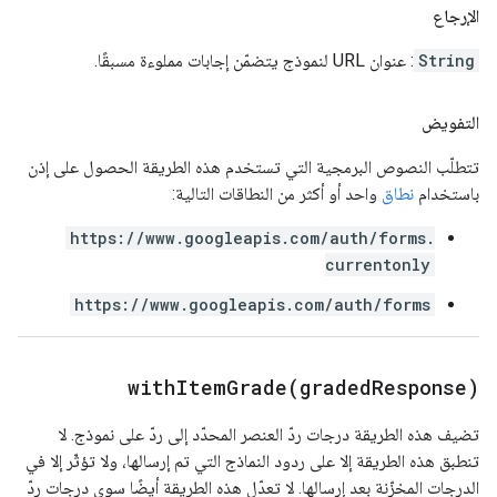
الإرجاع
String
: عنوان URL لنموذج يتضمّن إجابات مملوءة مسبقًا.
التفويض
تتطلّب النصوص البرمجية التي تستخدم هذه الطريقة الحصول على إذن
باستخدام
نطاق
واحد أو أكثر من النطاقات التالية:
https://www.googleapis.com/auth/forms.
currentonly
https://www.googleapis.com/auth/forms
withItemGrade(
graded
Response)
تضيف هذه الطريقة درجات ردّ العنصر المحدّد إلى ردّ على نموذج. لا
تنطبق هذه الطريقة إلا على ردود النماذج التي تم إرسالها، ولا تؤثّر إلا في
الدرجات المخزّنة بعد إرسالها. لا تعدّل هذه الطريقة أيضًا سوى درجات ردّ