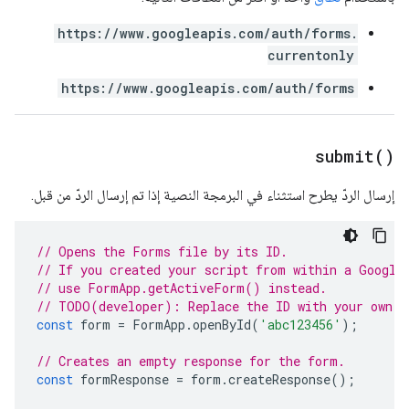
https://www.googleapis.com/auth/forms.
currentonly
https://www.googleapis.com/auth/forms
submit(
)
إرسال الردّ يطرح استثناء في البرمجة النصية إذا تم إرسال الردّ من قبل.
// Opens the Forms file by its ID.
// If you created your script from within a Google
// use FormApp.getActiveForm() instead.
// TODO(developer): Replace the ID with your own.
const
form
=
FormApp
.
openById
(
'abc123456'
);
// Creates an empty response for the form.
const
formResponse
=
form
.
createResponse
();