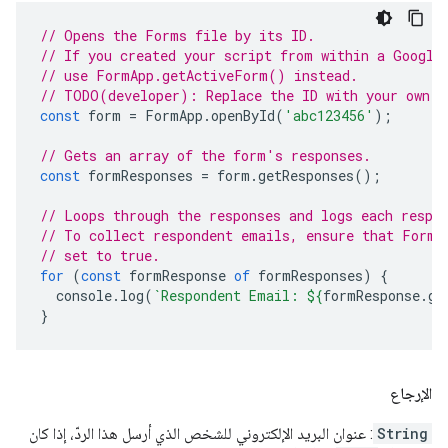
// Opens the Forms file by its ID.
// If you created your script from within a Google
// use FormApp.getActiveForm() instead.
// TODO(developer): Replace the ID with your own.
const
form
=
FormApp
.
openById
(
'abc123456'
);
// Gets an array of the form's responses.
const
formResponses
=
form
.
getResponses
();
// Loops through the responses and logs each respo
// To collect respondent emails, ensure that Form.
// set to true.
for
(
const
formResponse
of
formResponses
)
{
console
.
log
(
`Respondent Email: 
${
formResponse
.
ge
}
الإرجاع
String
: عنوان البريد الإلكتروني للشخص الذي أرسل هذا الردّ، إذا كان