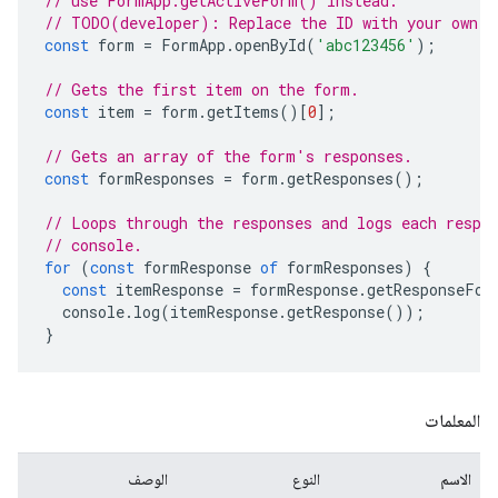
// use FormApp.getActiveForm() instead.
// TODO(developer): Replace the ID with your own.
const
form
=
FormApp
.
openById
(
'abc123456'
);
// Gets the first item on the form.
const
item
=
form
.
getItems
()[
0
];
// Gets an array of the form's responses.
const
formResponses
=
form
.
getResponses
();
// Loops through the responses and logs each respo
// console.
for
(
const
formResponse
of
formResponses
)
{
const
itemResponse
=
formResponse
.
getResponseFor
console
.
log
(
itemResponse
.
getResponse
());
}
المعلمات
الاسم
النوع
الوصف