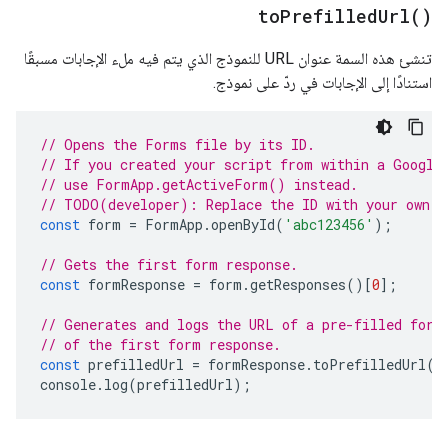
to
Prefilled
Url(
)
تنشئ هذه السمة عنوان URL للنموذج الذي يتم فيه ملء الإجابات مسبقًا
استنادًا إلى الإجابات في ردّ على نموذج.
// Opens the Forms file by its ID.
// If you created your script from within a Google
// use FormApp.getActiveForm() instead.
// TODO(developer): Replace the ID with your own.
const
form
=
FormApp
.
openById
(
'abc123456'
);
// Gets the first form response.
const
formResponse
=
form
.
getResponses
()[
0
];
// Generates and logs the URL of a pre-filled form
// of the first form response.
const
prefilledUrl
=
formResponse
.
toPrefilledUrl
()
console
.
log
(
prefilledUrl
);