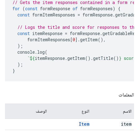
// Gets the item responses contained in a form res
for
(
const
formResponse
of
formResponses
)
{
const
formItemResponses
=
formResponse
.
getGradab
// Logs the title and score for responses to the
const
itemResponse
=
formResponse
.
getGradableRes
formItemResponses
[
0
].
getItem
(),
);
console
.
log
(
`
${
itemResponse
.
getItem
().
getTitle
()
}
 score 
);
}
المعلمات
الاسم
النوع
الوصف
Item
item