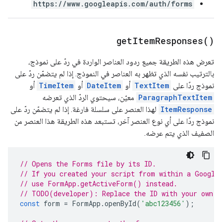
https://www.googleapis.com/auth/forms
get
Item
Responses(
)
تعرض هذه الطريقة جميع ردود العناصر الواردة في ردّ على نموذج،
بالترتيب نفسه الذي تظهر به العناصر في النموذج. إذا لم يتضمّن ردّ على
نموذج ردًا على
TextItem
أو
DateItem
أو
TimeItem
أو
ParagraphTextItem
معيّن، سيحتوي الردّ الذي تعرضه
ItemResponse
لهذا العنصر على سلسلة فارغة. إذا لم يتضمّن ردّ على
نموذج ردًا على أي نوع العنصر آخر، تستبعد هذه الطريقة هذا العنصر من
الصفيف الذي يتم عرضه.
// Opens the Forms file by its ID.
// If you created your script from within a Google
// use FormApp.getActiveForm() instead.
// TODO(developer): Replace the ID with your own.
const
form
=
FormApp
.
openById
(
'abc123456'
);