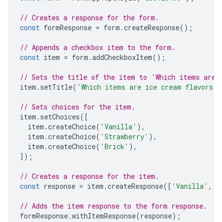
// Creates a response for the form.
const
formResponse
=
form
.
createResponse
();
// Appends a checkbox item to the form.
const
item
=
form
.
addCheckboxItem
();
// Sets the title of the item to 'Which items are 
item
.
setTitle
(
'Which items are ice cream flavors?'
// Sets choices for the item.
item
.
setChoices
([
item
.
createChoice
(
'Vanilla'
),
item
.
createChoice
(
'Strawberry'
),
item
.
createChoice
(
'Brick'
),
]);
// Creates a response for the item.
const
response
=
item
.
createResponse
([
'Vanilla'
,
'
// Adds the item response to the form response.
formResponse
.
withItemResponse
(
response
);