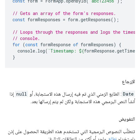
const
form
=
FormApp
.
openById
(
'abc123456'
);
// Gets an array of the form's responses.
const
formResponses
=
form
.
getResponses
();
// Loops through the responses and logs the timest
// console.
for
(
const
formResponse
of
formResponses
)
{
console
.
log
(
`Timestamp: 
${
formResponse
.
getTimes
}
الإرجاع
Date
: الطابع الزمني الذي تم فيه إرسال هذه الاستجابة، أو
null
إذا
أنشأ النص البرمجي هذه الاستجابة ولكن لم يتم إرسالها بعد.
التفويض
تتطلّب النصوص البرمجية التي تستخدم هذه الطريقة الحصول على إذن
باستخدام
نطاق
واحد أو أكثر من النطاقات التالية: