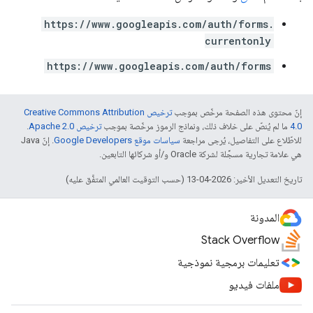
https://www.googleapis.com/auth/forms.
currentonly
https://www.googleapis.com/auth/forms
إنّ محتوى هذه الصفحة مرخّص بموجب
ترخيص Creative Commons Attribution
4.0‏
ما لم يُنصّ على خلاف ذلك، ونماذج الرموز مرخّصة بموجب
ترخيص Apache 2.0‏
.
للاطّلاع على التفاصيل، يُرجى مراجعة
سياسات موقع Google Developers‏
. إنّ Java
هي علامة تجارية مسجَّلة لشركة Oracle و/أو شركائها التابعين.
تاريخ التعديل الأخير: 2026-04-13 (حسب التوقيت العالمي المتفَّق عليه)
المدونة
Stack Overflow
تعليمات برمجية نموذجية
ملفات فيديو