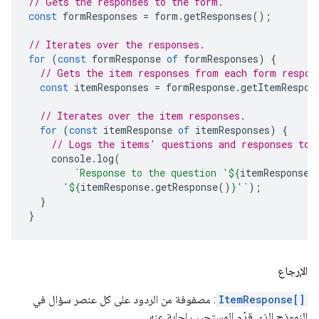
// Gets the responses to the form.
const
formResponses
=
form
.
getResponses
();
// Iterates over the responses.
for
(
const
formResponse
of
formResponses
)
{
// Gets the item responses from each form respon
const
itemResponses
=
formResponse
.
getItemRespon
// Iterates over the item responses.
for
(
const
itemResponse
of
itemResponses
)
{
// Logs the items' questions and responses to 
console
.
log
(
`Response to the question '
${
itemResponse
.
      '
${
itemResponse
.
getResponse
()
}
'`
);
}
}
الإرجاع
ItemResponse[]
: مصفوفة من الردود على كل عنصر سؤال في
النموذج الذي قدّم المستجيب إجابة عنه.