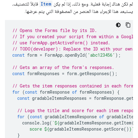
لم تكن هناك إجابة فعلية. ومع ذلك، إذا لم يكن
Item
قابلاً للتصنيف،
يستبعد هذا الإجراء هذا العنصر من المصفوفة التي يتم عرضها.
// Opens the Forms file by its ID.
// If you created your script from within a Google
// use FormApp.getActiveForm() instead.
// TODO(developer): Replace the ID with your own.
const
form
=
FormApp
.
openById
(
'abc123456'
);
// Gets an array of the form's responses.
const
formResponses
=
form
.
getResponses
();
// Gets the item responses contained in each form 
for
(
const
formResponse
of
formResponses
)
{
const
gradableItemsResponses
=
formResponse
.
getG
// Logs the title and score for each item respon
for
(
const
gradableItemsResponse
of
gradableItem
console
.
log
(
`
${
gradableItemsResponse
.
getItem
()
       score 
${
gradableItemsResponse
.
getScore
()
}
`
)
}