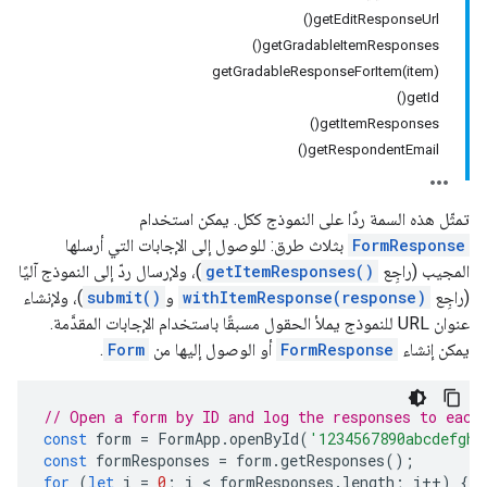
getEditResponseUrl()
getGradableItemResponses()
getGradableResponseForItem(item)
getId()
getItemResponses()
getRespondentEmail()
تمثّل هذه السمة ردًا على النموذج ككل. يمكن استخدام
FormResponse
بثلاث طرق: للوصول إلى الإجابات التي أرسلها
المجيب (راجِع
getItemResponses()
)، ولإرسال ردّ إلى النموذج آليًا
(راجِع
withItemResponse(response)
و
submit()
)، ولإنشاء
عنوان URL للنموذج يملأ الحقول مسبقًا باستخدام الإجابات المقدَّمة.
يمكن إنشاء
FormResponse
أو الوصول إليها من
Form
.
// Open a form by ID and log the responses to each
const
form
=
FormApp
.
openById
(
'1234567890abcdefghi
const
formResponses
=
form
.
getResponses
();
for
(
let
i
=
0
;
i
 < 
formResponses
.
length
;
i
++
)
{