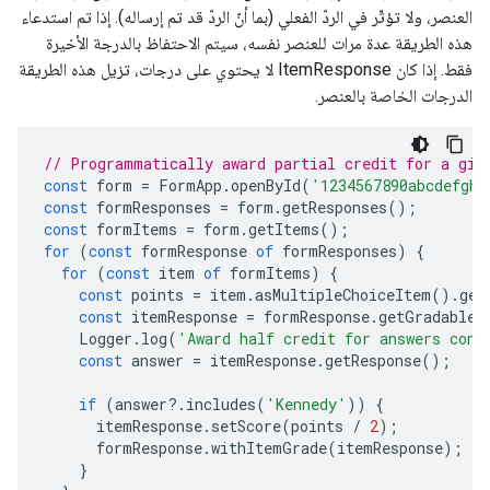
العنصر، ولا تؤثّر في الردّ الفعلي (بما أنّ الردّ قد تم إرساله). إذا تم استدعاء
هذه الطريقة عدة مرات للعنصر نفسه، سيتم الاحتفاظ بالدرجة الأخيرة
فقط. إذا كان ItemResponse لا يحتوي على درجات، تزيل هذه الطريقة
الدرجات الخاصة بالعنصر.
// Programmatically award partial credit for a giv
const
form
=
FormApp
.
openById
(
'1234567890abcdefghi
const
formResponses
=
form
.
getResponses
();
const
formItems
=
form
.
getItems
();
for
(
const
formResponse
of
formResponses
)
{
for
(
const
item
of
formItems
)
{
const
points
=
item
.
asMultipleChoiceItem
().
get
const
itemResponse
=
formResponse
.
getGradableR
Logger
.
log
(
'Award half credit for answers cont
const
answer
=
itemResponse
.
getResponse
();
if
(
answer
?
.
includes
(
'Kennedy'
))
{
itemResponse
.
setScore
(
points
/
2
);
formResponse
.
withItemGrade
(
itemResponse
);
}