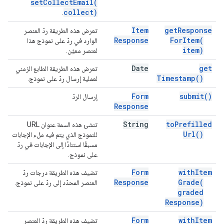
setCollectEmail(
collect)
.
Item
get
Response
تعرض هذه الطريقة ردّ العنصر
Response
For
Item(
الوارد في ردّ على نموذج هذا
item)
لعنصر معيّن.
Date
get
تعرض هذه الطريقة الطابع الزمني
Timestamp(
)
لعملية إرسال ردّ على نموذج.
Form
submit(
)
إرسال الردّ
Response
String
to
Prefilled
تنشئ هذه السمة عنوان URL
Url(
)
للنموذج الذي يتم فيه ملء الإجابات
مسبقًا استنادًا إلى الإجابات في ردّ
على نموذج.
Form
with
Item
تضيف هذه الطريقة درجات ردّ
Response
Grade(
العنصر المحدّد إلى ردّ على نموذج.
graded
Response)
Form
with
Item
تضيف هذه الطريقة ردّ العنصر