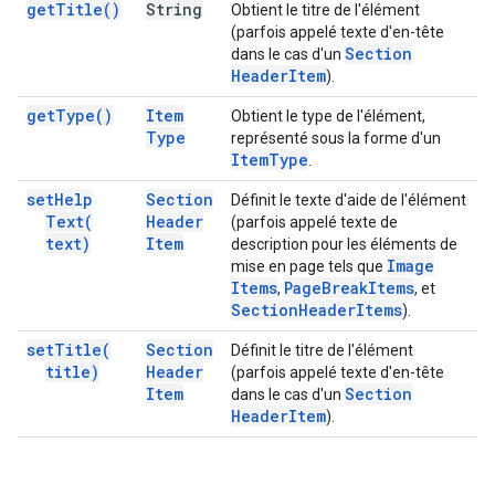
get
Title(
)
String
Obtient le titre de l'élément
(parfois appelé texte d'en-tête
Section
dans le cas d'un
Header
Item
).
get
Type(
)
Item
Obtient le type de l'élément,
Type
représenté sous la forme d'un
Item
Type
.
set
Help
Section
Définit le texte d'aide de l'élément
Text(
Header
(parfois appelé texte de
text)
Item
description pour les éléments de
Image
mise en page tels que
Items
Page
Break
Items
,
, et
Section
Header
Items
).
set
Title(
Section
Définit le titre de l'élément
title)
Header
(parfois appelé texte d'en-tête
Item
Section
dans le cas d'un
Header
Item
).