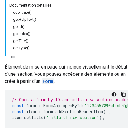
Documentation détaillée
duplicate()
getHelpText()
getId()
getIndex()
getTitle()
getType()
Élément de mise en page qui indique visuellement le début
d'une section. Vous pouvez accéder à des éléments ou en
créer à partir d'un
Form
.
// Open a form by ID and add a new section header.
const
form
=
FormApp
.
openById
(
'1234567890abcdefghi
const
item
=
form
.
addSectionHeaderItem
();
item
.
setTitle
(
'Title of new section'
);