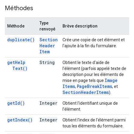
Méthodes
Type
Méthode
Brève description
renvoyé
duplicate(
)
Section
Crée une copie de cet élément et
Header
l'ajoute à la fin du formulaire.
Item
get
Help
String
Obtient le texte d'aide de
Text(
)
l'élément (parfois appelé texte de
description pour les éléments de
Image
mise en page tels que
Items
Page
Break
Items
,
, et
Section
Header
Items
).
get
Id(
)
Integer
Obtient l'identifiant unique de
l'élément.
get
Index(
)
Integer
Obtient l'index de l'élément parmi
tous les éléments du formulaire.