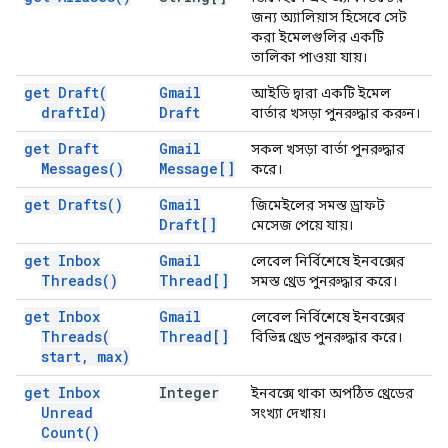
জন্য অ্যালিয়াস হিসেবে সেট
করা ইমেলগুলির একটি
তালিকা পাওয়া যায়।
get
Draft(
Gmail
আইডি দ্বারা একটি ইমেল
draft
Id)
Draft
বার্তার খসড়া পুনরুদ্ধার করুন।
get Draft
Gmail
সকল খসড়া বার্তা পুনরুদ্ধার
Messages(
)
Message[]
করে।
get
Drafts(
)
Gmail
জিমেইলের সমস্ত ড্রাফট
Draft[]
মেসেজ পেয়ে যায়।
get Inbox
Gmail
লেবেল নির্বিশেষে ইনবক্সের
Threads(
)
Thread[]
সমস্ত থ্রেড পুনরুদ্ধার করে।
get Inbox
Gmail
লেবেল নির্বিশেষে ইনবক্সের
Threads(
Thread[]
বিভিন্ন থ্রেড পুনরুদ্ধার করে।
start
,
max)
get Inbox
Integer
ইনবক্সে থাকা অপঠিত থ্রেডের
Unread
সংখ্যা দেখায়।
Count(
)