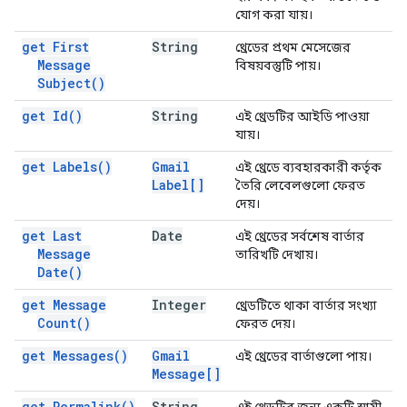
যোগ করা যায়।
get First
String
থ্রেডের প্রথম মেসেজের
Message
বিষয়বস্তুটি পায়।
Subject(
)
get
Id(
)
String
এই থ্রেডটির আইডি পাওয়া
যায়।
get
Labels(
)
Gmail
এই থ্রেডে ব্যবহারকারী কর্তৃক
Label[]
তৈরি লেবেলগুলো ফেরত
দেয়।
get Last
Date
এই থ্রেডের সর্বশেষ বার্তার
Message
তারিখটি দেখায়।
Date(
)
get Message
Integer
থ্রেডটিতে থাকা বার্তার সংখ্যা
Count(
)
ফেরত দেয়।
get
Messages(
)
Gmail
এই থ্রেডের বার্তাগুলো পায়।
Message[]
get
Permalink(
)
String