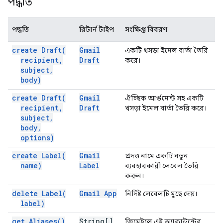
পদ্ধতি
পদ্ধতি
রিটার্ন টাইপ
সংক্ষিপ্ত বিবরণ
create
Draft(
Gmail
একটি খসড়া ইমেল বার্তা তৈরি
recipient
,
Draft
করে।
subject
,
body)
create
Draft(
Gmail
ঐচ্ছিক আর্গুমেন্ট সহ একটি
recipient
,
Draft
খসড়া ইমেল বার্তা তৈরি করে।
subject
,
body
,
options)
create
Label(
Gmail
প্রদত্ত নামে একটি নতুন
name)
Label
ব্যবহারকারী লেবেল তৈরি
করুন।
delete
Label(
Gmail App
নির্দিষ্ট লেবেলটি মুছে দেয়।
label)
get
Aliases(
)
String[]
জিমেইলে এই অ্যাকাউন্টের