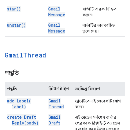
star(
)
Gmail
বার্তাটি তারকাচিহ্নিত
Message
করুন।
unstar(
)
Gmail
বার্তাটির তারকাচিহ্ন
Message
তুলে দেয়।
Gmail
Thread
পদ্ধতি
পদ্ধতি
রিটার্ন টাইপ
সংক্ষিপ্ত বিবরণ
add
Label(
Gmail
থ্রেডটিতে এই লেবেলটি যোগ
label)
Thread
করে।
create Draft
Gmail
এই থ্রেডের সর্বশেষ বার্তার
Reply(
body)
Draft
প্রেরককে রিপ্লাই-টু অ্যাড্রেস
ব্যবহার করে উত্তর দেওয়ার