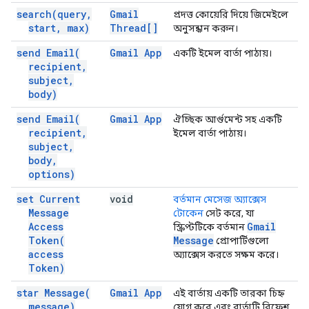
search(
query
,
Gmail
প্রদত্ত কোয়েরি দিয়ে জিমেইলে
start
,
max)
Thread[]
অনুসন্ধান করুন।
send
Email(
Gmail App
একটি ইমেল বার্তা পাঠায়।
recipient
,
subject
,
body)
send
Email(
Gmail App
ঐচ্ছিক আর্গুমেন্ট সহ একটি
recipient
,
ইমেল বার্তা পাঠায়।
subject
,
body
,
options)
set Current
void
বর্তমান মেসেজ অ্যাক্সেস
Message
টোকেন
সেট করে, যা
Access
Gmail
স্ক্রিপ্টটিকে বর্তমান
Token(
Message
প্রোপার্টিগুলো
access
অ্যাক্সেস করতে সক্ষম করে।
Token)
star
Message(
Gmail App
এই বার্তায় একটি তারকা চিহ্ন
message)
যোগ করে এবং বার্তাটি রিফ্রেশ