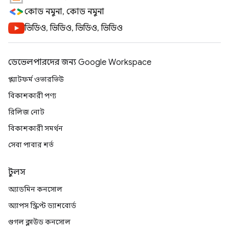
কোড নমুনা, কোড নমুনা
ভিডিও, ভিডিও, ভিডিও, ভিডিও
ডেভেলপারদের জন্য Google Workspace
প্ল্যাটফর্ম ওভারভিউ
বিকাশকারী পণ্য
রিলিজ নোট
বিকাশকারী সমর্থন
সেবা পাবার শর্ত
টুলস
অ্যাডমিন কনসোল
অ্যাপস স্ক্রিপ্ট ড্যাশবোর্ড
গুগল ক্লাউড কনসোল