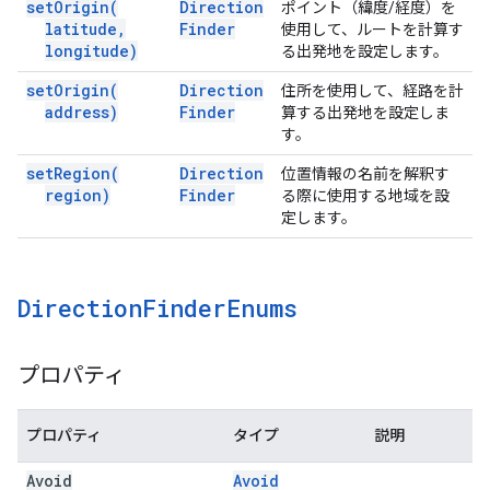
set
Origin(
Direction
ポイント（緯度/経度）を
latitude
,
Finder
使用して、ルートを計算す
longitude)
る出発地を設定します。
set
Origin(
Direction
住所を使用して、経路を計
address)
Finder
算する出発地を設定しま
す。
set
Region(
Direction
位置情報の名前を解釈す
region)
Finder
る際に使用する地域を設
定します。
Direction
Finder
Enums
プロパティ
プロパティ
タイプ
説明
Avoid
Avoid