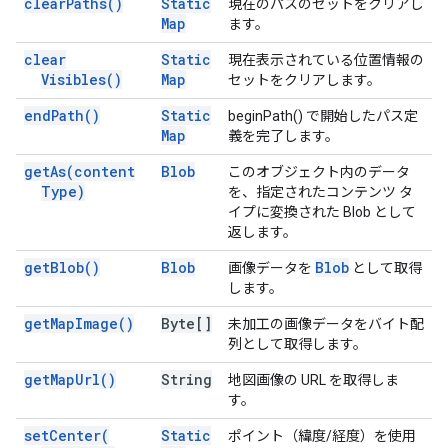
clear
Paths(
)
Static
現在のパスのセットをクリアし
Map
ます。
clear
Static
現在表示されている位置情報の
Visibles(
)
Map
セットをクリアします。
end
Path(
)
Static
beginPath() で開始したパス定
Map
義を完了します。
get
As(
content
Blob
このオブジェクト内のデータ
Type)
を、指定されたコンテンツ タ
イプに変換された Blob として
返します。
get
Blob(
)
Blob
Blob
画像データを
として取得
します。
get
Map
Image(
)
Byte[]
未加工の画像データをバイト配
列として取得します。
get
Map
Url(
)
String
地図画像の URL を取得しま
す。
set
Center(
Static
ポイント（緯度/経度）を使用