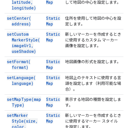
latitude
,
Map
して地図の中心を設定します。
longitude)
set
Center(
Static
住所を使用して地図の中心を設
address)
Map
定します。
set
Custom
Static
新しいマーカーを作成するとき
Marker
Style(
Map
に使用するカスタム マーカー
image
Url
,
画像を設定します。
use
Shadow)
set
Format(
Static
地図画像の形式を設定します。
format)
Map
set
Language(
Static
地図上のテキストに使用する言
language)
Map
語を設定します（利用可能な場
合）。
set
Map
Type(
map
Static
表示する地図の種類を設定しま
Type)
Map
す。
set
Marker
Static
新しいマーカーを作成するとき
Style(
size
,
Map
に使用するマーカー スタイル
color
,
を設定します。