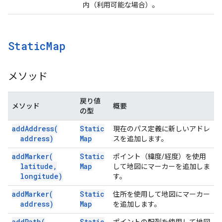
内（利用可能な場合）。
Static
Map
メソッド
戻り値
メソッド
概要
の型
add
Address(
Static
現在のパス定義に新しいアドレ
address)
Map
スを追加します。
add
Marker(
Static
ポイント（緯度/経度）を使用
latitude
,
Map
して地図にマーカーを追加しま
longitude)
す。
add
Marker(
Static
住所を使用して地図にマーカー
address)
Map
を追加します。
add
Path(
Static