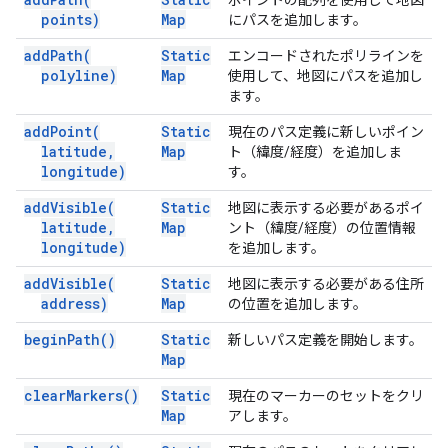
ポイントの配列を使用して地図
points)
Map
にパスを追加します。
add
Path(
Static
エンコードされたポリラインを
polyline)
Map
使用して、地図にパスを追加し
ます。
add
Point(
Static
現在のパス定義に新しいポイン
latitude
,
Map
ト（緯度/経度）を追加しま
longitude)
す。
add
Visible(
Static
地図に表示する必要があるポイ
latitude
,
Map
ント（緯度/経度）の位置情報
longitude)
を追加します。
add
Visible(
Static
地図に表示する必要がある住所
address)
Map
の位置を追加します。
begin
Path(
)
Static
新しいパス定義を開始します。
Map
clear
Markers(
)
Static
現在のマーカーのセットをクリ
Map
アします。