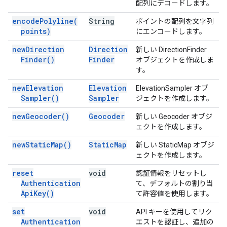
配列にデコードします。
encode
Polyline(
String
ポイントの配列を文字列
points)
にエンコードします。
new
Direction
Direction
新しい DirectionFinder
Finder(
)
Finder
オブジェクトを作成しま
す。
new
Elevation
Elevation
ElevationSampler オブ
Sampler(
)
Sampler
ジェクトを作成します。
new
Geocoder(
)
Geocoder
新しい Geocoder オブジ
ェクトを作成します。
new
Static
Map(
)
Static
Map
新しい StaticMap オブジ
ェクトを作成します。
reset
void
認証情報をリセットし
Authentication
て、デフォルトの割り当
Api
Key(
)
て許容値を使用します。
set
void
API キーを使用してリク
Authentication
エストを認証し、追加の