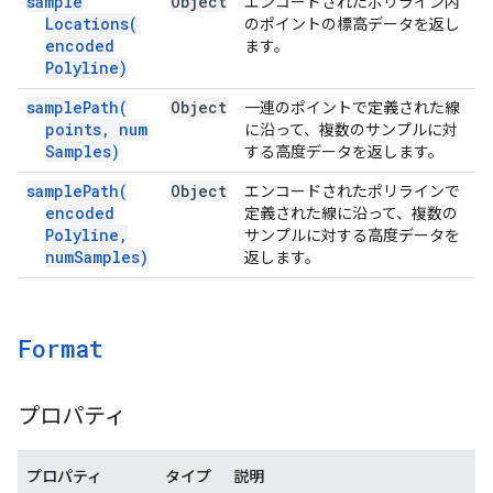
sample
Object
エンコードされたポリライン内
Locations(
のポイントの標高データを返し
encoded
ます。
Polyline)
sample
Path(
Object
一連のポイントで定義された線
points
,
num
に沿って、複数のサンプルに対
Samples)
する高度データを返します。
sample
Path(
Object
エンコードされたポリラインで
encoded
定義された線に沿って、複数の
Polyline
,
サンプルに対する高度データを
num
Samples)
返します。
Format
プロパティ
プロパティ
タイプ
説明