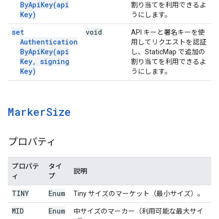
By
Api
Key(
api
割り当てを利用できるよ
Key)
うにします。
set
void
API キーと署名キーを使
Authentication
用してリクエストを認証
By
Api
Key(
api
し、StaticMap で追加の
Key
,
signing
割り当てを利用できるよ
Key)
うにします。
Marker
Size
プロパティ
プロパテ
タイ
説明
ィ
プ
TINY
Enum
Tiny サイズのマーケット（最小サイズ）。
MID
Enum
中サイズのマーカー（利用可能な最大サイ