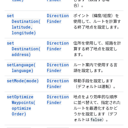
合）。
set
Direction
ポイント（緯度/経度）を
Destination(
Finder
使用して、ルートを計算す
latitude
,
る終了地点を設定します。
longitude)
set
Direction
住所を使用して、経路を計
Destination(
Finder
算する終了地点を設定し
address)
ます。
set
Language(
Direction
ルート案内で使用する言
language)
Finder
語を設定します。
set
Mode(
mode)
Direction
移動手段を設定します
Finder
（デフォルトは運転）。
set
Optimize
Direction
地点をより効率的な順序
Waypoints(
Finder
に並べ替えて、指定された
optimize
ルートを最適化するかど
Order)
うかを設定します（デフ
false
ォルトは
）。