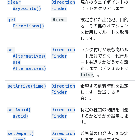
clear
Direction
現在のウェイポイントの
Waypoints(
)
Finder
セットをクリアします。
get
Object
設定された出発地、目的
Directions(
)
地、その他のオプション
を使用してルートを取得
します。
set
Direction
ランク付けが最も高いル
Alternatives(
Finder
ートだけでなく、代替ル
use
ートも返すかどうかを設
Alternatives)
定します（デフォルトは
false
）。
set
Arrive(
time)
Direction
希望する到着時刻を設定
Finder
します（該当する場
合）。
set
Avoid(
Direction
特定の種類の制限を回避
avoid)
Finder
するかどうかを設定しま
す。
set
Depart(
Direction
ご希望の出発時刻を設定
time)
Finder
します（該当する場