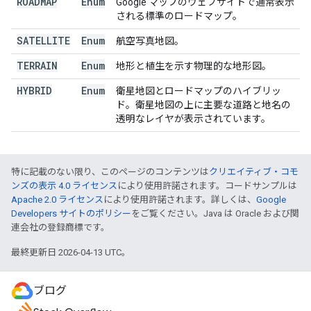
ROADMAP
Enum
Google マップのウェブサイトで通常表示
される標準のロードマップ。
SATELLITE
Enum
航空写真地図。
TERRAIN
Enum
地形と植生を示す物理的な地形図。
HYBRID
Enum
衛星地図とロードマップのハイブリッ
ド。衛星地図の上に主要な道路と地名の
透明なレイヤが表示されています。
特に記載のない限り、このページのコンテンツは
クリエイティブ・コモ
ンズの表示 4.0 ライセンス
により使用許諾されます。コードサンプルは
Apache 2.0 ライセンス
により使用許諾されます。詳しくは、
Google
Developers サイトのポリシー
をご覧ください。Java は Oracle および関
連会社の登録商標です。
最終更新日 2026-04-13 UTC。
ブログ