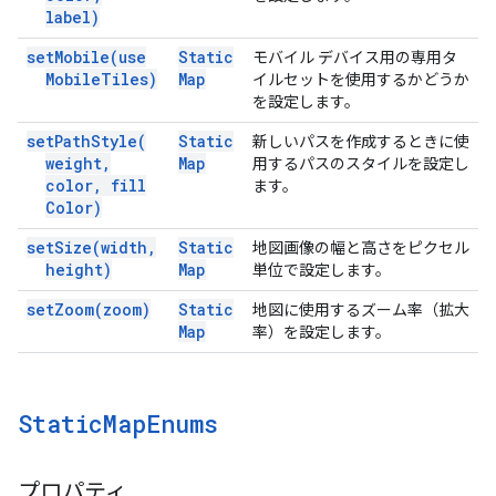
label)
set
Mobile(
use
Static
モバイル デバイス用の専用タ
Mobile
Tiles)
Map
イルセットを使用するかどうか
を設定します。
set
Path
Style(
Static
新しいパスを作成するときに使
weight
,
Map
用するパスのスタイルを設定し
color
,
fill
ます。
Color)
set
Size(
width
,
Static
地図画像の幅と高さをピクセル
height)
Map
単位で設定します。
set
Zoom(
zoom)
Static
地図に使用するズーム率（拡大
Map
率）を設定します。
Static
Map
Enums
プロパティ