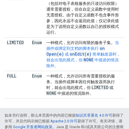
（包括对电子表格服务的只读访问权限）
通常需要授权，但在自定义函数中使用时
无需授权。由于自定义函数不包含事件形
参，因此永远不会返回此值；仅记录此值
是为了说明自定义函数以自己的授权模式
运行。
LIMITED
Enum
一种模式，允许访问有限的服务子集。
当
on
插件或绑定到文档的脚本执行
Open(e)
on
Edit(e)
或
简单触发器时，
NONE
就会出现此模式，但
中描述的情况
除外。
FULL
Enum
一种模式，允许访问所有需要授权的服
务。当插件或脚本因任何触发器而执行
LIMITED
时，就会出现此模式，但
或
NONE
中描述的情况除外。
如未另行说明，那么本页面中的内容已根据
知识共享署名 4.0 许可
获得了
许可，并且代码示例已根据
Apache 2.0 许可
获得了许可。有关详情，请
参阅
Google 开发者网站政策
。Java 是 Oracle 和/或其关联公司的注册商