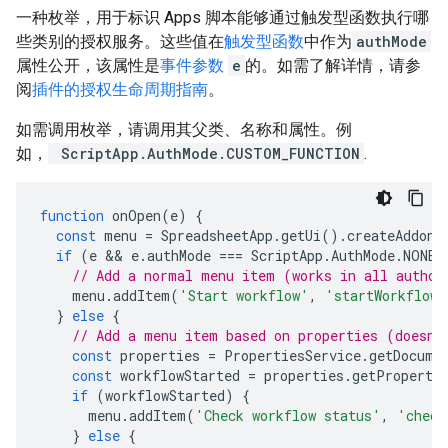
一种枚举，用于标识 Apps 脚本能够通过触发型函数执行哪
些类别的授权服务。这些值在
触发型函数
中作为
authMode
属性公开，该属性是
事件参数
e
的。如需了解详情，请参
阅
插件的授权生命周期指南
。
如需调用枚举，请调用其父类、名称和属性。例
如，
ScriptApp.AuthMode.CUSTOM_FUNCTION
.
function
onOpen
(
e
)
{
const
menu
=
SpreadsheetApp
.
getUi
().
createAddonM
if
(
e
 && 
e
.
authMode
===
ScriptApp
.
AuthMode
.
NONE
)
// Add a normal menu item (works in all author
menu
.
addItem
(
'Start workflow'
,
'startWorkflow'
}
else
{
// Add a menu item based on properties (doesn'
const
properties
=
PropertiesService
.
getDocume
const
workflowStarted
=
properties
.
getProperty
if
(
workflowStarted
)
{
menu
.
addItem
(
'Check workflow status'
,
'check
}
else
{