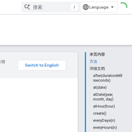
/
本页内容
含错
方法
详细文档
after(durationMill
iseconds)
at(date)
atDate(year,
month, day)
atHour(hour)
create()
everyDays(n)
everyHours(n)