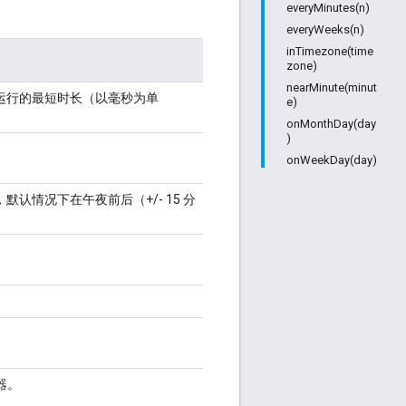
everyMinutes(n)
everyWeeks(n)
inTimezone(time
zone)
nearMinute(minut
运行的最短时长（以毫秒为单
e)
onMonthDay(day
)
onWeekDay(day)
认情况下在午夜前后（+/- 15 分
。
器。