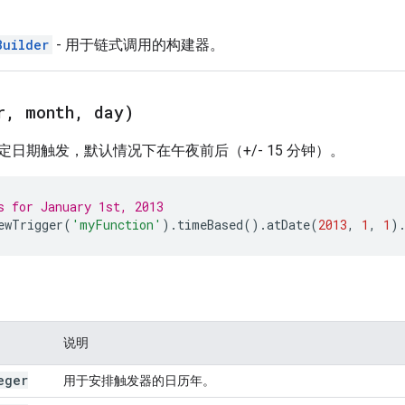
Builder
- 用于链式调用的构建器。
r
,
month
,
day)
日期触发，默认情况下在午夜前后（+/- 15 分钟）。
s for January 1st, 2013
ewTrigger
(
'myFunction'
).
timeBased
().
atDate
(
2013
,
1
,
1
)
说明
eger
用于安排触发器的日历年。