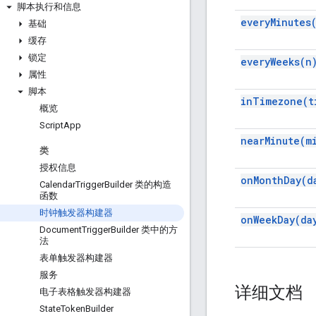
脚本执行和信息
every
Minutes
基础
缓存
锁定
every
Weeks(
n
属性
脚本
in
Timezone(
t
概览
Script
App
near
Minute(
m
类
授权信息
on
Month
Day(
d
Calendar
Trigger
Builder 类的构造
函数
时钟触发器构建器
on
Week
Day(
da
Document
Trigger
Builder 类中的方
法
表单触发器构建器
服务
详细文档
电子表格触发器构建器
State
Token
Builder