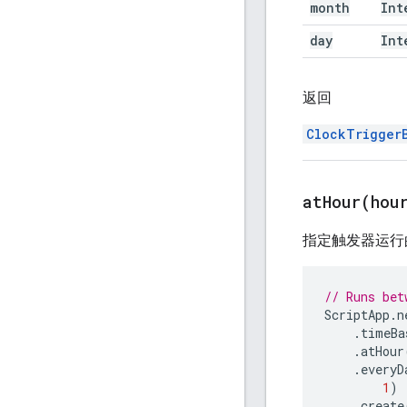
month
Int
day
Int
返回
ClockTrigger
atHour(
hou
指定触发器运行
// Runs bet
ScriptApp
.
n
.
timeBa
.
atHour
.
everyD
1
)
.
create