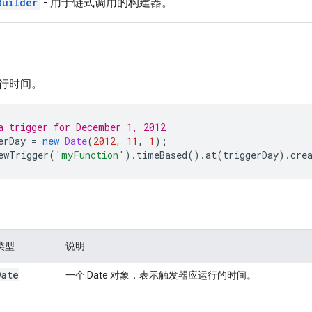
Builder
- 用于链式调用的构建器。
行时间。
a trigger for December 1, 2012
erDay
=
new
Date
(
2012
,
11
,
1
);
ewTrigger
(
'myFunction'
).
timeBased
().
at
(
triggerDay
).
cre
类型
说明
Date
一个 Date 对象，表示触发器应运行的时间。