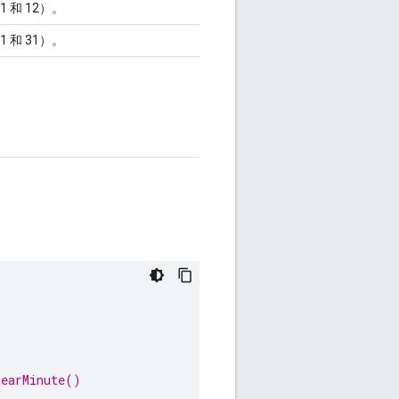
 和 12）。
 和 31）。
nearMinute()