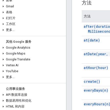
表单
方法
Gmail
表格
方法
幻灯片
工作区
after(
durati
更多
.
.
.
Millisecon
at(
date)
其他 Google 服务
Google Analytics
at
Date(
year
,
Google Maps
Google Translate
Vertex AI
at
Hour(
hour)
You
Tube
更多
.
.
.
create(
)
公用事业服务
every
Days(
n)
API 数据库连接
数据易用性和优化
every
Hours(
n
HTML 和内容