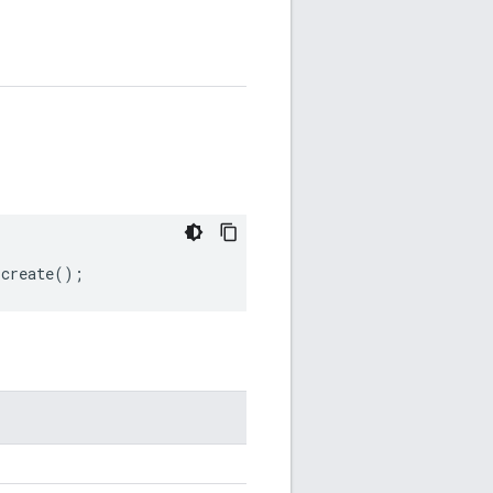
.
create
();