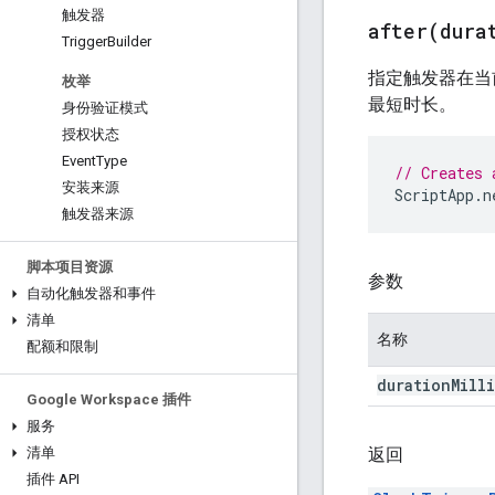
触发器
after(
dura
Trigger
Builder
指定触发器在当
枚举
最短时长。
身份验证模式
授权状态
Event
Type
// Creates 
安装来源
ScriptApp
.
n
触发器来源
脚本项目资源
参数
自动化触发器和事件
清单
名称
配额和限制
duration
Mill
Google Workspace 插件
服务
返回
清单
插件 API