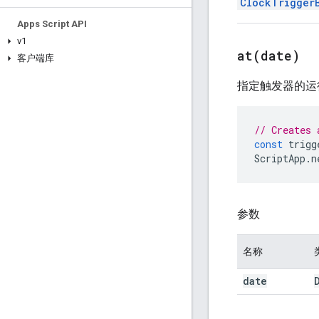
ClockTrigger
Apps Script API
v1
at(
date)
客户端库
指定触发器的运
// Creates 
const
trigg
ScriptApp
.
n
参数
名称
date