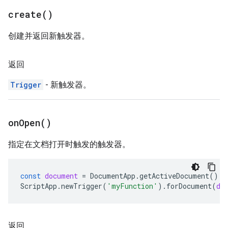
create(
)
创建并返回新触发器。
返回
Trigger
- 新触发器。
on
Open(
)
指定在文档打开时触发的触发器。
const
document
=
DocumentApp
.
getActiveDocument
();
ScriptApp
.
newTrigger
(
'myFunction'
).
forDocument
(
do
返回