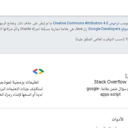
بموجب
ترخيص Creative Commons Attribution 4.0‏
ما لم يُنصّ على خلاف ذلك، ونماذج الر
Google Dev‏
. إنّ Java هي علامة تجارية مسجَّلة لشركة Oracle و/أو شركائها التابعين.
Stack Overflow
تعليمات برمجية نموذجي
طرح سؤال ضمن علامة google-
استكشِف عيّنات التعليمات البر
apps-script
لدينا أو انسخها لإنشاء رمزك ال
الأدوات