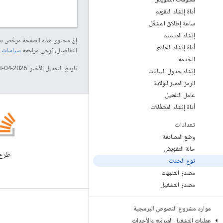
أداة إنشاء التقويم
ساعة إطلاق المشغّل
إنشاء المستند
إنّ محتوى هذه الصفحة مرخّص 
أداة إنشاء النماذج
التفاصيل، يُرجى مراجعة
سياسات موقع elopers
الخدمة
تاريخ التعديل الأخير: 2026-04-13 (حسب التوقيت العالمي المتفَّق عليه)
إنشاء جدول البيانات
الرمز المميز للولاية
عامل التفعيل
أداة إنشاء المشغِّلات
تعدادات
وضع المصادقة
المدونة
حالة التفويض
الاطّلاع على مدونة Google
نوع الحدث
Workspace Developers
مصدر التثبيت
مصدر التشغيل
Google Workspace لمطوّري البرامج
موارد مشروع النصوص البرمجية
عمليات التشغيل المبرمَج والأحداث