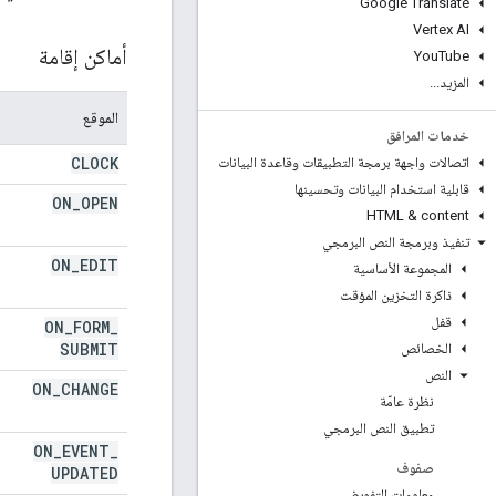
Google Translate
Vertex AI
أماكن إقامة
You
Tube
المزيد
.
.
.
الموقع
خدمات المرافق
CLOCK
اتصالات واجهة برمجة التطبيقات وقاعدة البيانات
قابلية استخدام البيانات وتحسينها
ON
_
OPEN
HTML & content
تنفيذ وبرمجة النص البرمجي
ON
_
EDIT
المجموعة الأساسية
ذاكرة التخزين المؤقت
قفل
ON
_
FORM
_
SUBMIT
الخصائص
النص
ON
_
CHANGE
نظرة عامّة
تطبيق النص البرمجي
ON
_
EVENT
_
صفوف
UPDATED
معلومات التفويض