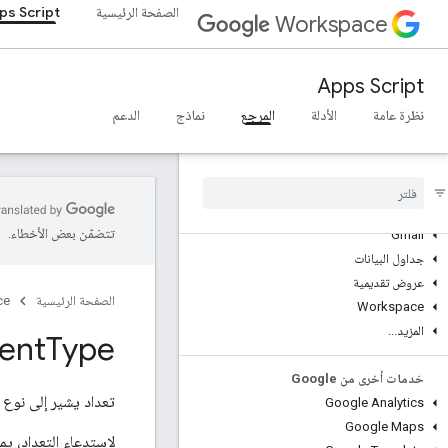
الصفحة الرئيسية
ps Script
نظرة عامة
Workspace
خدمات Google Workspace
Apps Script
وحدة تحكّم المشرف
نظرة عامة
الأدلة
المرجع
نماذج
الدعم
Calendar
دردشة
المستندات
Drive
نماذج
تتضمّن بعض الأخطاء.
Gmail
جداول البيانات
عروض تقديمية
الصفحة الرئيسية
ce
Workspace
المزيد
.
.
.
ent
Type
خدمات أخرى من Google
تعداد يشير إلى نوع 
Google Analytics
Google Maps
لاستدعاء التعداد، يم