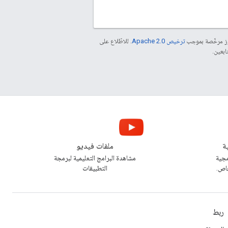
موز مرخّصة بموجب
ترخيص Apache 2.0‏
. للاطّلاع على
ة
ملفات فيديو
مجية
مشاهدة البرامج التعليمية لبرمجة
خاص.
التطبيقات
ربط