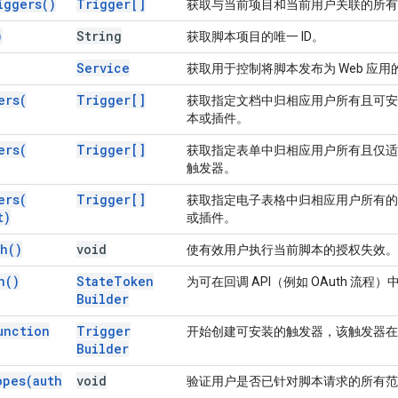
iggers(
)
Trigger[]
获取与当前项目和当前用户关联的所有
)
String
获取脚本项目的唯一 ID。
Service
获取用于控制将脚本发布为 Web 应用
ers(
Trigger[]
获取指定文档中归相应用户所有且可安
本或插件。
ers(
Trigger[]
获取指定表单中归相应用户所有且仅适
触发器。
ers(
Trigger[]
获取指定电子表格中归相应用户所有的
t)
或插件。
th(
)
void
使有效用户执行当前脚本的授权失效。
n(
)
State
Token
为可在回调 API（例如 OAuth 流
Builder
unction
Trigger
开始创建可安装的触发器，该触发器在
Builder
opes(
auth
void
验证用户是否已针对脚本请求的所有范