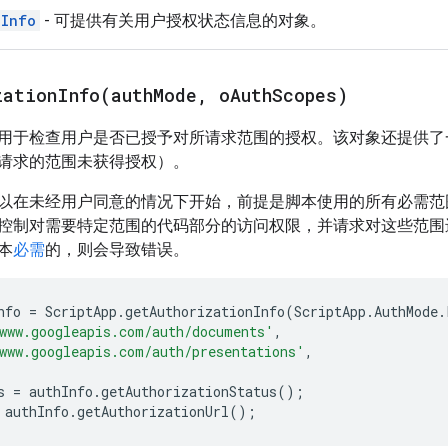
nInfo
- 可提供有关用户授权状态信息的对象。
zationInfo(
auth
Mode
,
o
Auth
Scopes)
用于检查用户是否已授予对所请求范围的授权。该对象还提供了
请求的范围未获得授权）。
以在未经用户同意的情况下开始，前提是脚本使用的所有必需范
控制对需要特定范围的代码部分的访问权限，并请求对这些范围
本
必需
的，则会导致错误。
nfo
=
ScriptApp
.
getAuthorizationInfo
(
ScriptApp
.
AuthMode
.
www.googleapis.com/auth/documents'
,
www.googleapis.com/auth/presentations'
,
s
=
authInfo
.
getAuthorizationStatus
();
authInfo
.
getAuthorizationUrl
();