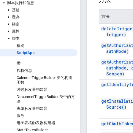
方法
脚本执行和信息
基础
方法
缓存
锁定
delete
Trigge
属性
trigger)
脚本
get
Authoriza
概览
auth
Mode)
Script
App
get
Authoriza
类
auth
Mode
,
授权信息
Scopes)
Calendar
Trigger
Builder 类的构造
函数
get
Identity
T
时钟触发器构建器
Document
Trigger
Builder 类中的方
get
Installat
法
Source(
)
表单触发器构建器
服务
电子表格触发器构建器
get
OAuth
Toke
State
Token
Builder