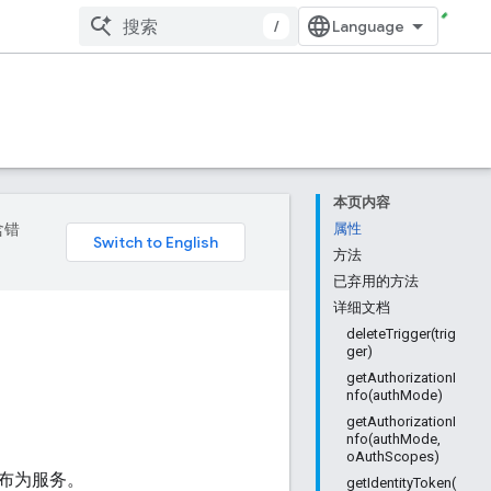
/
本页内容
含错
属性
方法
已弃用的方法
详细文档
deleteTrigger(trig
ger)
getAuthorizationI
nfo(authMode)
getAuthorizationI
nfo(authMode,
oAuthScopes)
布为服务。
getIdentityToken(