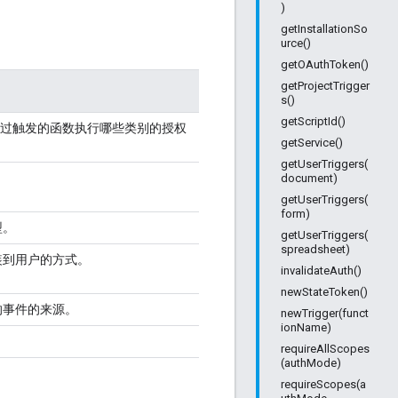
)
getInstallationSo
urce()
getOAuthToken()
getProjectTrigger
s()
getScriptId()
够通过触发的函数执行哪些类别的授权
getService()
getUserTriggers(
。
document)
getUserTriggers(
form)
型。
getUserTriggers(
spreadsheet)
装到用户的方式。
invalidateAuth()
newStateToken()
的事件的来源。
newTrigger(funct
ionName)
requireAllScopes
(authMode)
requireScopes(a