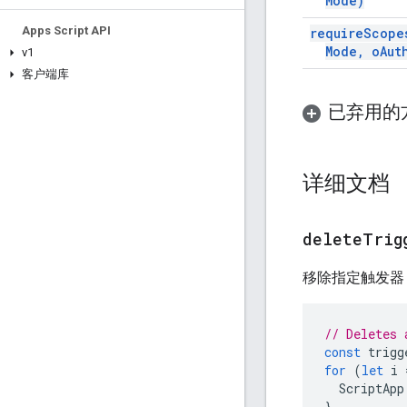
Mode)
Apps Script API
require
Scope
Mode
,
o
Aut
v1
客户端库
已弃用的
详细文档
deleteTrig
移除指定触发器
// Deletes 
const
trigg
for
(
let
i
ScriptApp
}