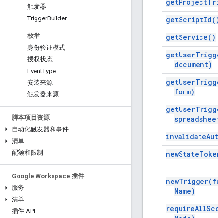
get
Project
Tr
触发器
Trigger
Builder
get
Script
Id(
枚举
get
Service(
)
身份验证模式
get
User
Trigg
授权状态
document)
Event
Type
get
User
Trigg
安装来源
form)
触发器来源
get
User
Trigg
脚本项目资源
spreadshee
自动化触发器和事件
invalidate
Au
清单
配额和限制
new
State
Toke
Google Workspace 插件
new
Trigger(
f
服务
Name)
清单
require
All
Sc
插件 API