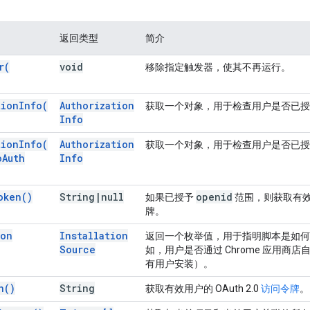
返回类型
简介
r(
void
移除指定触发器，使其不再运行。
tion
Info(
Authorization
获取一个对象，用于检查用户是否已授
Info
tion
Info(
Authorization
获取一个对象，用于检查用户是否已授
o
Auth
Info
oken(
)
String
|
null
openid
如果已授予
范围，则获取有
牌。
ion
Installation
返回一个枚举值，用于指明脚本是如何
Source
如，用户是否通过 Chrome 应用商
有用户安装）。
n(
)
String
获取有效用户的 OAuth 2.0
访问令牌
。