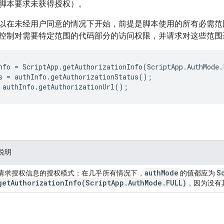
脚本要求未获得授权）。
以在未经用户同意的情况下开始，前提是脚本使用的所有必需范
控制对需要特定范围的代码部分的访问权限，并请求对这些范围
nfo
=
ScriptApp
.
getAuthorizationInfo
(
ScriptApp
.
AuthMode
.
s
=
authInfo
.
getAuthorizationStatus
();
authInfo
.
getAuthorizationUrl
();
说明
auth
Mode
S
请求授权信息的授权模式；在几乎所有情况下，
的值都应为
getAuthorizationInfo(
Script
App
.
Auth
Mode
.
FULL)
，因为没有