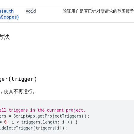
s(
auth
void
验证用户是否已针对所请求的范围授予
h
Scopes)
方法
ger(
trigger)
，使其不再运行。
all triggers in the current project.
ers
=
ScriptApp
.
getProjectTriggers
();
=
0
;
i
 < 
triggers
.
length
;
i
++
)
{
.
deleteTrigger
(
triggers
[
i
]);