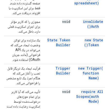
spreadsheet)
صفحه گسترده داده شده،
فقط برای این اسکریپت یا
افزونه، دریافت می‌کند.
void
invalidate
مجوزی را که کاربر مؤثر
)
Auth(
برای اجرای اسکریپت فعلی
دارد، باطل می‌کند.
State Token
new State
یک سازنده برای توکن
Builder
)
Token(
وضعیت ایجاد می‌کند که
می‌تواند در یک API
فراخوانی (مانند جریان
OAuth) استفاده شود.
Trigger
new
Trigger(
فرآیند ایجاد یک تریگر قابل
Builder
function
نصب را آغاز می‌کند که
Name)
هنگام اجرا، یک تابع مشخص
را فراخوانی می‌کند.
void
require All
تأیید می‌کند که آیا کاربر
Scopes(
auth
برای تمام حوزه‌های
Mode)
درخواست‌شده توسط
اسکریپت رضایت داده است