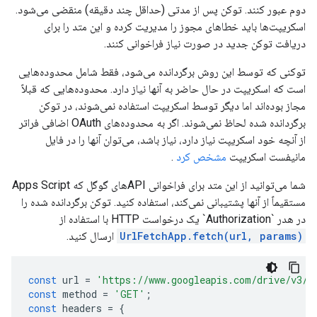
دوم عبور کنند. توکن پس از مدتی (حداقل چند دقیقه) منقضی می‌شود.
اسکریپت‌ها باید خطاهای مجوز را مدیریت کرده و این متد را برای
دریافت توکن جدید در صورت نیاز فراخوانی کنند.
توکنی که توسط این روش برگردانده می‌شود، فقط شامل محدوده‌هایی
است که اسکریپت در حال حاضر به آنها نیاز دارد. محدوده‌هایی که قبلاً
مجاز بوده‌اند اما دیگر توسط اسکریپت استفاده نمی‌شوند، در توکن
برگردانده شده لحاظ نمی‌شوند. اگر به محدوده‌های OAuth اضافی فراتر
از آنچه خود اسکریپت نیاز دارد، نیاز باشد، می‌توان آنها را در فایل
مانیفست اسکریپت
مشخص کرد
.
شما می‌توانید از این متد برای فراخوانی APIهای گوگل که Apps Script
مستقیماً از آنها پشتیبانی نمی‌کند، استفاده کنید. توکن برگردانده شده را
در هدر `Authorization` یک درخواست HTTP با استفاده از
UrlFetchApp.fetch(url, params)
ارسال کنید.
const
url
=
'https://www.googleapis.com/drive/v3/f
const
method
=
'GET'
;
const
headers
=
{