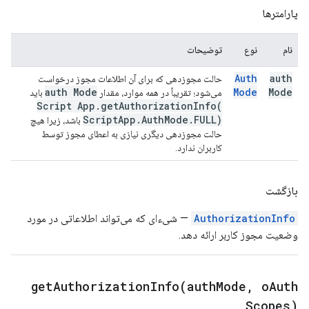
پارامترها
نام
نوع
توضیحات
Auth
auth
حالت مجوزدهی که برای آن اطلاعات مجوز درخواست
auth Mode
Mode
Mode
می‌شود؛ تقریباً در همه موارد، مقدار
باید
Script App
.
getAuthorizationInfo(
Script
App
.
Auth
Mode
.
FULL)
باشد، زیرا هیچ
حالت مجوزدهی دیگری نیازی به اعطای مجوز توسط
کاربران ندارد.
بازگشت
AuthorizationInfo
— شیء‌ای که می‌تواند اطلاعاتی در مورد
وضعیت مجوز کاربر ارائه دهد.
getAuthorizationInfo(
auth
Mode
,
o
Auth
Scopes)