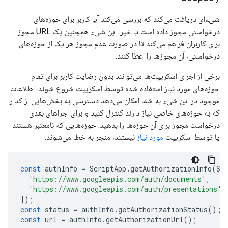
شیء‌ای دریافت می‌کند که بررسی می‌کند آیا کاربر برای حوزه‌های
درخواستی مجوز داده است یا خیر. این شیء همچنین یک URL مجوز
برای کاربران فراهم می‌کند تا در صورت عدم مجوز هر یک از حوزه‌های
درخواستی، آن مجوزها را اعطا کنند.
برخی از اجرای اسکریپت‌ها می‌توانند بدون رضایت کاربر برای تمام
حوزه‌های مورد نیاز استفاده شده توسط اسکریپت شروع شوند. اطلاعات
موجود در این شیء به شما امکان می‌دهد دسترسی به بخش‌هایی از کد را
که به حوزه‌های خاصی نیاز دارند کنترل کنید و برای اجراهای بعدی
درخواست مجوز برای آن حوزه‌ها را بدهید. حوزه‌هایی که نامعتبر هستند
یا توسط اسکریپت
مورد نیاز
نیستند، منجر به خطا می‌شوند.
const
authInfo
=
ScriptApp
.
getAuthorizationInfo
(
Sc
'https://www.googleapis.com/auth/documents'
,
'https://www.googleapis.com/auth/presentations'
,
]);
const
status
=
authInfo
.
getAuthorizationStatus
();
const
url
=
authInfo
.
getAuthorizationUrl
();