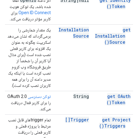
openid
String
|
null
get Identity
اگر دامنه
اعطا
)
Token(
شده باشد، یک توکن هویت
Open ID Connect
برای
کاربر مؤثر دریافت می‌کند.
Installation
get
یک مقدار شمارشی را
Source
Installation
برمی‌گرداند که نشان می‌دهد
)
Source(
اسکریپت چگونه به عنوان
یک افزونه برای کاربر فعلی
نصب شده است (برای مثال،
آیا کاربر آن را شخصاً از
طریق فروشگاه وب کروم
نصب کرده است یا اینکه یک
مدیر دامنه آن را برای همه
کاربران نصب کرده است).
String
get OAuth
توکن دسترسی
OAuth 2.0
)
Token(
را برای کاربر فعال دریافت
می‌کند.
Trigger[]
get Project
تمام triggerهای قابل نصب
)
Triggers(
مرتبط با پروژه فعلی و
کاربر فعلی را دریافت