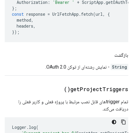
Authorization
:
'Bearer '
+
ScriptApp
.
getOAuthTok
};
const
response
=
UrlFetchApp
.
fetch
(
url
,
{
method
,
headers
,
});
بازگشت
String
- نمایش رشته‌ای از توکن OAuth 2.0.
)
get
Project
Triggers(
تمام triggerهای قابل نصب مرتبط با پروژه فعلی و کاربر فعلی را
دریافت می‌کند.
Logger
.
log
(