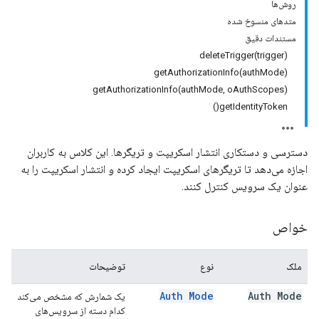
روش‌ها
متدهای منسوخ شده
مستندات دقیق
deleteTrigger(trigger)
getAuthorizationInfo(authMode)
getAuthorizationInfo(authMode, oAuthScopes)
getIdentityToken()
دسترسی و دستکاری انتشار اسکریپت و تریگرها. این کلاس به کاربران
اجازه می‌دهد تا تریگرهای اسکریپت ایجاد کرده و انتشار اسکریپت را به
عنوان یک سرویس کنترل کنند.
خواص
ملک
نوع
توضیحات
Auth Mode
Auth Mode
یک شمارش که مشخص می‌کند
کدام دسته از سرویس‌های