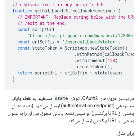
// replaces /edit in any script's URL.
function
getCallbackURL
(
callbackFunction
)
{
// IMPORTANT: Replace string below with the URL 
// /edit at the end.
const
scriptUrl
=
'https://script.google.com/macros/d/12345678
const
urlSuffix
=
'/usercallback?state='
;
const
stateToken
=
ScriptApp
.
newStateToken
()
.
withMethod
(
callbackFunct
.
withTimeout
(
120
)
.
createToken
();
return
scriptUrl
+
urlSuffix
+
stateToken
;
}
در بیشتر جریان‌های OAuth2، توکن
state
مستقیماً به نقطه پایانی
مجوزدهی (authentication endpoint) ارسال می‌شود (نه به عنوان
بخشی از URL برگشتی)، و سپس نقطه پایانی مجوزدهی آن را به عنوان
بخشی از URL برگشتی ارسال می‌کند.
برای مثال: