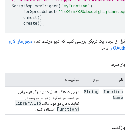
ScriptApp
.
newTrigger
(
'myFunction'
)
.
forSpreadsheet
(
'1234567890abcdefghijklmnopqrs
.
onEdit
()
.
create
();
قبل از ایجاد یک تریگر، بررسی کنید که تابع مرتبط تمام
مجوزهای لازم
OAuth را
دارد.
پارامترها
نام
نوع
توضیحات
String
function
تابعی که هنگام فعال شدن تریگر فراخوانی
Name
می‌شود. می‌توانید از توابع موجود در
Library
.
lib
کتابخانه‌های موجود، مانند
Function1
، استفاده کنید.
بازگشت