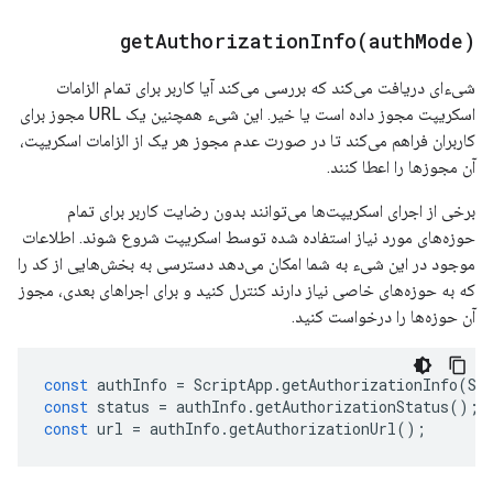
getAuthorizationInfo(
auth
Mode)
شیء‌ای دریافت می‌کند که بررسی می‌کند آیا کاربر برای تمام الزامات
اسکریپت مجوز داده است یا خیر. این شیء همچنین یک URL مجوز برای
کاربران فراهم می‌کند تا در صورت عدم مجوز هر یک از الزامات اسکریپت،
آن مجوزها را اعطا کنند.
برخی از اجرای اسکریپت‌ها می‌توانند بدون رضایت کاربر برای تمام
حوزه‌های مورد نیاز استفاده شده توسط اسکریپت شروع شوند. اطلاعات
موجود در این شیء به شما امکان می‌دهد دسترسی به بخش‌هایی از کد را
که به حوزه‌های خاصی نیاز دارند کنترل کنید و برای اجراهای بعدی، مجوز
آن حوزه‌ها را درخواست کنید.
const
authInfo
=
ScriptApp
.
getAuthorizationInfo
(
Sc
const
status
=
authInfo
.
getAuthorizationStatus
();
const
url
=
authInfo
.
getAuthorizationUrl
();