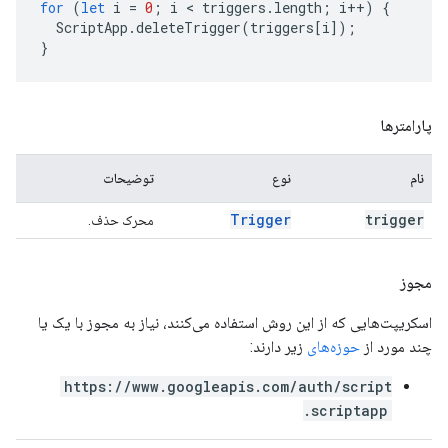
for
(
let
i
=
0
;
i
 < 
triggers
.
length
;
i
++
)
{
ScriptApp
.
deleteTrigger
(
triggers
[
i
]);
}
پارامترها
نام
نوع
توضیحات
Trigger
trigger
محرک حذف.
مجوز
اسکریپت‌هایی که از این روش استفاده می‌کنند، نیاز به مجوز با یک یا
چند مورد از
حوزه‌های
زیر دارند:
https://www.googleapis.com/auth/script
.scriptapp