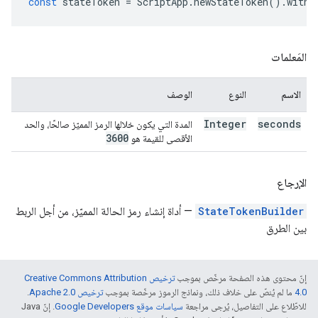
const
stateToken
=
ScriptApp
.
newStateToken
().
withT
المَعلمات
الاسم
النوع
الوصف
Integer
seconds
المدة التي يكون خلالها الرمز المميّز صالحًا، والحد
3600
الأقصى للقيمة هو
الإرجاع
StateTokenBuilder
— أداة إنشاء رمز الحالة المميّز، من أجل الربط
بين الطرق
إنّ محتوى هذه الصفحة مرخّص بموجب
ترخيص Creative Commons Attribution
4.0‏
ما لم يُنصّ على خلاف ذلك، ونماذج الرموز مرخّصة بموجب
ترخيص Apache 2.0‏
.
للاطّلاع على التفاصيل، يُرجى مراجعة
سياسات موقع Google Developers‏
. إنّ Java