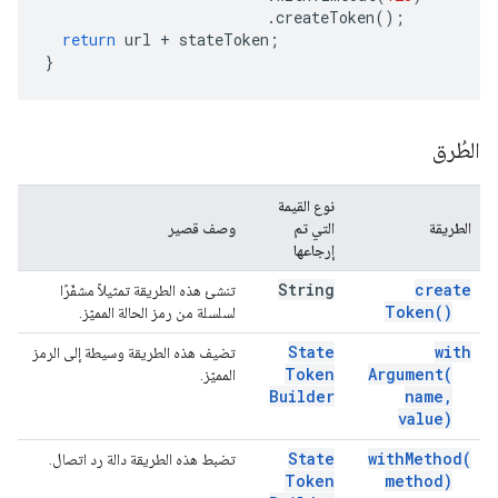
.
createToken
();
return
url
+
stateToken
;
}
الطُرق
نوع القيمة
الطريقة
التي تم
وصف قصير
إرجاعها
String
create
تنشئ هذه الطريقة تمثيلاً مشفّرًا
Token(
)
لسلسلة من رمز الحالة المميّز.
State
with
تضيف هذه الطريقة وسيطة إلى الرمز
Token
Argument(
المميّز.
Builder
name
,
value)
State
with
Method(
تضبط هذه الطريقة دالة رد اتصال.
Token
method)