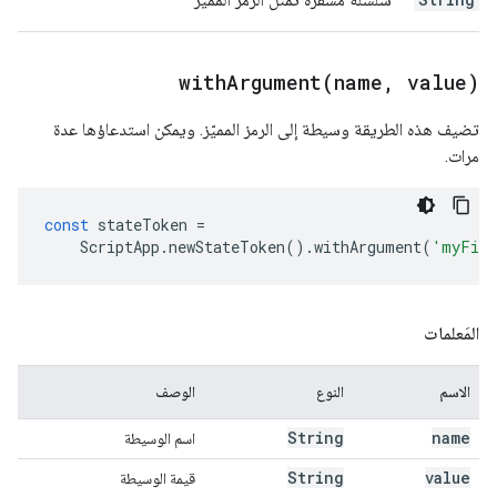
withArgument(
name
,
value)
تضيف هذه الطريقة وسيطة إلى الرمز المميّز. ويمكن استدعاؤها عدة
مرات.
const
stateToken
=
ScriptApp
.
newStateToken
().
withArgument
(
'myFie
المَعلمات
الاسم
النوع
الوصف
String
name
اسم الوسيطة
String
value
قيمة الوسيطة