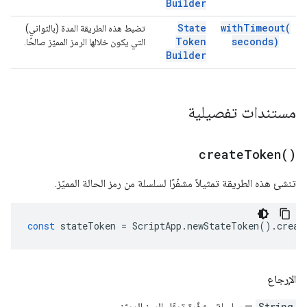
Builder
State
with
Timeout(
تضبط هذه الطريقة المدة (بالثواني)
Token
seconds)
التي يكون خلالها الرمز المميّز صالحًا.
Builder
مستندات تفصيلية
create
Token(
)
تنشئ هذه الطريقة تمثيلاً مشفّرًا لسلسلة من رمز الحالة المميّز.
const
stateToken
=
ScriptApp
.
newStateToken
().
creat
الإرجاع
String
— سلسلة مشفّرة تمثّل الرمز المميّز