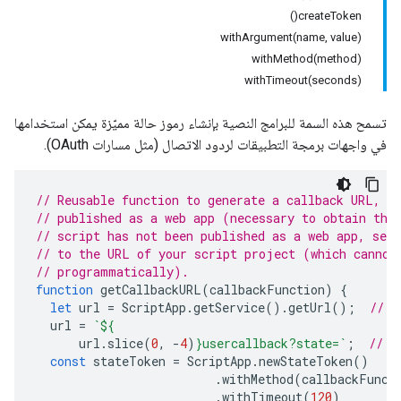
createToken()
withArgument(name, value)
withMethod(method)
withTimeout(seconds)
تسمح هذه السمة للبرامج النصية بإنشاء رموز حالة مميّزة يمكن استخدامها
في واجهات برمجة التطبيقات لردود الاتصال (مثل مسارات OAuth).
// Reusable function to generate a callback URL, a
// published as a web app (necessary to obtain the
// script has not been published as a web app, set 
// to the URL of your script project (which cannot
// programmatically).
function
getCallbackURL
(
callbackFunction
)
{
let
url
=
ScriptApp
.
getService
().
getUrl
();
// E
url
=
`
${
url
.
slice
(
0
,
-
4
)
}
usercallback?state=`
;
// C
const
stateToken
=
ScriptApp
.
newStateToken
()
.
withMethod
(
callbackFunct
.
withTimeout
(
120
)