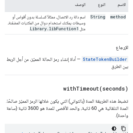
الاسم
النوع
الوصف
String
method
اسم دالة رد الاتصال، ممثّلاً كسلسلة بدون أقواس أو
وسيطات يمكنك استخدام دوال من المكتبات المضمّنة،
Library
.
lib
Function1
مثل
.
الإرجاع
StateTokenBuilder
— أداة إنشاء رمز الحالة المميّز، من أجل الربط
بين الطرق
withTimeout(
seconds)
تضبط هذه الطريقة المدة (بالثواني) التي يكون خلالها الرمز المميّز صالحًا.
المدة التلقائية هي 60 ثانية، والحد الأقصى للمدة هو 3600 ثانية (ساعة
واحدة).