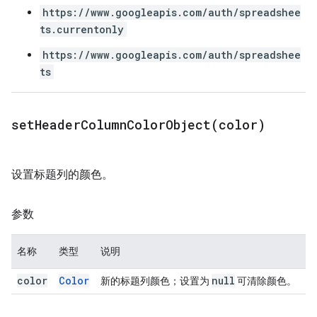
https://www.googleapis.com/auth/spreadshee
ts.currentonly
https://www.googleapis.com/auth/spreadshee
ts
setHeaderColumnColorObject(
color)
设置标题列的颜色。
参数
名称
类型
说明
color
Color
null
新的标题列颜色；设置为
可清除颜色。