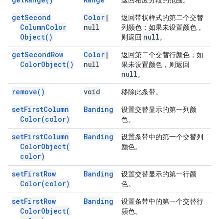
返回相应分段的范围。
get
Second
Color
|
返回带状样式的第二个交替
Column
Color
null
列颜色；如果未设置颜色，
Object(
)
null
则返回
。
get
Second
Row
Color
|
返回第二个交替行颜色；如
Color
Object(
)
null
果未设置颜色，则返回
null
。
remove(
)
void
移除此条带。
set
First
Column
Banding
设置交替显示的第一列颜
Color(
color)
色。
set
First
Column
Banding
设置条带中的第一个交替列
Color
Object(
颜色。
color)
set
First
Row
Banding
设置交替显示的第一行颜
Color(
color)
色。
set
First
Row
Banding
设置条带中的第一个交替行
Color
Object(
颜色。