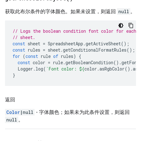
获取此布尔条件的字体颜色。如果未设置，则返回
null
。
// Logs the boolean condition font color for each 
// sheet.
const
sheet
=
SpreadsheetApp
.
getActiveSheet
();
const
rules
=
sheet
.
getConditionalFormatRules
();
for
(
const
rule
of
rules
)
{
const
color
=
rule
.
getBooleanCondition
().
getFont
Logger
.
log
(
`Font color: 
${
color
.
asRgbColor
().
asH
}
返回
Color
|null
- 字体颜色；如果未为此条件设置，则返回
null
。