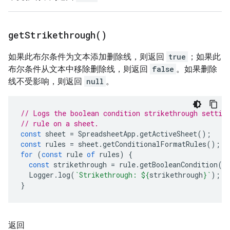
get
Strikethrough(
)
如果此布尔条件为文本添加删除线，则返回
true
；如果此
布尔条件从文本中移除删除线，则返回
false
。如果删除
线不受影响，则返回
null
。
// Logs the boolean condition strikethrough settin
// rule on a sheet.
const
sheet
=
SpreadsheetApp
.
getActiveSheet
();
const
rules
=
sheet
.
getConditionalFormatRules
();
for
(
const
rule
of
rules
)
{
const
strikethrough
=
rule
.
getBooleanCondition
()
Logger
.
log
(
`Strikethrough: 
${
strikethrough
}
`
);
}
返回