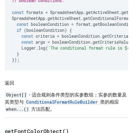
// boolean conditions.
const
formats
=
SpreadsheetApp
.
getActiveSheet
.
getC
SpreadsheetApp
.
getActiveSheet
.
getConditionalFormat
const
booleanCondition
=
format
.
getBooleanCondit
if
(
booleanCondition
)
{
const
criteria
=
booleanCondition
.
getCriteriaT
const
args
=
booleanCondition
.
getCriteriaValues
Logger
.
log
(
`The conditional format rule is 
${
c
}
});
返回
Object[]
- 适合规则条件类型的实参数组；实参的数量及
其类型与
ConditionalFormatRuleBuilder
类的相应
when...()
方法匹配。
get
Font
Color
Object(
)