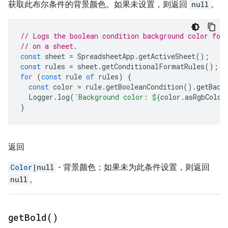
获取此布尔条件的背景颜色。如果未设置，则返回
null
。
// Logs the boolean condition background color for
// on a sheet.
const
sheet
=
SpreadsheetApp
.
getActiveSheet
();
const
rules
=
sheet
.
getConditionalFormatRules
();
for
(
const
rule
of
rules
)
{
const
color
=
rule
.
getBooleanCondition
().
getBack
Logger
.
log
(
`Background color: 
${
color
.
asRgbColor
}
返回
Color
|null
- 背景颜色；如果未为此条件设置，则返回
null
。
get
Bold(
)