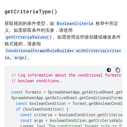
get
Criteria
Type(
)
获取规则的条件类型，如
BooleanCriteria
枚举中所定
义。如需获取条件的实参，请使用
getCriteriaValues()
。如需使用这些值创建或修改条件
格式规则，请参阅
ConditionalFormatRuleBuilder.withCriteria(criter
ia, args)
。
// Log information about the conditional formats o
// boolean conditions.
const
formats
=
SpreadsheetApp
.
getActiveSheet
.
getC
SpreadsheetApp
.
getActiveSheet
.
getConditionalFormat
const
booleanCondition
=
format
.
getBooleanCondit
if
(
booleanCondition
)
{
const
criteria
=
booleanCondition
.
getCriteriaT
const
args
=
booleanCondition
.
getCriteriaValues
Logger
.
log
(
`The conditional format rule is 
${
c