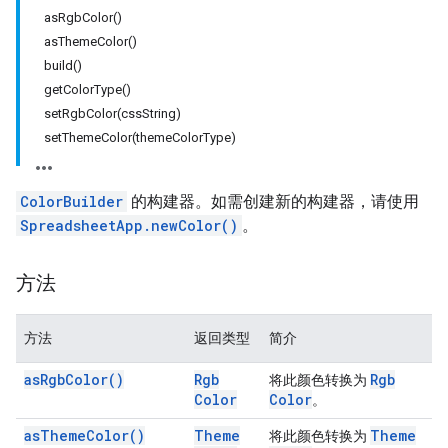
asRgbColor()
asThemeColor()
build()
getColorType()
setRgbColor(cssString)
setThemeColor(themeColorType)
ColorBuilder
的构建器。如需创建新的构建器，请使用
SpreadsheetApp.newColor()
。
方法
方法
返回类型
简介
as
Rgb
Color(
)
Rgb
Rgb
将此颜色转换为
Color
Color
。
as
Theme
Color(
)
Theme
Theme
将此颜色转换为