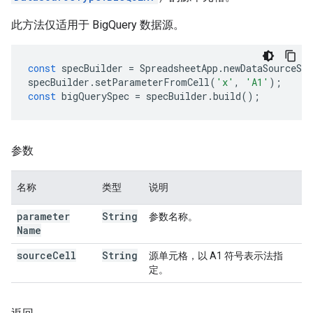
此方法仅适用于 BigQuery 数据源。
const
specBuilder
=
SpreadsheetApp
.
newDataSourceSpe
specBuilder
.
setParameterFromCell
(
'x'
,
'A1'
);
const
bigQuerySpec
=
specBuilder
.
build
();
参数
名称
类型
说明
parameter
String
参数名称。
Name
source
Cell
String
源单元格，以 A1 符号表示法指
定。