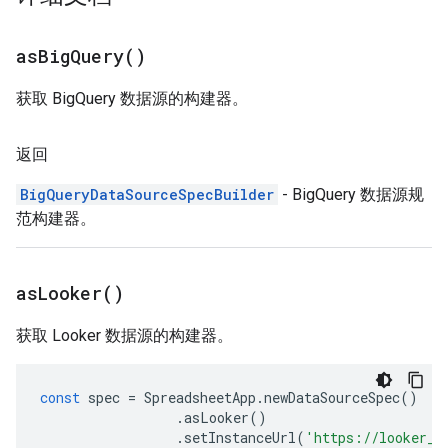
as
Big
Query(
)
获取 BigQuery 数据源的构建器。
返回
BigQueryDataSourceSpecBuilder
- BigQuery 数据源规
范构建器。
as
Looker(
)
获取 Looker 数据源的构建器。
const
spec
=
SpreadsheetApp
.
newDataSourceSpec
()
.
asLooker
()
.
setInstanceUrl
(
'https://looker_i