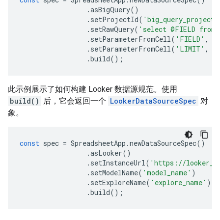
.
asBigQuery
()
.
setProjectId
(
'big_query_project'
.
setRawQuery
(
'select @FIELD from 
.
setParameterFromCell
(
'FIELD'
,
'
.
setParameterFromCell
(
'LIMIT'
,
'
.
build
();
此示例展示了如何构建 Looker 数据源规范。使用
build()
后，它会返回一个
LookerDataSourceSpec
对
象。
const
spec
=
SpreadsheetApp
.
newDataSourceSpec
()
.
asLooker
()
.
setInstanceUrl
(
'https://looker_i
.
setModelName
(
'model_name'
)
.
setExploreName
(
'explore_name'
)
.
build
();