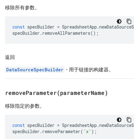
移除所有参数。
const
specBuilder
=
SpreadsheetApp
.
newDataSourceSpe
specBuilder
.
removeAllParameters
();
返回
DataSourceSpecBuilder
- 用于链接的构建器。
removeParameter(
parameter
Name)
移除指定的参数。
const
specBuilder
=
SpreadsheetApp
.
newDataSourceSpe
specBuilder
.
removeParameter
(
'x'
);