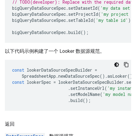
// TODO(developer): Replace with the required data
bigQueryDataSourceSpec
.
setDatasetId
(
'my data set i
bigQueryDataSourceSpec
.
setProjectId
(
'my project id
bigQueryDataSourceSpec
.
setTableId
(
'my table id'
);
bigQueryDataSourceSpec
.
build
();
以下代码示例构建了一个 Looker 数据源规范。
const
lookerDataSourceSpecBuilder
=
SpreadsheetApp
.
newDataSourceSpec
().
asLooker
();
const
lookerSpec
=
lookerDataSourceSpecBuilder
.
set
.
setInstanceUrl
(
'my instanc
.
setModelName
(
'my model nam
.
build
();
返回