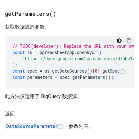
get
Parameters(
)
获取数据源的参数。
// TODO(developer): Replace the URL with your own.
const
ss
=
SpreadsheetApp
.
openByUrl
(
'https://docs.google.com/spreadsheets/d/abc123
);
const
spec
=
ss
.
getDataSources
()[
0
].
getSpec
();
const
parameters
=
spec
.
getParameters
();
此方法仅适用于 BigQuery 数据源。
返回
DataSourceParameter[]
- 参数列表。