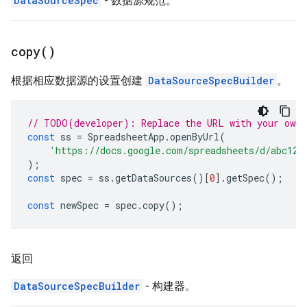
DataSourceSpec
- 数据源规范。
copy(
)
根据相应数据源的设置创建
DataSourceSpecBuilder
。
// TODO(developer): Replace the URL with your own.
const
ss
=
SpreadsheetApp
.
openByUrl
(
'https://docs.google.com/spreadsheets/d/abc123
);
const
spec
=
ss
.
getDataSources
()[
0
].
getSpec
();
const
newSpec
=
spec
.
copy
();
返回
DataSourceSpecBuilder
- 构建器。