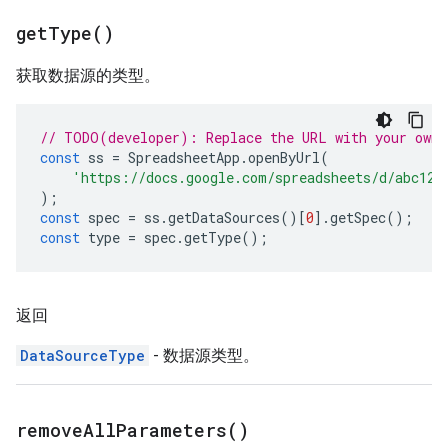
get
Type(
)
获取数据源的类型。
// TODO(developer): Replace the URL with your own.
const
ss
=
SpreadsheetApp
.
openByUrl
(
'https://docs.google.com/spreadsheets/d/abc123
);
const
spec
=
ss
.
getDataSources
()[
0
].
getSpec
();
const
type
=
spec
.
getType
();
返回
DataSourceType
- 数据源类型。
remove
All
Parameters(
)