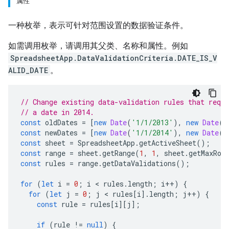
属性
一种枚举，表示可针对范围设置的数据验证条件。
如需调用枚举，请调用其父类、名称和属性。例如
SpreadsheetApp.DataValidationCriteria.DATE_IS_V
ALID_DATE
。
// Change existing data-validation rules that requi
// a date in 2014.
const
oldDates
=
[
new
Date
(
'1/1/2013'
),
new
Date
(
'
const
newDates
=
[
new
Date
(
'1/1/2014'
),
new
Date
(
'
const
sheet
=
SpreadsheetApp
.
getActiveSheet
();
const
range
=
sheet
.
getRange
(
1
,
1
,
sheet
.
getMaxRow
const
rules
=
range
.
getDataValidations
();
for
(
let
i
=
0
;
i
 < 
rules
.
length
;
i
++
)
{
for
(
let
j
=
0
;
j
 < 
rules
[
i
].
length
;
j
++
)
{
const
rule
=
rules
[
i
][
j
];
if
(
rule
!=
null
)
{