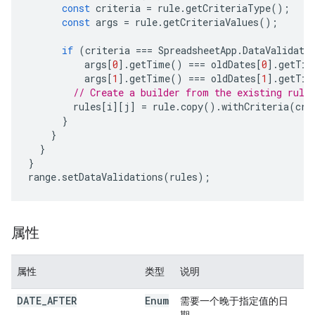
const
criteria
=
rule
.
getCriteriaType
();
const
args
=
rule
.
getCriteriaValues
();
if
(
criteria
===
SpreadsheetApp
.
DataValidati
args
[
0
].
getTime
()
===
oldDates
[
0
].
getTim
args
[
1
].
getTime
()
===
oldDates
[
1
].
getTim
// Create a builder from the existing rule
rules
[
i
][
j
]
=
rule
.
copy
().
withCriteria
(
cri
}
}
}
}
range
.
setDataValidations
(
rules
);
属性
属性
类型
说明
DATE
_
AFTER
Enum
需要一个晚于指定值的日