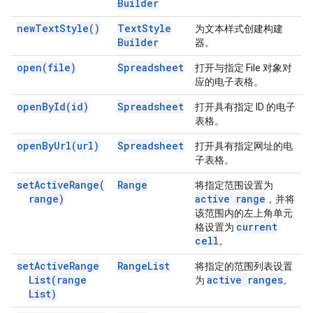
Builder
new
Text
Style(
)
Text
Style
为文本样式创建构建
Builder
器。
open(
file)
Spreadsheet
打开与指定 File 对象对
应的电子表格。
open
By
Id(
id)
Spreadsheet
打开具有指定 ID 的电子
表格。
open
By
Url(
url)
Spreadsheet
打开具有指定网址的电
子表格。
set
Active
Range(
Range
将指定范围设置为
range)
active range
，并将
该范围内的左上角单元
current
格设置为
cell
。
set
Active
Range
Range
List
将指定的范围列表设置
List(
range
active ranges
为
。
List)