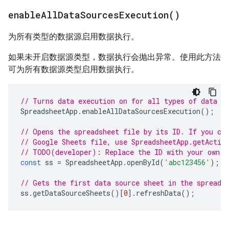
enable
All
Data
Sources
Execution(
)
为所有类型的数据源启用数据执行。
如果未开启数据源类型，数据执行会抛出异常。使用此方法
可为所有数据源类型启用数据执行。
// Turns data execution on for all types of data s
SpreadsheetApp
.
enableAllDataSourcesExecution
();
// Opens the spreadsheet file by its ID. If you cr
// Google Sheets file, use SpreadsheetApp.getActiv
// TODO(developer): Replace the ID with your own.
const
ss
=
SpreadsheetApp
.
openById
(
'abc123456'
);
// Gets the first data source sheet in the spreads
ss
.
getDataSourceSheets
()[
0
].
refreshData
();