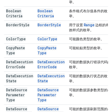
举。
Boolean
Boolean
条件格式布尔值条件的枚
Criteria
Criteria
举。
Border
Style
Border
Style
Range
用于设置
边框的有
效样式的枚举。
Color
Type
Color
Type
可能颜色类型的枚举。
Copy
Paste
Copy
Paste
可能粘贴类型的枚举。
Type
Type
Data
Execution
Data
Execution
可能的数据执行错误代码的
Error
Code
Error
Code
枚举。
Data
Execution
Data
Execution
可能的数据执行状态的枚
State
State
举。
Data
Source
Data
Source
可能的数据源参数类型的枚
Parameter
Parameter
举。
Type
Type
Data
Source
Data
Source
可能的数据源刷新范围的枚