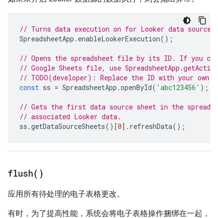
// Turns data execution on for Looker data sources
SpreadsheetApp
.
enableLookerExecution
();
// Opens the spreadsheet file by its ID. If you cr
// Google Sheets file, use SpreadsheetApp.getActiv
// TODO(developer): Replace the ID with your own.
const
ss
=
SpreadsheetApp
.
openById
(
'abc123456'
);
// Gets the first data source sheet in the spreads
// associated Looker data.
ss
.
getDataSourceSheets
()[
0
].
refreshData
();
flush(
)
应用所有待处理的电子表格更改。
有时，为了提高性能，系统会将电子表格操作捆绑在一起，