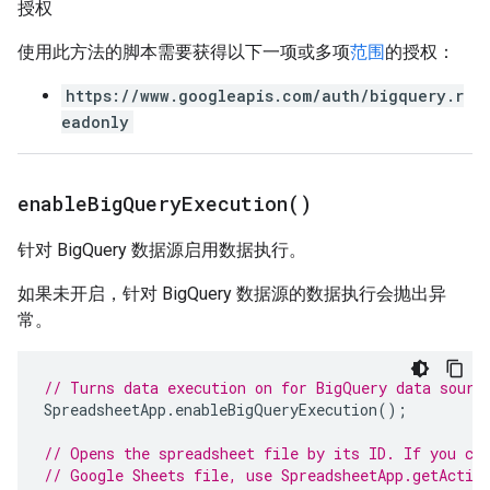
授权
使用此方法的脚本需要获得以下一项或多项
范围
的授权：
https://www.googleapis.com/auth/bigquery.r
eadonly
enable
Big
Query
Execution(
)
针对 BigQuery 数据源启用数据执行。
如果未开启，针对 BigQuery 数据源的数据执行会抛出异
常。
// Turns data execution on for BigQuery data sourc
SpreadsheetApp
.
enableBigQueryExecution
();
// Opens the spreadsheet file by its ID. If you cr
// Google Sheets file, use SpreadsheetApp.getActiv