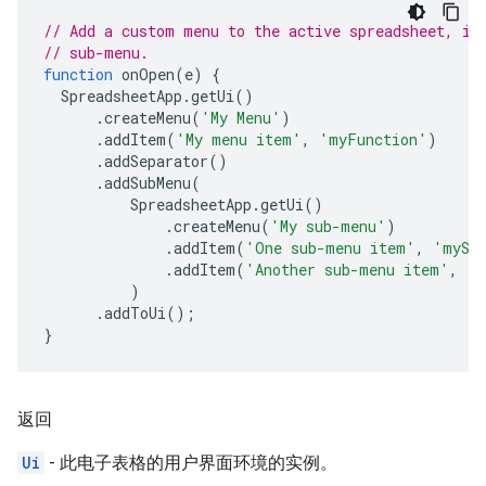
// Add a custom menu to the active spreadsheet, in
// sub-menu.
function
onOpen
(
e
)
{
SpreadsheetApp
.
getUi
()
.
createMenu
(
'My Menu'
)
.
addItem
(
'My menu item'
,
'myFunction'
)
.
addSeparator
()
.
addSubMenu
(
SpreadsheetApp
.
getUi
()
.
createMenu
(
'My sub-menu'
)
.
addItem
(
'One sub-menu item'
,
'mySe
.
addItem
(
'Another sub-menu item'
,
'm
)
.
addToUi
();
}
返回
Ui
- 此电子表格的用户界面环境的实例。