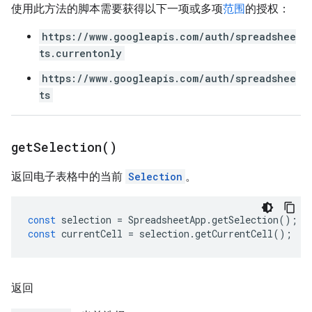
使用此方法的脚本需要获得以下一项或多项
范围
的授权：
https://www.googleapis.com/auth/spreadshee
ts.currentonly
https://www.googleapis.com/auth/spreadshee
ts
get
Selection(
)
返回电子表格中的当前
Selection
。
const
selection
=
SpreadsheetApp
.
getSelection
();
const
currentCell
=
selection
.
getCurrentCell
();
返回