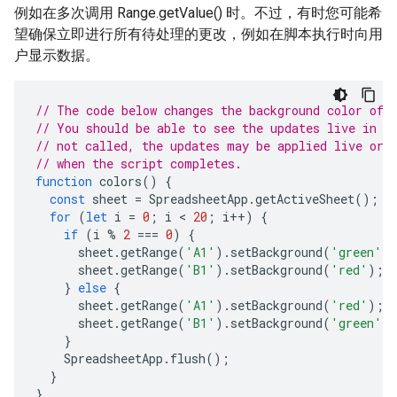
例如在多次调用 Range.getValue() 时。不过，有时您可能希
望确保立即进行所有待处理的更改，例如在脚本执行时向用
户显示数据。
// The code below changes the background color of 
// You should be able to see the updates live in t
// not called, the updates may be applied live or 
// when the script completes.
function
colors
()
{
const
sheet
=
SpreadsheetApp
.
getActiveSheet
();
for
(
let
i
=
0
;
i
 < 
20
;
i
++
)
{
if
(
i
%
2
===
0
)
{
sheet
.
getRange
(
'A1'
).
setBackground
(
'green'
)
sheet
.
getRange
(
'B1'
).
setBackground
(
'red'
);
}
else
{
sheet
.
getRange
(
'A1'
).
setBackground
(
'red'
);
sheet
.
getRange
(
'B1'
).
setBackground
(
'green'
)
}
SpreadsheetApp
.
flush
();
}
}