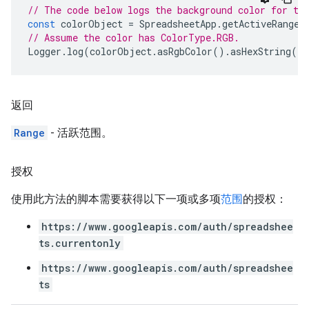
// The code below logs the background color for th
const
colorObject
=
SpreadsheetApp
.
getActiveRange
(
// Assume the color has ColorType.RGB.
Logger
.
log
(
colorObject
.
asRgbColor
().
asHexString
()
返回
Range
- 活跃范围。
授权
使用此方法的脚本需要获得以下一项或多项
范围
的授权：
https://www.googleapis.com/auth/spreadshee
ts.currentonly
https://www.googleapis.com/auth/spreadshee
ts