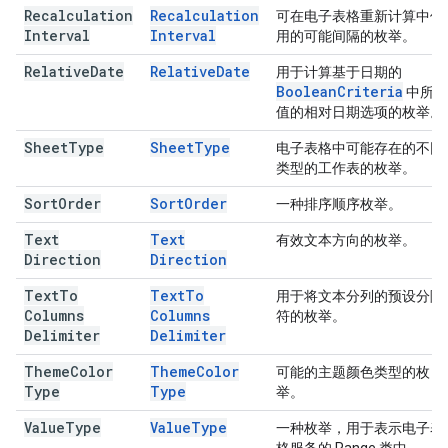
Recalculation
Recalculation
可在电子表格重新计算中使
Interval
Interval
用的可能间隔的枚举。
Relative
Date
Relative
Date
用于计算基于日期的
Boolean
Criteria
中所用
值的相对日期选项的枚举。
Sheet
Type
Sheet
Type
电子表格中可能存在的不同
类型的工作表的枚举。
Sort
Order
Sort
Order
一种排序顺序枚举。
Text
Text
有效文本方向的枚举。
Direction
Direction
Text
To
Text
To
用于将文本分列的预设分隔
Columns
Columns
符的枚举。
Delimiter
Delimiter
Theme
Color
Theme
Color
可能的主题颜色类型的枚
Type
Type
举。
Value
Type
Value
Type
一种枚举，用于表示电子表