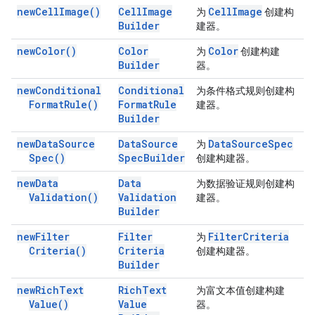
new
Cell
Image(
)
Cell
Image
Cell
Image
为
创建构
Builder
建器。
new
Color(
)
Color
Color
为
创建构建
Builder
器。
new
Conditional
Conditional
为条件格式规则创建构
Format
Rule(
)
Format
Rule
建器。
Builder
new
Data
Source
Data
Source
Data
Source
Spec
为
Spec(
)
Spec
Builder
创建构建器。
new
Data
Data
为数据验证规则创建构
Validation(
)
Validation
建器。
Builder
new
Filter
Filter
Filter
Criteria
为
Criteria(
)
Criteria
创建构建器。
Builder
new
Rich
Text
Rich
Text
为富文本值创建构建
Value(
)
Value
器。