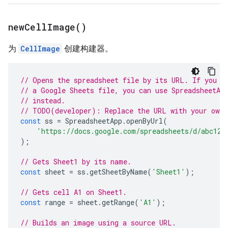
new
Cell
Image(
)
为
CellImage
创建构建器。
// Opens the spreadsheet file by its URL. If you c
// a Google Sheets file, you can use SpreadsheetAp
// instead.
// TODO(developer): Replace the URL with your own.
const
ss
=
SpreadsheetApp
.
openByUrl
(
'https://docs.google.com/spreadsheets/d/abc123
);
// Gets Sheet1 by its name.
const
sheet
=
ss
.
getSheetByName
(
'Sheet1'
);
// Gets cell A1 on Sheet1.
const
range
=
sheet
.
getRange
(
'A1'
);
// Builds an image using a source URL.