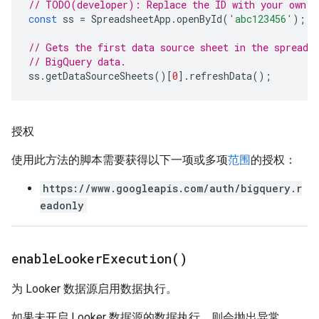
// TODO(developer): Replace the ID with your own.
const
ss
=
SpreadsheetApp
.
openById
(
'abc123456'
);
// Gets the first data source sheet in the spreads
// BigQuery data.
ss
.
getDataSourceSheets
()[
0
].
refreshData
();
授权
使用此方法的脚本需要获得以下一项或多项
范围
的授权：
https://www.googleapis.com/auth/bigquery.r
eadonly
enable
Looker
Execution(
)
为 Looker 数据源启用数据执行。
如果未开启 Looker 数据源的数据执行，则会抛出异常。