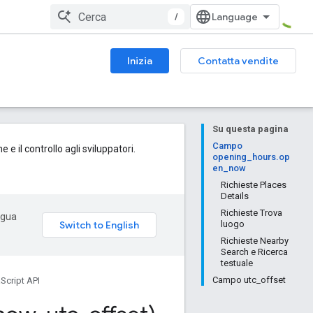
/
Inizia
Contatta vendite
Su questa pagina
Campo
e il controllo agli sviluppatori.
opening_hours.op
en_now
Richieste Places
Details
Richieste Trova
ingua
luogo
Richieste Nearby
Search e Ricerca
testuale
Campo utc_offset
Script API