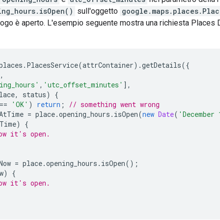
ing_hours.isOpen()
sull'oggetto
google.maps.places.Plac
 luogo è aperto. L'esempio seguente mostra una richiesta Places 
places
.
PlacesService
(
attrContainer
).
getDetails
({
,
ing_hours'
,
'utc_offset_minutes'
],
lace
,
status
)
{
==
'OK'
)
return
;
// something went wrong
AtTime
=
place
.
opening_hours
.
isOpen
(
new
Date
(
'December 
Time
)
{
ow it's open.
Now
=
place
.
opening_hours
.
isOpen
();
w
)
{
ow it's open.