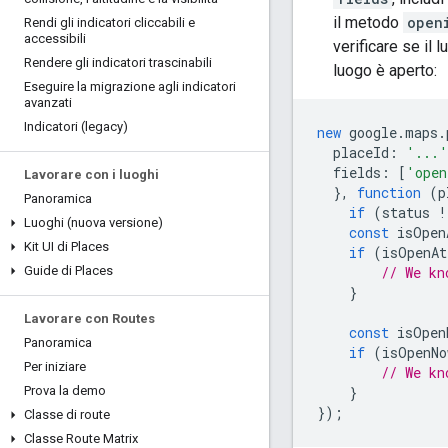
il metodo
open
Rendi gli indicatori cliccabili e
accessibili
verificare se il
Rendere gli indicatori trascinabili
luogo è aperto:
Eseguire la migrazione agli indicatori
avanzati
Indicatori (legacy)
new
google
.
maps
.
placeId
:
'...'
fields
:
[
'open
Lavorare con i luoghi
},
function
(
p
Panoramica
if
(
status
!
Luoghi (nuova versione)
const
isOpen
Kit UI di Places
if
(
isOpenAt
Guide di Places
// We kn
}
Lavorare con Routes
const
isOpen
Panoramica
if
(
isOpenNo
Per iniziare
// We kn
Prova la demo
}
});
Classe di route
Classe Route Matrix