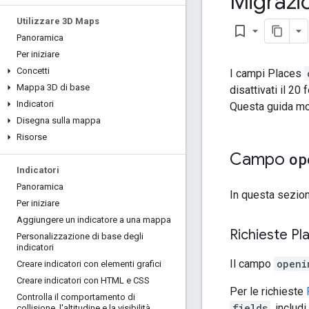
Migrazi
Utilizzare 3D Maps
bookmark_border
Panoramica
Per iniziare
Concetti
I campi Places
Mappa 3D di base
disattivati il 20
Indicatori
Questa guida mos
Disegna sulla mappa
Risorse
Campo
op
Indicatori
Panoramica
In questa sezion
Per iniziare
Aggiungere un indicatore a una mappa
Richieste Pl
Personalizzazione di base degli
indicatori
Il campo
openi
Creare indicatori con elementi grafici
Creare indicatori con HTML e CSS
Per le richieste
Controlla il comportamento di
fields
, includi
collisione
,
l'altitudine e la visibilità