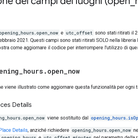
one dei campi dei luoghi (open
_
opening_hours.open_now
e
utc_offset
sono stati ritirati 
 febbraio 2021. Questi campi sono stati ritirati SOLO nella librer
tra come aggiornare il codice per interrompere l'utilizzo di que
ening
_
hours
.
open
_
now
e viene illustrato come aggiornare questa funzionalità per ogni ti
aces Details
ng_hours.open_now
viene sostituito dal
opening_hours.isO
Place Details
, anziché richiedere
opening_hours.open_now
ne
opening_hours
e
utc_offset_minutes
nel parametro della 