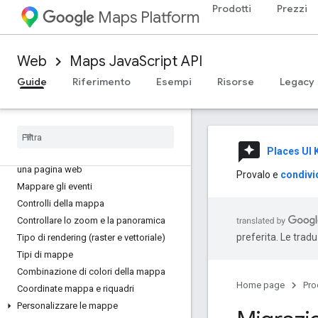
Prodotti
Prezzi
Maps Platform
Concetti
Controllo delle versioni
Localizzazione
Web
Maps JavaScript API
Best practice
Guide
Riferimento
Esempi
Risorse
Legacy
TypeScript
Promesse
Mappa base
reviews
Places UI K
Aggiungere una mappa di Google a
una pagina web
Provalo e
condivid
Mappare gli eventi
Controlli della mappa
Controllare lo zoom e la panoramica
preferita. Le trad
Tipo di rendering (raster e vettoriale)
Tipi di mappe
Combinazione di colori della mappa
Home page
Pro
Coordinate mappa e riquadri
Personalizzare le mappe