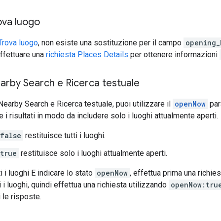
ova luogo
Trova luogo
, non esiste una sostituzione per il campo
opening_
ffettuare una
richiesta Places Details
per ottenere informazioni
arby Search e Ricerca testuale
Nearby Search e Ricerca testuale, puoi utilizzare il
openNow
par
are i risultati in modo da includere solo i luoghi attualmente aperti.
false
restituisce tutti i luoghi.
true
restituisce solo i luoghi attualmente aperti.
i i luoghi E indicare lo stato
openNow
, effettua prima una richie
i i luoghi, quindi effettua una richiesta utilizzando
openNow:tru
i le risposte.