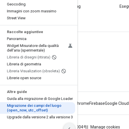
Geocoding
Poni una domanda sotto il tag
Esegu
Immagini con zoom massimo
google-maps.
Street View
Raccolte aggiuntive
Panoramica
Ulteriori informazioni
Widget Misuratore della qualità
dell'aria (sperimentale)
Domande frequenti
Libreria di disegni (ritirata)
Esploratore delle funzionalità
Libreria di geometria
Tutorial
Libreria Visualization (obsoleta)
Librerie open source
Altre guide
Guida alla migrazione di Google Loader
Android
Chrome
Firebase
Google Cloud
Migrazione dei campi del luogo
(open
_
now
,
utc
_
offset)
Upgrade dalla versione 2 alla versione 3
Termini
Privacy
ICP证合字B2-20070004号
Manage cookies