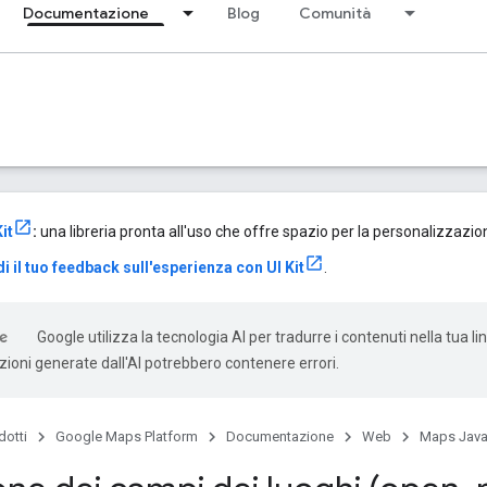
Documentazione
Blog
Comunità
it
:
una libreria pronta all'uso che offre spazio per la personalizzazione 
i il tuo feedback sull'esperienza con UI Kit
.
Google utilizza la tecnologia AI per tradurre i contenuti nella tua l
uzioni generate dall'AI potrebbero contenere errori.
dotti
Google Maps Platform
Documentazione
Web
Maps Java