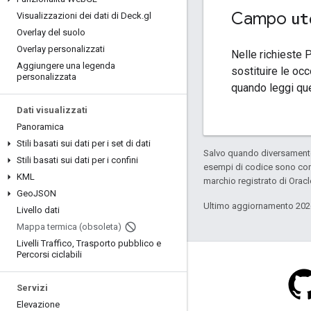
Campo
ut
Visualizzazioni dei dati di Deck
.
gl
Overlay del suolo
Overlay personalizzati
Nelle richieste 
Aggiungere una legenda
sostituire le oc
personalizzata
quando leggi qu
Dati visualizzati
Panoramica
Stili basati sui dati per i set di dati
Salvo quando diversamente 
Stili basati sui dati per i confini
esempi di codice sono con
KML
marchio registrato di Oracl
Geo
JSON
Ultimo aggiornamento 202
Livello dati
Mappa termica (obsoleta)
Livelli Traffico
,
Trasporto pubblico e
Percorsi ciclabili
Servizi
Elevazione
Stack Overflow