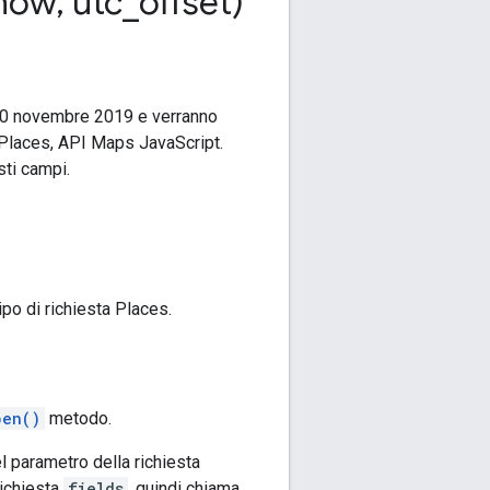
now
,
utc
_
offset)
il 20 novembre 2019 e verranno
ia Places, API Maps JavaScript.
sti campi.
po di richiesta Places.
pen()
metodo.
l parametro della richiesta
richiesta
fields
, quindi chiama