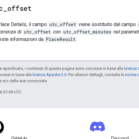
c
_
offset
Place Details, il campo
utc_offset
viene sostituito dal campo
correnze di
utc_offset
con
utc_offset_minutes
nel parametr
este informazioni da
PlaceResult
.
specificato, i contenuti di questa pagina sono concessi in base alla
licenza 
cessi in base alla
licenza Apache 2.0
. Per ulteriori dettagli, consulta le
norme d
e e/o delle sue consociate.
6-07-09 UTC.
GitHub
Discord