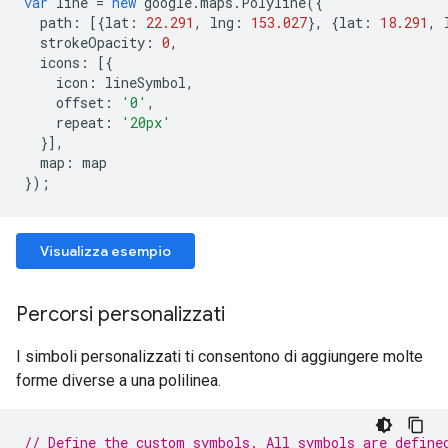
var
line
=
new
google
.
maps
.
Polyline
({
path
:
[{
lat
:
22.291
,
lng
:
153.027
},
{
lat
:
18.291
,
strokeOpacity
:
0
,
icons
:
[{
icon
:
lineSymbol
,
offset
:
'0'
,
repeat
:
'20px'
}],
map
:
map
});
Visualizza esempio
Percorsi personalizzati
I simboli personalizzati ti consentono di aggiungere molte
forme diverse a una polilinea.
// Define the custom symbols. All symbols are define