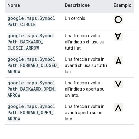
Nome
Descrizione
Esempio
google
.
maps
.
Symbol
Un cerchio.
Path
.
CIRCLE
google
.
maps
.
Symbol
Una freccia rivolta
Path
.
BACKWARD
_
all'indietro chiusa su
CLOSED
_
ARROW
tutti i lati.
google
.
maps
.
Symbol
Una freccia rivolta in
Path
.
FORWARD
_
CLOSED
_
avanti chiusa su tutti i
ARROW
lati.
google
.
maps
.
Symbol
Una freccia rivolta
Path
.
BACKWARD
_
OPEN
_
all'indietro aperta su
ARROW
un lato.
google
.
maps
.
Symbol
Una freccia rivolta in
Path
.
FORWARD
_
OPEN
_
avanti aperta su un
ARROW
lato.