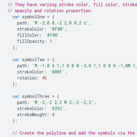
// They have varying stroke color, fill color, strok
// opacity and rotation properties.
var
symbolOne
=
{
path
:
'M -2,0 0,-2 2,0 0,2 z'
,
strokeColor
:
'#F00'
,
fillColor
:
'#F00'
,
fillOpacity
:
1
};
var
symbolTwo
=
{
path
:
'M -1,0 A 1,1 0 0 0 -3,0 1,1 0 0 0 -1,0M 1
strokeColor
:
'#00F'
,
rotation
:
45
};
var
symbolThree
=
{
path
:
'M -2,-2 2,2 M 2,-2 -2,2'
,
strokeColor
:
'#292'
,
strokeWeight
:
4
};
// Create the polyline and add the symbols via the