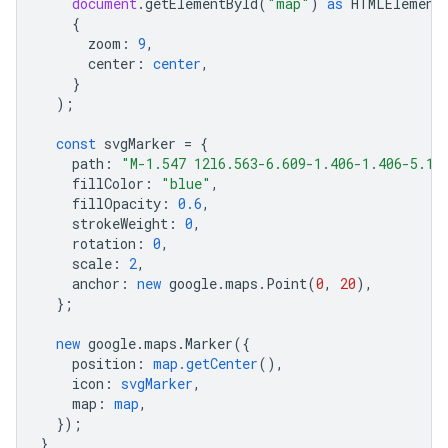
document
.
getElementById
(
"map"
)
as
HTMLElement
{
zoom
:
9
,
center
:
center
,
}
);
const
svgMarker
=
{
path
:
"M-1.547 12l6.563-6.609-1.406-1.406-5.15
fillColor
:
"blue"
,
fillOpacity
:
0.6
,
strokeWeight
:
0
,
rotation
:
0
,
scale
:
2
,
anchor
:
new
google
.
maps
.
Point
(
0
,
20
),
};
new
google
.
maps
.
Marker
({
position
:
map.getCenter
(),
icon
:
svgMarker
,
map
:
map
,
});
}