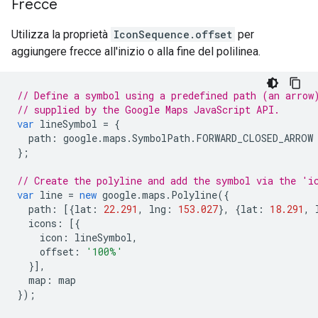
Frecce
Utilizza la proprietà
IconSequence.offset
per
aggiungere frecce all'inizio o alla fine del polilinea.
// Define a symbol using a predefined path (an arrow
// supplied by the Google Maps JavaScript API.
var
lineSymbol
=
{
path
:
google
.
maps
.
SymbolPath
.
FORWARD_CLOSED_ARROW
};
// Create the polyline and add the symbol via the 'i
var
line
=
new
google
.
maps
.
Polyline
({
path
:
[{
lat
:
22.291
,
lng
:
153.027
},
{
lat
:
18.291
,
icons
:
[{
icon
:
lineSymbol
,
offset
:
'100%'
}],
map
:
map
});