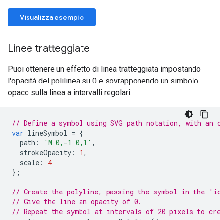
Visualizza esempio
Linee tratteggiate
Puoi ottenere un effetto di linea tratteggiata impostando
l'opacità del polilinea su 0 e sovrapponendo un simbolo
opaco sulla linea a intervalli regolari.
// Define a symbol using SVG path notation, with an 
var
lineSymbol
=
{
path
:
'M 0,-1 0,1'
,
strokeOpacity
:
1
,
scale
:
4
};
// Create the polyline, passing the symbol in the 'i
// Give the line an opacity of 0.
// Repeat the symbol at intervals of 20 pixels to cr