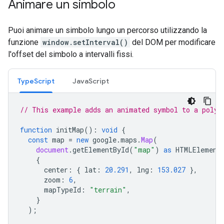
Animare un simbolo
Puoi animare un simbolo lungo un percorso utilizzando la
funzione
window.setInterval()
del DOM per modificare
l'offset del simbolo a intervalli fissi.
TypeScript
JavaScript
// This example adds an animated symbol to a polyl
function
initMap
()
:
void
{
const
map
=
new
google
.
maps
.
Map
(
document
.
getElementById
(
"map"
)
as
HTMLElement
{
center
:
{
lat
:
20.291
,
lng
:
153.027
},
zoom
:
6
,
mapTypeId
:
"terrain"
,
}
);