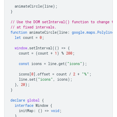
animateCircle
(
line
);
}
// Use the DOM setInterval() function to change th
// at fixed intervals.
function
animateCircle
(
line
:
google.maps.Polyline
)
let
count
=
0
;
window
.
setInterval
(()
=
>
{
count
=
(
count
+
1
)
%
200
;
const
icons
=
line
.
get
(
"icons"
);
icons
[
0
].
offset
=
count
/
2
+
"%"
;
line
.
set
(
"icons"
,
icons
);
},
20
);
}
declare
global
{
interface
Window
{
initMap
:
()
=
>
void
;
}