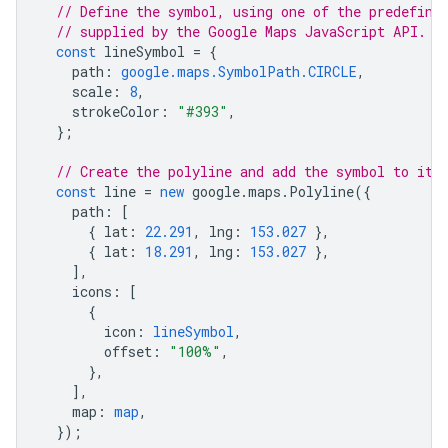
// Define the symbol, using one of the predefine
// supplied by the Google Maps JavaScript API.
const
lineSymbol
=
{
path
:
google.maps.SymbolPath.CIRCLE
,
scale
:
8
,
strokeColor
:
"#393"
,
};
// Create the polyline and add the symbol to it 
const
line
=
new
google
.
maps
.
Polyline
({
path
:
[
{
lat
:
22.291
,
lng
:
153.027
},
{
lat
:
18.291
,
lng
:
153.027
},
],
icons
:
[
{
icon
:
lineSymbol
,
offset
:
"100%"
,
},
],
map
:
map
,
});