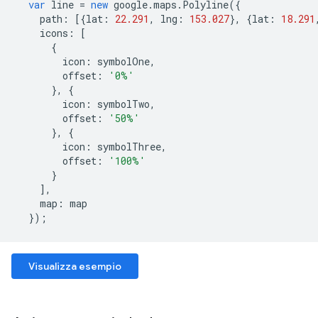
var
line
=
new
google
.
maps
.
Polyline
({
path
:
[{
lat
:
22.291
,
lng
:
153.027
},
{
lat
:
18.291
icons
:
[
{
icon
:
symbolOne
,
offset
:
'0%'
},
{
icon
:
symbolTwo
,
offset
:
'50%'
},
{
icon
:
symbolThree
,
offset
:
'100%'
}
],
map
:
map
});
Visualizza esempio