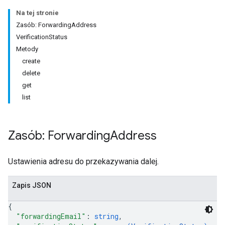
Na tej stronie
Zasób: ForwardingAddress
VerificationStatus
Metody
create
delete
get
list
Zasób: Forwarding
Address
Ustawienia adresu do przekazywania dalej.
Zapis JSON
{
"forwardingEmail"
: 
string
,