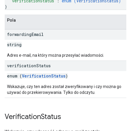
"verificationStatus"
: 
enum (
VerificationStatus
)
}
Pola
forwarding
Email
string
Adres e-mail, na który można przesyłać wiadomości.
verification
Status
enum (
VerificationStatus
)
Wskazuje, czy ten adres został zweryfikowany i czy można go
używać do przekierowywania. Tylko do odczytu.
Verification
Status