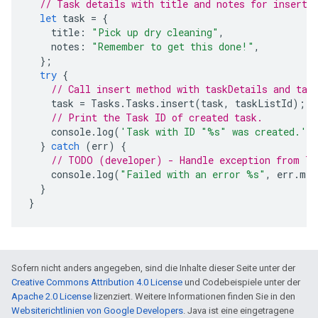
// Task details with title and notes for inserti
let
task
=
{
title
:
"Pick up dry cleaning"
,
notes
:
"Remember to get this done!"
,
};
try
{
// Call insert method with taskDetails and tas
task
=
Tasks
.
Tasks
.
insert
(
task
,
taskListId
);
// Print the Task ID of created task.
console
.
log
(
'Task with ID "%s" was created.'
,
}
catch
(
err
)
{
// TODO (developer) - Handle exception from Ta
console
.
log
(
"Failed with an error %s"
,
err
.
mes
}
}
Sofern nicht anders angegeben, sind die Inhalte dieser Seite unter der
Creative Commons Attribution 4.0 License
und Codebeispiele unter der
Apache 2.0 License
lizenziert. Weitere Informationen finden Sie in den
Websiterichtlinien von Google Developers
. Java ist eine eingetragene