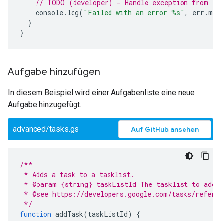
// TODO (developer) - Handle exception from Ta
console
.
log
(
"Failed with an error %s"
,
err
.
mes
}
}
Aufgabe hinzufügen
In diesem Beispiel wird einer Aufgabenliste eine neue
Aufgabe hinzugefügt.
advanced/tasks.gs
Auf GitHub ansehen
/**
 * Adds a task to a tasklist.
 * @param {string} taskListId The tasklist to add 
 * @see https://developers.google.com/tasks/refere
 */
function
addTask
(
taskListId
)
{