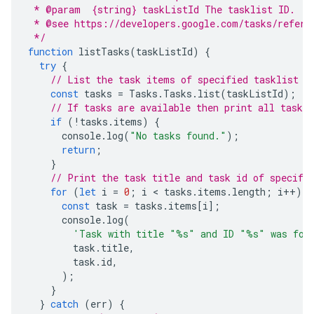
 * @param  {string} taskListId The tasklist ID.
 * @see https://developers.google.com/tasks/refere
 */
function
listTasks
(
taskListId
)
{
try
{
// List the task items of specified tasklist u
const
tasks
=
Tasks
.
Tasks
.
list
(
taskListId
);
// If tasks are available then print all task o
if
(
!
tasks
.
items
)
{
console
.
log
(
"No tasks found."
);
return
;
}
// Print the task title and task id of specifi
for
(
let
i
=
0
;
i
 < 
tasks
.
items
.
length
;
i
++
)
{
const
task
=
tasks
.
items
[
i
];
console
.
log
(
'Task with title "%s" and ID "%s" was fou
task
.
title
,
task
.
id
,
);
}
}
catch
(
err
)
{