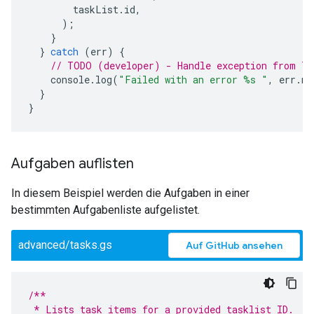
taskList
.
id
,
);
}
}
catch
(
err
)
{
// TODO (developer) - Handle exception from Ta
console
.
log
(
"Failed with an error %s "
,
err
.
me
}
}
Aufgaben auflisten
In diesem Beispiel werden die Aufgaben in einer
bestimmten Aufgabenliste aufgelistet.
advanced/tasks.gs
Auf GitHub ansehen
/**
 * Lists task items for a provided tasklist ID.