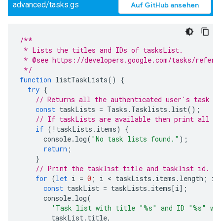
advanced/tasks.gs
Auf GitHub ansehen
/**
 * Lists the titles and IDs of tasksList.
 * @see https://developers.google.com/tasks/refere
 */
function
listTaskLists
()
{
try
{
// Returns all the authenticated user's task l
const
taskLists
=
Tasks
.
Tasklists
.
list
();
// If taskLists are available then print all t
if
(
!
taskLists
.
items
)
{
console
.
log
(
"No task lists found."
);
return
;
}
// Print the tasklist title and tasklist id.
for
(
let
i
=
0
;
i
 < 
taskLists
.
items
.
length
;
i
+
const
taskList
=
taskLists
.
items
[
i
];
console
.
log
(
'Task list with title "%s" and ID "%s" wa
taskList
.
title
,