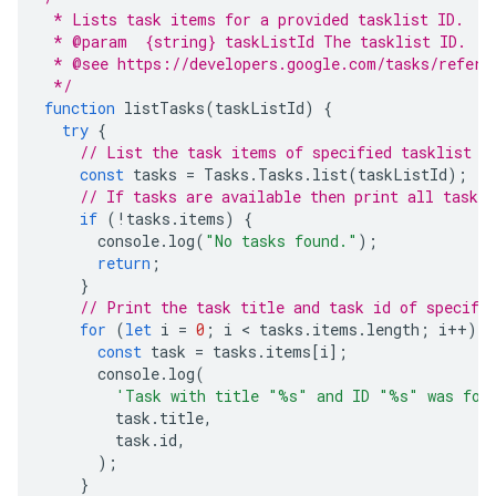
 * Lists task items for a provided tasklist ID.
 * @param  {string} taskListId The tasklist ID.
 * @see https://developers.google.com/tasks/refere
 */
function
listTasks
(
taskListId
)
{
try
{
// List the task items of specified tasklist u
const
tasks
=
Tasks
.
Tasks
.
list
(
taskListId
);
// If tasks are available then print all task o
if
(
!
tasks
.
items
)
{
console
.
log
(
"No tasks found."
);
return
;
}
// Print the task title and task id of specifi
for
(
let
i
=
0
;
i
 < 
tasks
.
items
.
length
;
i
++
)
{
const
task
=
tasks
.
items
[
i
];
console
.
log
(
'Task with title "%s" and ID "%s" was fou
task
.
title
,
task
.
id
,
);
}