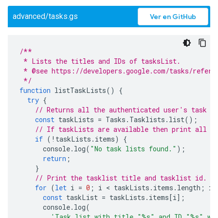
advanced/tasks.gs
Ver en GitHub
/**
 * Lists the titles and IDs of tasksList.
 * @see https://developers.google.com/tasks/refere
 */
function
listTaskLists
()
{
try
{
// Returns all the authenticated user's task l
const
taskLists
=
Tasks
.
Tasklists
.
list
();
// If taskLists are available then print all t
if
(
!
taskLists
.
items
)
{
console
.
log
(
"No task lists found."
);
return
;
}
// Print the tasklist title and tasklist id.
for
(
let
i
=
0
;
i
 < 
taskLists
.
items
.
length
;
i
+
const
taskList
=
taskLists
.
items
[
i
];
console
.
log
(
'Task list with title "%s" and ID "%s" wa