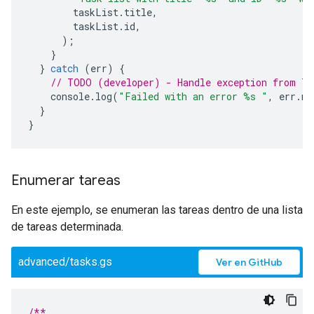
taskList
.
title
,
taskList
.
id
,
);
}
}
catch
(
err
)
{
// TODO (developer) - Handle exception from Ta
console
.
log
(
"Failed with an error %s "
,
err
.
me
}
}
Enumerar tareas
En este ejemplo, se enumeran las tareas dentro de una lista
de tareas determinada.
advanced/tasks.gs
Ver en GitHub
/**