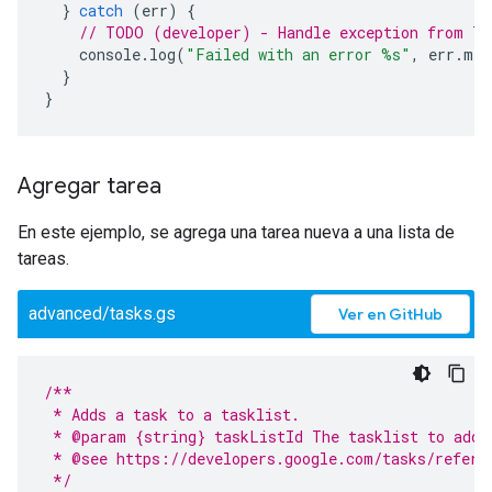
}
catch
(
err
)
{
// TODO (developer) - Handle exception from Ta
console
.
log
(
"Failed with an error %s"
,
err
.
mes
}
}
Agregar tarea
En este ejemplo, se agrega una tarea nueva a una lista de
tareas.
advanced/tasks.gs
Ver en GitHub
/**
 * Adds a task to a tasklist.
 * @param {string} taskListId The tasklist to add 
 * @see https://developers.google.com/tasks/refere
 */