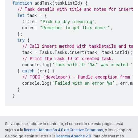
function
addTask
(
taskListId
)
{
// Task details with title and notes for inserti
let
task
=
{
title
:
"Pick up dry cleaning"
,
notes
:
"Remember to get this done!"
,
};
try
{
// Call insert method with taskDetails and tas
task
=
Tasks
.
Tasks
.
insert
(
task
,
taskListId
);
// Print the Task ID of created task.
console
.
log
(
'Task with ID "%s" was created.'
,
}
catch
(
err
)
{
// TODO (developer) - Handle exception from Ta
console
.
log
(
"Failed with an error %s"
,
err
.
mes
}
}
Salvo que se indique lo contrario, el contenido de esta página está
sujeto a la
licencia Atribución 4.0 de Creative Commons
, y los ejemplos
de código están sujetos a la
licencia Apache 2.0
. Para obtener más