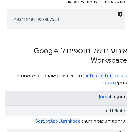
מזהה הטריגר שיצר את האירוע הזה.
4034124084959907503
אירועים של תוספים ל-Google
Workspace
הטריגר
onInstall()
מופעל באופן אוטומטי כשמשתמש
מתקין
תוסף
.
התקנה
(
פשוט
)
authMode
ScriptApp.AuthMode
ערך מתוך טיפוס ה-enum‏
.