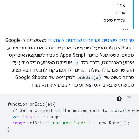
שינוי
עריכה
שליחת טופס
טריגרים פשוטים
ו
טריגרים שניתנים להתקנה
מאפשרים ל-Google
Apps Script להפעיל פונקציה באופן אוטומטי אם מתרחש אירוע
מסוים. כשמופעל טריגר, Apps Script מעביר לפונקציה אובייקט
אירוע כארגומנט, בדרך כלל
e
. אובייקט האירוע מכיל מידע על
ההקשר שגרם להפעלת הטריגר. לדוגמה, קוד לדוגמה הבא מציג
טריגר פשוט של
onEdit(e)
לסקריפט של Google Sheets
שמשתמש באובייקט האירוע כדי לקבוע איזו תא נערך.
function
onEdit
(
e
){
//
Set
a
comment
on
the
edited
cell
to
indicate
wh
var
range
=
e
.
range
;
range
.
setNote
(
'Last modified: '
+
new
Date
());
}