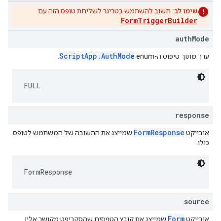
שימו לב:
חשוב להשתמש בטריגר לשליחת טופס הזה עם
FormTriggerBuilder
.
authMode
ScriptApp.AuthMode
ערך מתוך טיפוס ה-enum‏
.
FULL
response
FormResponse
אובייקט
שמייצג את התשובה של המשתמש לטופס
כולו.
FormResponse
source
Form
אובייקט
שמייצג את קובץ הטפסים שהסקריפט מקושר אליו.