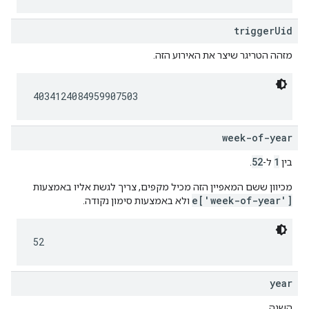
triggerUid
מזהה הטריגר שיצר את האירוע הזה.
4034124084959907503
week-of-year
52
1
בין
ל-
.
מכיוון ששם המאפיין הזה מכיל מקפים, צריך לגשת אליו באמצעות
e['week-of-year']
ולא באמצעות סימון נקודה.
52
year
השנה.