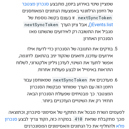
שמציין שינוי באירוע ביומן, מתבצע
סנכרון מצטבר
של היומן הרלוונטי באמצעות הנתונים המאוחסנים
nextSyncToken
. זו בעצם בקשה נוספת של
Events.list()
, אבל ציון הערך
nextSyncToken
מגביל את התשובה רק לאירועים שהשתנו מאז
הסנכרון האחרון.
בודקים את התגובה של הסנכרון כדי לדעת אילו
אירועים עודכנו, ודואגים שהקוד יגיב בהתאם. לדוגמה,
אפשר לתעד את השינוי, לעדכן גיליון אלקטרוני, לשלוח
התראות באימייל או לבצע פעולות אחרות.
מעדכנים את
nextSyncToken
שמאוחסן עבור
היומן הזה עם הערך שמוחזר מבקשת הסנכרון
המצטבר. כך מבטיחים שפעולת הסנכרון הבאה
תחזיר רק את השינויים העדכניים ביותר.
לפעמים השרת מבטל את התוקף של אסימוני סינכרון, וכתוצאה
מכך מתקבלת שגיאת
410
. במקרה כזה, הקוד צריך לבצע
סנכרון
מלא
ולהחליף את כל הנתונים והאסימונים המסונכרנים