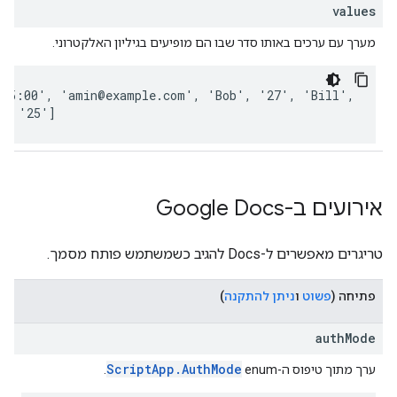
values
מערך עם ערכים באותו סדר שבו הם מופיעים בגיליון האלקטרוני.
 15:00', 'amin@example.com', 'Bob', '27', 'Bill',
', '25'
]
אירועים ב-Google Docs
טריגרים מאפשרים ל-Docs להגיב כשמשתמש פותח מסמך.
פתיחה
(
פשוט
ו
ניתן להתקנה
)
authMode
ScriptApp.AuthMode
ערך מתוך טיפוס ה-enum‏
.