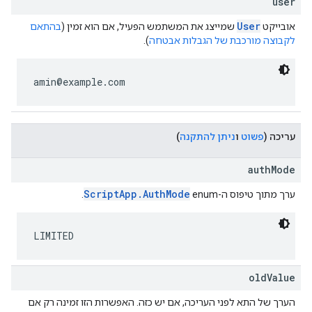
user
User
אובייקט
שמייצג את המשתמש הפעיל, אם הוא זמין (
בהתאם
לקבוצה מורכבת של הגבלות אבטחה
).
amin@example.com
עריכה
(
פשוט
ו
ניתן להתקנה
)
authMode
ScriptApp.AuthMode
ערך מתוך טיפוס ה-enum‏
.
LIMITED
oldValue
הערך של התא לפני העריכה, אם יש כזה. האפשרות הזו זמינה רק אם