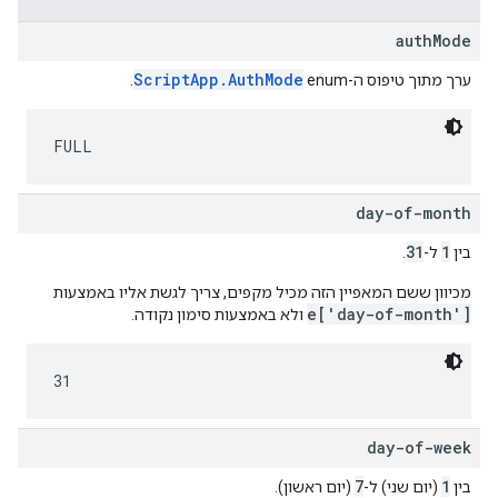
authMode
ScriptApp.AuthMode
ערך מתוך טיפוס ה-enum‏
.
FULL
day-of-month
31
1
בין
ל-
.
מכיוון ששם המאפיין הזה מכיל מקפים, צריך לגשת אליו באמצעות
e['day-of-month']
ולא באמצעות סימון נקודה.
31
day-of-week
7
1
בין
(יום שני) ל-
(יום ראשון).