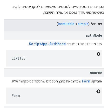
הטריגרים הספציפיים לטפסים מאפשרים לסקריפטים להגיב
כשמשתמש עורך טופס או שולח תשובה.
פתיחה
‫* (
simple
ו-
installable
)
authMode
ScriptApp.AuthMode
ערך מתוך טיפוס ה-enum‏
.
LIMITED
source
Form
אובייקט
שמייצג את קובץ הטפסים שהסקריפט מקושר אליו.
Form