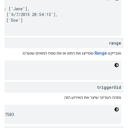
e': ['Jane'],

': ['6/7/2015 20:54:13'],

': ['Doe']

range
Range
אובייקט
שמייצג את התא או את טווח התאים שנערכו.
triggerUid
מזהה הטריגר שיצר את האירוע הזה.
9907503