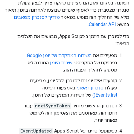
השתנה. במקום זאת, הם מציינים שהקוד צריך לבצע פעולת
סנכרון מצטברת כדי לאסוף שינויים שבוצעו לאחרונה ביומן. תיאור
מלא של התהליך הזה מופיע במאמר
מדריך לסנכרון משאבים
בנושא
Calendar API
.
כדי לסנכרן עם היומן ב-Apps Script, מבצעים את השלבים
הבאים:
מפעילים את
השירות המתקדם של יומן Google
בפרויקט של הסקריפט.
שירות היומן
המובנה לא
מספיק לתהליך העבודה הזה.
קובעים אילו יומנים לסנכרן. לכל יומן, מבצעים
פעולת
סנכרון ראשוני
באמצעות השיטה
Events.list()
של השירות המתקדם של היומן.
הסנכרון הראשוני מחזיר
nextSyncToken
עבור
היומן הזה. מאחסנים את האסימון הזה לשימוש
מאוחר יותר.
כשמופעל טריגר של Apps Script
EventUpdated