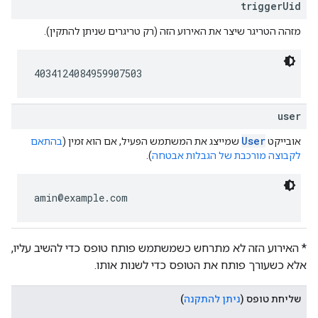
triggerUid
מזהה הטריגר שיצר את האירוע הזה (רק טריגרים שניתן להתקין).
4034124084959907503
user
User
אובייקט
שמייצג את המשתמש הפעיל, אם הוא זמין (
בהתאם
לקבוצה מורכבת של הגבלות אבטחה
).
amin@example.com
* האירוע הזה לא מתרחש כשמשתמש פותח טופס כדי להשיב עליו,
אלא כשעורך פותח את הטופס כדי לשנות אותו.
שליחת טופס
(
ניתן להתקנה
)