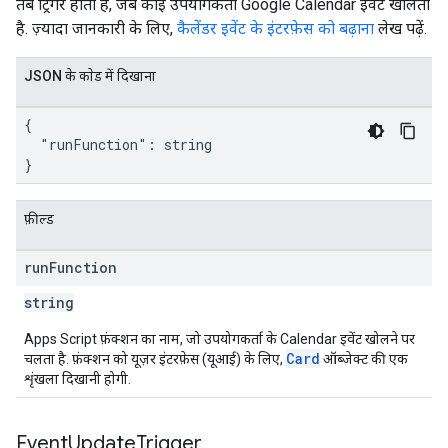
तब ट्रिगर होता है, जब कोई उपयोगकर्ता Google Calendar इवेंट खोलता
है. ज़्यादा जानकारी के लिए,
कैलेंडर इवेंट के इंटरफ़ेस को बढ़ाना
लेख पढ़ें.
JSON के काेड में दिखाना
{

  "runFunction": string

}
फ़ील्ड
run
Function
string
Apps Script फ़ंक्शन का नाम, जो उपयोगकर्ता के Calendar इवेंट खोलने पर
Card
चलता है. फ़ंक्शन को यूज़र इंटरफ़ेस (यूआई) के लिए,
ऑब्जेक्ट की एक
शृंखला दिखानी होगी.
Event
Update
Trigger