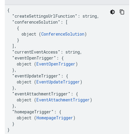
{

  "createSettingsUrlFunction": string,

  "conferenceSolution": [

    {

      object (
ConferenceSolution
)

    }

  ],

  "currentEventAccess": string,

  "eventOpenTrigger": {

    object (
EventOpenTrigger
)

  },

  "eventUpdateTrigger": {

    object (
EventUpdateTrigger
)

  },

  "eventAttachmentTrigger": {

    object (
EventAttachmentTrigger
)

  },

  "homepageTrigger": {

    object (
HomepageTrigger
)

  }

}