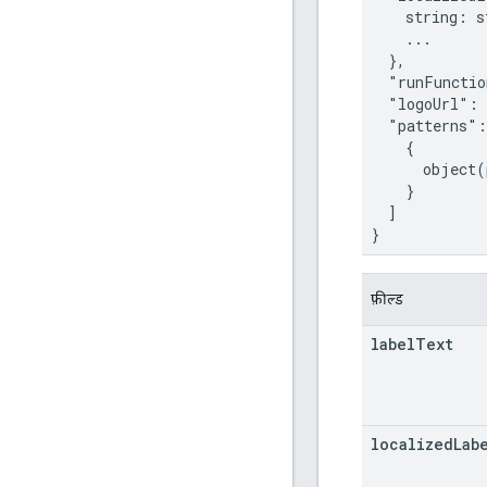
    string: s
    ...

  },

  "runFunctio
  "logoUrl": 
  "patterns":
    {

      object(
    }

  ]

}
फ़ील्ड
label
Text
localized
Lab