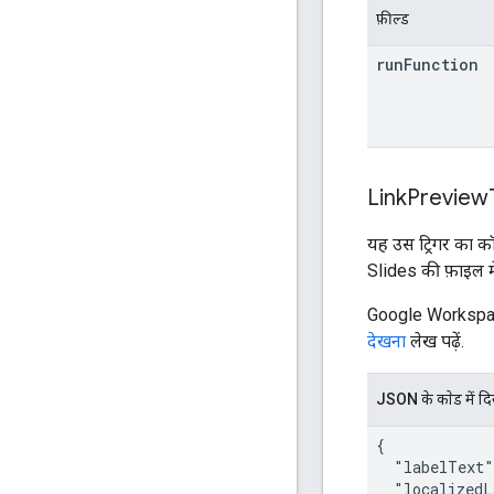
फ़ील्ड
run
Function
Link
Preview
यह उस ट्रिगर का कॉ
Slides की फ़ाइल मे
Google Workspace
देखना
लेख पढ़ें.
JSON के काेड में द
{

  "labelText"
  "localizedL