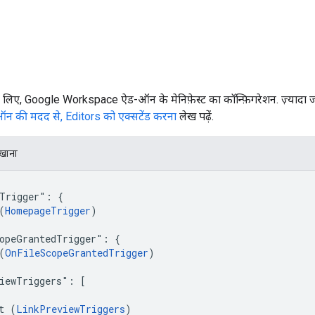
े लिए, Google Workspace ऐड-ऑन के मेनिफ़ेस्ट का कॉन्फ़िगरेशन. ज़्यादा 
की मदद से, Editors को एक्सटेंड करना
लेख पढ़ें.
िखाना
Trigger": {

(
HomepageTrigger
)

opeGrantedTrigger": {

(
OnFileScopeGrantedTrigger
)

iewTriggers": [

t (
LinkPreviewTriggers
)
