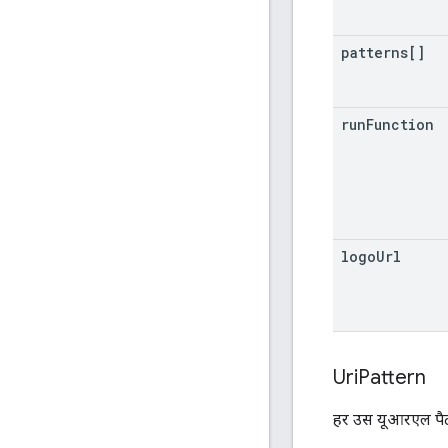
patterns[]
run
Function
logo
Url
Uri
Pattern
हर उस यूआरएल पैटर