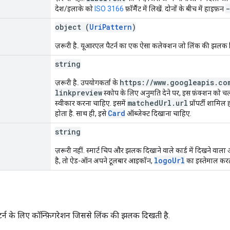
-
देश/इलाके को
ISO 3166
फ़ॉर्मैट में लिखें. दोनों के बीच में हाइफ़न
object (
UriPattern
)
ज़रूरी है.
यूआरएल पैटर्न का एक ऐसा कलेक्शन जो लिंक की झलक दि
string
https:
/
/
www
.
googleapis
.
co
ज़रूरी है.
उपयोगकर्ता के
linkpreview
स्कोप के लिए अनुमति देने पर, इस फ़ंक्शन को चल
matched
Url
.
url
स्वीकार करना चाहिए. इसमें
प्रॉपर्टी शामि
Card
होता है. साथ ही, इसे
ऑब्जेक्ट दिखाना चाहिए.
string
ज़रूरी नहीं. स्मार्ट चिप और झलक दिखाने वाले कार्ड में दिखने व
logoUrl
है, तो ऐड-ऑन अपने टूलबार आइकॉन,
का इस्तेमाल करत
्न के लिए कॉन्फ़िगरेशन जिससे लिंक की झलक दिखती है.