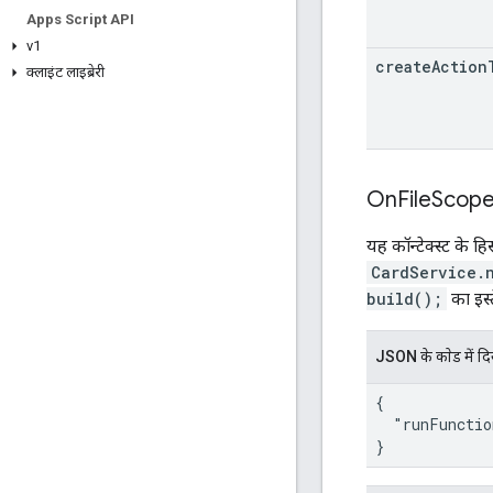
Apps Script API
v1
create
Action
क्लाइंट लाइब्रेरी
On
File
Scop
यह कॉन्टेक्स्ट के ह
CardService.
build();
का इस्
JSON के काेड में द
{

  "runFunctio
}