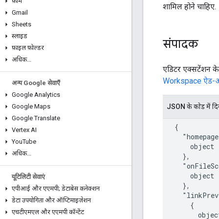
फ़ॉर्म
शामिल होने चाहिए.
Gmail
Sheets
स्लाइड
संपादक
फ़ाइल फ़ोल्डर
अधिक
.
.
.
एडिटर एक्सटेंशन क
Workspace ऐड-ऑन 
अन्य Google सेवाएँ
Google Analytics
JSON के काेड में द
Google Maps
Google Translate
  {

Vertex AI
    "homepage
You
Tube
      object 
अधिक
.
.
.
    },

    "onFileSc
      object 
यूटिलिटी सेवाएं
    },

एपीआई और एएमपी; डेटाबेस कनेक्शन
    "linkPrev
डेटा उपयोगिता और ऑप्टिमाइज़ेशन
      {

एचटीएमएल और एएमपी कॉन्टेंट
        objec