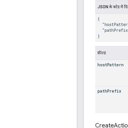
JSON के काेड में द
{

  "hostPatter
  "pathPrefix
}
फ़ील्ड
host
Pattern
path
Prefix
Create
Acti