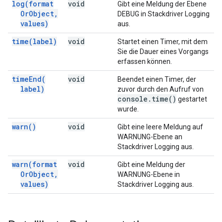
log(
format
void
Gibt eine Meldung der Ebene
Or
Object
,
DEBUG in Stackdriver Logging
values)
aus.
time(
label)
void
Startet einen Timer, mit dem
Sie die Dauer eines Vorgangs
erfassen können.
time
End(
void
Beendet einen Timer, der
label)
zuvor durch den Aufruf von
console
.
time(
)
gestartet
wurde.
warn(
)
void
Gibt eine leere Meldung auf
WARNUNG-Ebene an
Stackdriver Logging aus.
warn(
format
void
Gibt eine Meldung der
Or
Object
,
WARNUNG-Ebene in
values)
Stackdriver Logging aus.