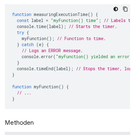
function
measuringExecutionTime
()
{
const
label
=
"myFunction() time"
;
// Labels th
console
.
time
(
label
);
// Starts the timer.
try
{
myFunction
();
// Function to time.
}
catch
(
e
)
{
// Logs an ERROR message.
console
.
error
(
"myFunction() yielded an error: 
}
console
.
timeEnd
(
label
);
// Stops the timer, logs
}
function
myFunction
()
{
// ...
}
Methoden