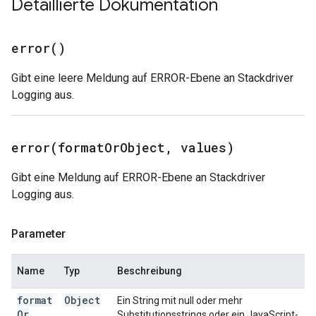
Detaillierte Dokumentation
error(
)
Gibt eine leere Meldung auf ERROR-Ebene an Stackdriver
Logging aus.
error(
format
Or
Object
,
values)
Gibt eine Meldung auf ERROR-Ebene an Stackdriver
Logging aus.
Parameter
Name
Typ
Beschreibung
format
Object
Ein String mit null oder mehr
Or
Substitutionsstrings oder ein JavaScript-